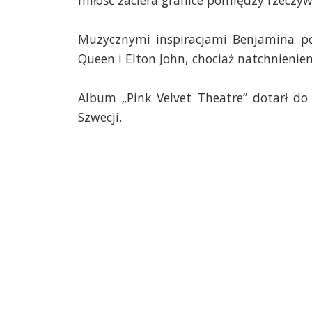
miłość zaciera granice pomiędzy rzeczyw
Muzycznymi inspiracjami Benjamina pod
Queen i Elton John, chociaż natchnieniem
Album „Pink Velvet Theatre” dotarł do 1
Szwecji.