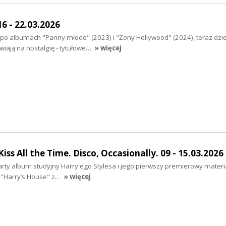
6 - 22.03.2026
o po albumach "Panny młode" (2023) i "Żony Hollywood" (2024), teraz dz
awiają na nostalgię - tytułowe…
» więcej
ss All the Time. Disco, Occasionally. 09 - 15.03.2026
arty album studyjny Harry'ego Stylesa i jego pierwszy premierowy materi
y "Harry’s House" z…
» więcej