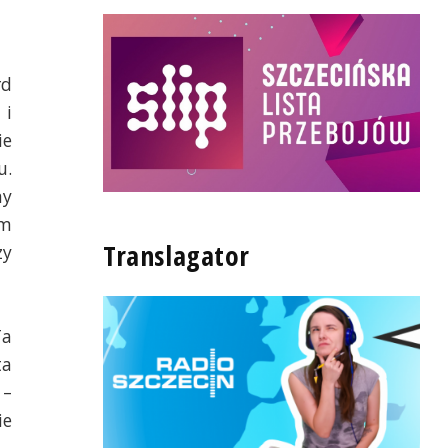
rd
 i
ie
u.
ny
ym
Translagator
zy
Ta
ta
 –
ie