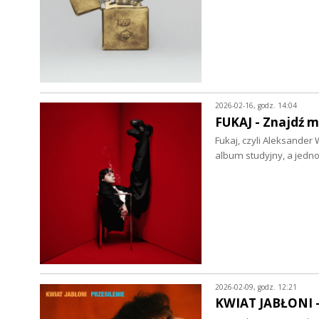
2026-02-16, godz. 14:04
FUKAJ - Znajdź m
Fukaj, czyli Aleksander
album studyjny, a jed
2026-02-09, godz. 12:21
KWIAT JABŁONI - 