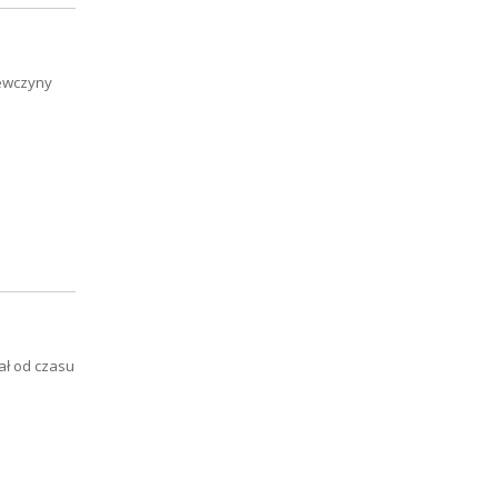
iewczyny
ał od czasu