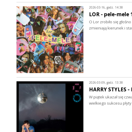
2026-03-16, godz. 14:38
LOR - pele-mele 1
O Lor zrobiło się głośn
zmieniają kierunek i st
2026-03-09, godz. 13:38
HARRY STYLES - Ki
W piątek ukazał się czw
wielkiego sukcesu płyt