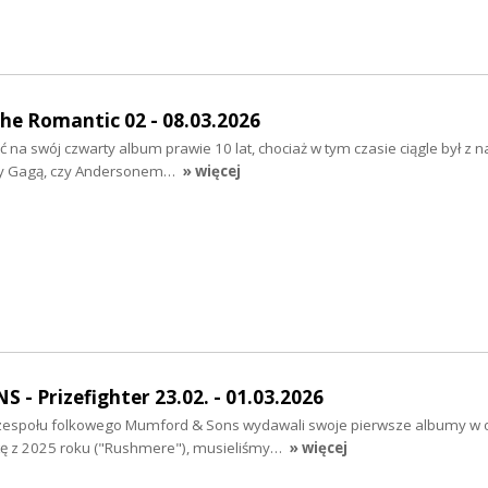
e Romantic 02 - 08.03.2026
 na swój czwarty album prawie 10 lat, chociaż w tym czasie ciągle był z n
dy Gagą, czy Andersonem…
» więcej
 Prizefighter 23.02. - 01.03.2026
 zespołu folkowego Mumford & Sons wydawali swoje pierwsze albumy w 
płytę z 2025 roku ("Rushmere"), musieliśmy…
» więcej