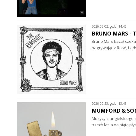
2026-03-02, godz. 14:46
BRUNO MARS - Th
Bruno Mars kazał czekać
nagrywając z Rosé, La
2026-02-23, godz. 13:48
MUMFORD & SONS -
Muzycy z angielskiego
trzech lat, a na piątą 