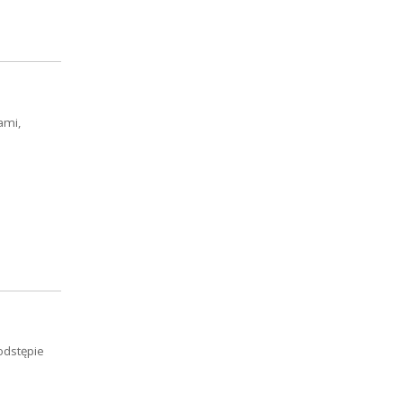
ami,
odstępie