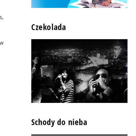
s,
Czekolada
 w
Schody do nieba