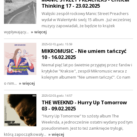
Thinking 17 - 23.02.2025
Walijski zespół rockowy Manic Street Preachers
wydał w Walentynki swój 15 album . Już wcześniej
muzycy zapowiadali, że będzie to krążek
wypływający…
» więcej
2025-02-10, godz. 15:59
MIKROMUSIC - Nie umiem tańczyć
10 - 16.02.2025
Niemal pięć lat po świetnie przyjętej przez fanów i
krytyków "Kraksie", zespół Mikromusic wraca z
kolejnym albumem "Nie umiem tańczyć". Co nam
o nim…
» więcej
2025-02-03, godz. 14:57
THE WEEKND - Hurry Up Tomorrow
03 - 09.02.2025
"Hurry Up Tomorrow" to szósty album The
Weeknda, a jednocześnie ostatni wydany pod tym
pseudonimem. Jest to też zamknięcie trylogii,
którą zapoczątkowały…
» więcej