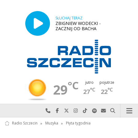
SŁUCHAJ TERAZ
ZBIGNIEW WODECKI -
ZACZNIJ OD BACHA
°C
jutro
pojutrze
29
°C
°C
27
22
Najlepiej po prostu do nas zadzwoń
Odwiedź nas na Facebook-u
Odwiedź nas na X
Odwiedź nas na Instagram-ie
Odwiedź nas na TikTok-u
Szukaj nas na Spotify
Wyślij do nas w
Szukaj
Radio Szczecin
»
Muzyka
»
Płyta tygodnia