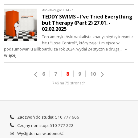
2025-01-27, godz. 14:27
TEDDY SWIMS - I've Tried Everything
but Therapy (Part 2) 27.01. -
02.02.2025
Ten amerykański wokalista znany między innymi z
hitu "Lose Control", który zajął 1 miejsce w
podsumowaniu Billboardu za rok 2024, wydał 24 stycznia drugą…
»
więcej
6
7
8
9
10
746 na 75 stronach
Zadzwoń do studia: 510 777 666
Czujny non stop: 510 777 222
Wyślij do nas wiadomość