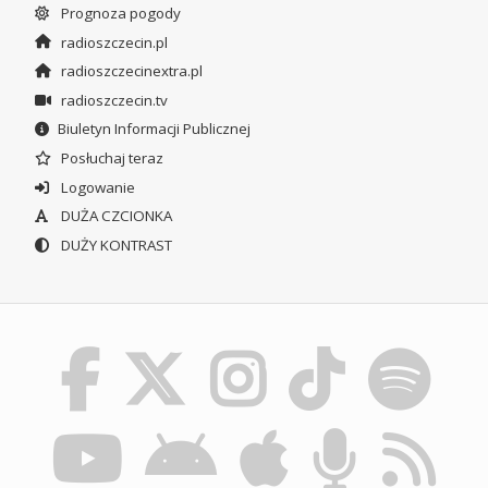
Prognoza pogody
radioszczecin.pl
radioszczecinextra.pl
radioszczecin.tv
Biuletyn Informacji Publicznej
Posłuchaj teraz
Logowanie
DUŻA CZCIONKA
DUŻY KONTRAST