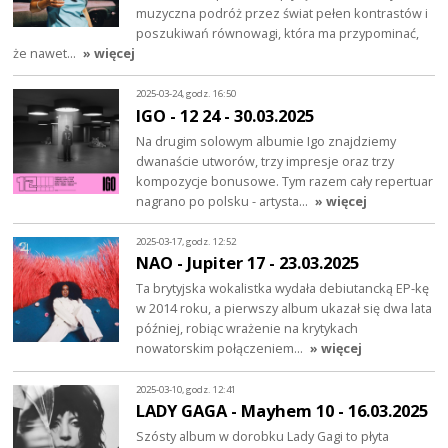
muzyczna podróż przez świat pełen kontrastów i
poszukiwań równowagi, która ma przypominać,
że nawet…
» więcej
2025-03-24, godz. 16:50
IGO - 12 24 - 30.03.2025
Na drugim solowym albumie Igo znajdziemy
dwanaście utworów, trzy impresje oraz trzy
kompozycje bonusowe. Tym razem cały repertuar
nagrano po polsku - artysta…
» więcej
2025-03-17, godz. 12:52
NAO - Jupiter 17 - 23.03.2025
Ta brytyjska wokalistka wydała debiutancką EP-kę
w 2014 roku, a pierwszy album ukazał się dwa lata
później, robiąc wrażenie na krytykach
nowatorskim połączeniem…
» więcej
2025-03-10, godz. 12:41
LADY GAGA - Mayhem 10 - 16.03.2025
Szósty album w dorobku Lady Gagi to płyta