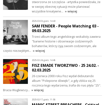
stworzona ze szczęścia - artystka powiedziała, że
w swojej obecnej sytuacji może planować
wszystkie kreatywne…
» więcej
2025-03-03, godz. 14:43
SAM FENDER - People Watching 03 -
09.03.2025
Trzeci album tego angielskiego wokalisty zawiera
"barwne historie i obserwacje codziennych
bohaterów, którzy żyją swoim codziennym, ale
często niezwykłym…
» więcej
2025-02-24, godz. 14:46
FISZ EMADE TWORZYWO - 25 24.02. -
02.03.2025
26 czerwca 2000 roku Fisz wydał debiutancki
album "Polepione dźwięki", a gdy zbliża się 25
rocznica tego wydarzenia, trafia do nas płyta "25".
Bracia Waglewscy…
» więcej
2025-02-17, godz. 11:58
MANIC STREET PREACHERS - Critical