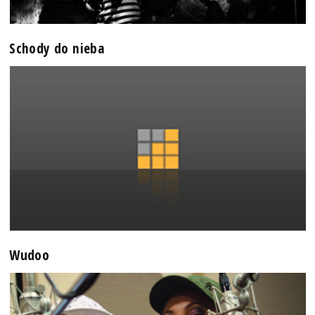
Schody do nieba
Wudoo