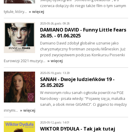
czerwca dołączy do niego także film o tym samym
tytule, który…
» więcej
2025-05-26, godz. 09:28
DAMIANO DAVID - Funny Little Fears
26.05. - 01.06.2025
Damiano David zdobył globalne uznanie jako
charyzmatyczny frontman zespołu Måneskin. Już
przed zwycięstwem podczas Konkursu Piosenki
Eurowizji 2021 muzycy…
» więcej
2025-05-19, godz. 13:29
SANAH - Dwoje ludzieńków 19 -
25.05.2025
W minionym roku sanah ogłosiła powrót na PGE
Narodowy - pisała wtedy: "Pojawię się ja, malutka
sanah, a obok mnie GIGANCI”. Ci giganci to między
innymi…
» więcej
2025-05-12, godz. 14:01
WIKTOR DYDUŁA - Tak jak tutaj