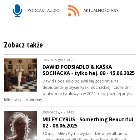
PODCAST AUDIO
AKTUALNOŚCI RSS
Zobacz także
2025-06-09, godz. 10:27
DAWID PODSIADŁO & KAŚKA
SOCHACKA - tylko haj. 09 - 15.06.2025
Dawid Podsiadło pojawił się gościnnie na
debiutanckiej płycie Kaśki Sochackiej "Ciche dni"
w utworze tytułowym w 2021 roku, później artyści
kilka razy…
» więcej
2025-06-02, godz. 14:32
MILEY CYRUS - Something Beautiful
02 - 08.06.2025
30 maja Miley Cyrus wydała dziewiąty album w
swojej dyskografii "Something Beautiful", a 6