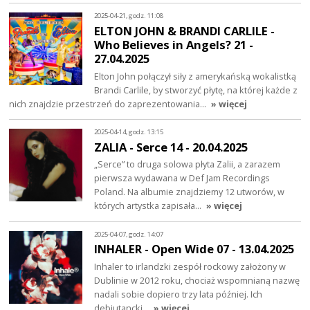
2025-04-21, godz. 11:08
ELTON JOHN & BRANDI CARLILE -
Who Believes in Angels? 21 -
27.04.2025
Elton John połączył siły z amerykańską wokalistką
Brandi Carlile, by stworzyć płytę, na której każde z
nich znajdzie przestrzeń do zaprezentowania…
» więcej
2025-04-14, godz. 13:15
ZALIA - Serce 14 - 20.04.2025
„Serce” to druga solowa płyta Zalii, a zarazem
pierwsza wydawana w Def Jam Recordings
Poland. Na albumie znajdziemy 12 utworów, w
których artystka zapisała…
» więcej
2025-04-07, godz. 14:07
INHALER - Open Wide 07 - 13.04.2025
Inhaler to irlandzki zespół rockowy założony w
Dublinie w 2012 roku, chociaż wspomnianą nazwę
nadali sobie dopiero trzy lata później. Ich
debiutancki…
» więcej