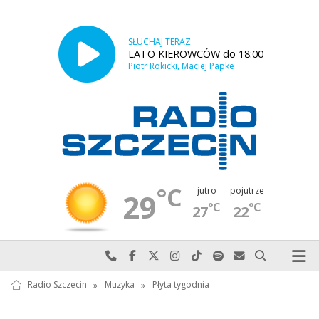
SŁUCHAJ TERAZ
LATO KIEROWCÓW do 18:00
Piotr Rokicki, Maciej Papke
°C
jutro
pojutrze
29
°C
°C
27
22
Najlepiej po prostu do nas zadzwoń
Odwiedź nas na Facebook-u
Odwiedź nas na X
Odwiedź nas na Instagram-ie
Odwiedź nas na TikTok-u
Szukaj nas na Spotify
Wyślij do nas w
Szukaj
Radio Szczecin
»
Muzyka
»
Płyta tygodnia