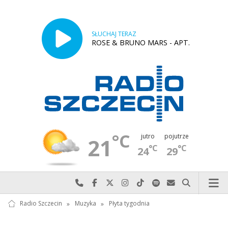
SŁUCHAJ TERAZ
ROSE & BRUNO MARS - APT.
°C
jutro
pojutrze
21
°C
°C
24
29
Najlepiej po prostu do nas zadzwoń
Odwiedź nas na Facebook-u
Odwiedź nas na X
Odwiedź nas na Instagram-ie
Odwiedź nas na TikTok-u
Szukaj nas na Spotify
Wyślij do nas w
Szukaj
Radio Szczecin
»
Muzyka
»
Płyta tygodnia