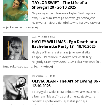
TAYLOR SWIFT - The Life of a
Showgirl 20 - 26.10.2025
Na początku października Taylor Swift wydała
swój 12 album, którego oprawa graficzna jest
nazywana najbardziej efektowną i prowokacyjną
w jej karierze…
» więcej
2025-10-13, godz. 11:06
HAYLEY WILLIAMS - Ego Death at a
Bachelorette Party 13 - 19.10.2025
Hayley Williams jest znana jako wokalistka
zespołu Paramore, z którym otrzymała trzy
nagrody Grammy w 2015 i 2024 roku. We wrześniu
tego roku ogłoszono, że…
» więcej
2025-10-06, godz. 11:10
OLIVIA DEAN - The Art of Loving 06 -
12.10.2025
Ta Brytyjska wokalistka debiutowała w 2023 roku
albumem "Messy" - zebrał on entuzjastyczne
recenzje i potwierdził jej status jednej z