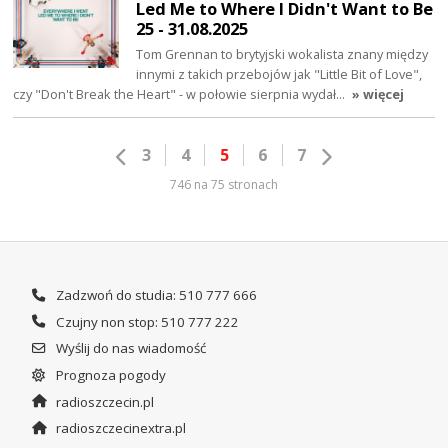
Led Me to Where I Didn't Want to Be
25 - 31.08.2025
Tom Grennan to brytyjski wokalista znany między
innymi z takich przebojów jak "Little Bit of Love",
czy "Don't Break the Heart" - w połowie sierpnia wydał…
» więcej
3
4
5
6
7
746 na 75 stronach
Zadzwoń do studia: 510 777 666
Czujny non stop: 510 777 222
Wyślij do nas wiadomość
Prognoza pogody
radioszczecin.pl
radioszczecinextra.pl