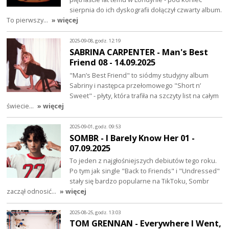
sierpnia do ich dyskografii dołączył czwarty album.
To pierwszy…
» więcej
2025-09-08, godz. 12:19
SABRINA CARPENTER - Man's Best
Friend 08 - 14.09.2025
"Man’s Best Friend" to siódmy studyjny album
Sabriny i następca przełomowego "Short n’
Sweet" - płyty, która trafiła na szczyty list na całym
świecie…
» więcej
2025-09-01, godz. 09:53
SOMBR - I Barely Know Her 01 -
07.09.2025
To jeden z najgłośniejszych debiutów tego roku.
Po tym jak single "Back to Friends" i "Undressed"
stały się bardzo popularne na TikToku, Sombr
zaczął odnosić…
» więcej
2025-08-25, godz. 13:03
TOM GRENNAN - Everywhere I Went,