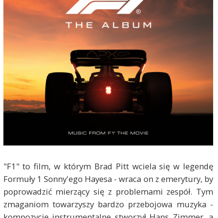
"F1" to film, w którym Brad Pitt wciela się w legendę
Formuły 1 Sonny'ego Hayesa - wraca on z emerytury, by
poprowadzić mierzący się z problemami zespół. Tym
zmaganiom towarzyszy bardzo przebojowa muzyka -
kompozycje instrumentalne stworzył Hans Zimmer, a