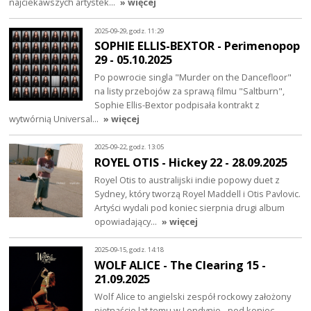
najciekawszych artystek…
» więcej
2025-09-29, godz. 11:29
SOPHIE ELLIS-BEXTOR - Perimenopop
29 - 05.10.2025
Po powrocie singla "Murder on the Dancefloor"
na listy przebojów za sprawą filmu "Saltburn",
Sophie Ellis-Bextor podpisała kontrakt z
wytwórnią Universal…
» więcej
2025-09-22, godz. 13:05
ROYEL OTIS - Hickey 22 - 28.09.2025
Royel Otis to australijski indie popowy duet z
Sydney, który tworzą Royel Maddell i Otis Pavlovic.
Artyści wydali pod koniec sierpnia drugi album
opowiadający…
» więcej
2025-09-15, godz. 14:18
WOLF ALICE - The Clearing 15 -
21.09.2025
Wolf Alice to angielski zespół rockowy założony
piętnaście lat temu w Londynie - pod koniec