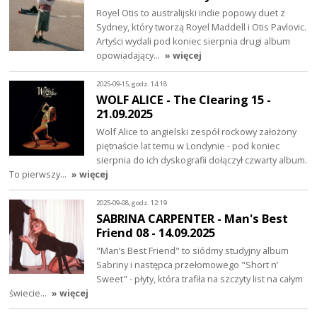
Royel Otis to australijski indie popowy duet z
Sydney, który tworzą Royel Maddell i Otis Pavlovic.
Artyści wydali pod koniec sierpnia drugi album
opowiadający…
» więcej
2025-09-15, godz. 14:18
WOLF ALICE - The Clearing 15 -
21.09.2025
Wolf Alice to angielski zespół rockowy założony
piętnaście lat temu w Londynie - pod koniec
sierpnia do ich dyskografii dołączył czwarty album.
To pierwszy…
» więcej
2025-09-08, godz. 12:19
SABRINA CARPENTER - Man's Best
Friend 08 - 14.09.2025
"Man’s Best Friend" to siódmy studyjny album
Sabriny i następca przełomowego "Short n’
Sweet" - płyty, która trafiła na szczyty list na całym
świecie…
» więcej