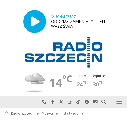
SŁUCHAJ TERAZ
ODDZIAŁ ZAMKNIĘTY - TEN
WASZ ŚWIAT
°C
jutro
pojutrze
14
°C
°C
24
30
Najlepiej po prostu do nas zadzwoń
Odwiedź nas na Facebook-u
Odwiedź nas na X
Odwiedź nas na Instagram-ie
Odwiedź nas na TikTok-u
Szukaj nas na Spotify
Wyślij do nas w
Szukaj
Radio Szczecin
»
Muzyka
»
Płyta tygodnia