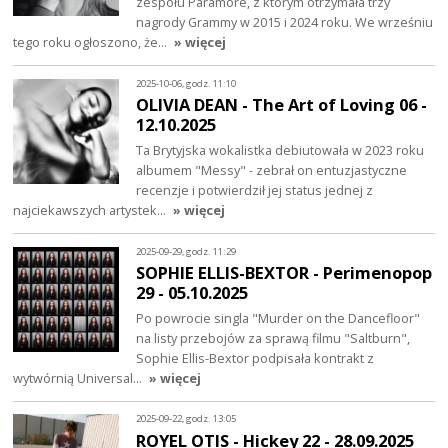
zespołu Paramore, z którym otrzymała trzy
nagrody Grammy w 2015 i 2024 roku. We wrześniu
tego roku ogłoszono, że…
» więcej
2025-10-06, godz. 11:10
OLIVIA DEAN - The Art of Loving 06 -
12.10.2025
Ta Brytyjska wokalistka debiutowała w 2023 roku
albumem "Messy" - zebrał on entuzjastyczne
recenzje i potwierdził jej status jednej z
najciekawszych artystek…
» więcej
2025-09-29, godz. 11:29
SOPHIE ELLIS-BEXTOR - Perimenopop
29 - 05.10.2025
Po powrocie singla "Murder on the Dancefloor"
na listy przebojów za sprawą filmu "Saltburn",
Sophie Ellis-Bextor podpisała kontrakt z
wytwórnią Universal…
» więcej
2025-09-22, godz. 13:05
ROYEL OTIS - Hickey 22 - 28.09.2025