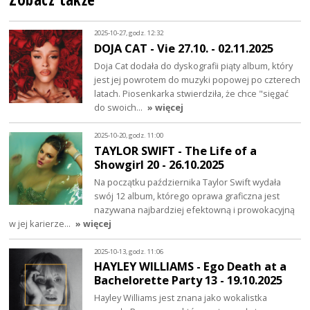
2025-10-27, godz. 12:32
DOJA CAT - Vie 27.10. - 02.11.2025
Doja Cat dodała do dyskografii piąty album, który
jest jej powrotem do muzyki popowej po czterech
latach. Piosenkarka stwierdziła, że chce "sięgać
do swoich…
» więcej
2025-10-20, godz. 11:00
TAYLOR SWIFT - The Life of a
Showgirl 20 - 26.10.2025
Na początku października Taylor Swift wydała
swój 12 album, którego oprawa graficzna jest
nazywana najbardziej efektowną i prowokacyjną
w jej karierze…
» więcej
2025-10-13, godz. 11:06
HAYLEY WILLIAMS - Ego Death at a
Bachelorette Party 13 - 19.10.2025
Hayley Williams jest znana jako wokalistka