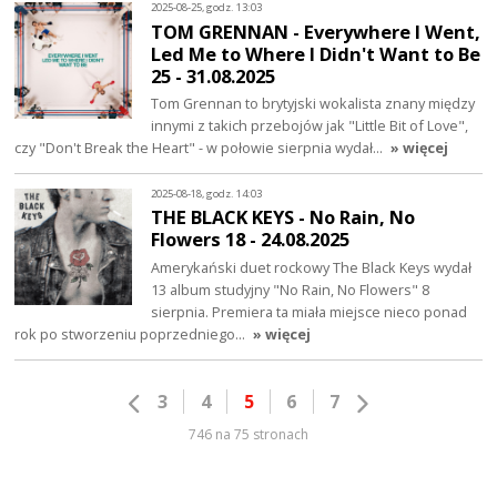
2025-08-25, godz. 13:03
TOM GRENNAN - Everywhere I Went,
Led Me to Where I Didn't Want to Be
25 - 31.08.2025
Tom Grennan to brytyjski wokalista znany między
innymi z takich przebojów jak "Little Bit of Love",
czy "Don't Break the Heart" - w połowie sierpnia wydał…
» więcej
2025-08-18, godz. 14:03
THE BLACK KEYS - No Rain, No
Flowers 18 - 24.08.2025
Amerykański duet rockowy The Black Keys wydał
13 album studyjny "No Rain, No Flowers" 8
sierpnia. Premiera ta miała miejsce nieco ponad
rok po stworzeniu poprzedniego…
» więcej
3
4
5
6
7
746 na 75 stronach