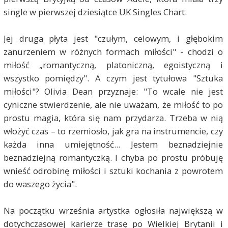
single w pierwszej dziesiątce UK Singles Chart.
Jej druga płyta jest "czułym, celowym, i głębokim
zanurzeniem w różnych formach miłości" - chodzi o
miłość „romantyczną, platoniczną, egoistyczną i
wszystko pomiędzy". A czym jest tytułowa "Sztuka
miłości"? Olivia Dean przyznaje: "To wcale nie jest
cyniczne stwierdzenie, ale nie uważam, że miłość to po
prostu magia, która się nam przydarza. Trzeba w nią
włożyć czas – to rzemiosło, jak gra na instrumencie, czy
każda inna umiejętność... Jestem beznadziejnie
beznadziejną romantyczką. I chyba po prostu próbuję
wnieść odrobinę miłości i sztuki kochania z powrotem
do waszego życia".
Na początku września artystka ogłosiła największą w
dotychczasowej karierze trasę po Wielkiej Brytanii i