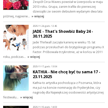
Zespół Circa Waves powstał w Liverpoolu w maju
2013 roku. Grupa, zanim trafiła do pierwszej
dziesiątki ze swoim debiutem wydanym dwa lata
później, najpierw…
» więcej
2025-11-24, godz. 12:46
JADE - That's Showbiz Baby 24 -
30.11.2025
Jade Thirlwall zaczęła karierę w wieku 15. lat
podczas przesłuchań do brytyjskiego programu X
Factor. Próbowała trzykrotnie, aż w końcu w 2011
roku, podczas…
» więcej
2025-11-17, godz. 13:04
KATHIA - Nie chcę być tu sama 17 -
23.11.2025
Kathia to artystka pochodząca z Poznania, która
ma już na koncie nominację do Fryderyków, czy
nagrodę dla Największej osobowości artystycznej
festiwalu…
» więcej
2025-11-10, godz. 14:03