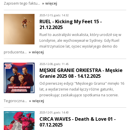
Zapisem tego faktu…
» więcej
2025-12-15, godz. 14:32
RUEL - Kicking My Feet 15 -
21.12.2025
Ruel to australijski wokalista, który urodził się w
Londynie, ale wychowywał w Sydney. Gdy Ruel
miał trzynaście lat, ojciec wysłał jego demo do
producenta…
» więcej
2025-12-08, godz. 11:45
MĘSKIE GRANIE ORKIESTRA - Męskie
Granie 2025 08 - 14.12.2025
Od pierwszej edycji "Męskiego Grania" minęło 16
lat, a wydarzenie nadal łączy różne gatunki,
prowokując zaskakujące spotkania na scenie.
Tegoroczna…
» więcej
2025-12-01, godz. 14:40
CIRCA WAVES - Death & Love 01 -
07.12.2025