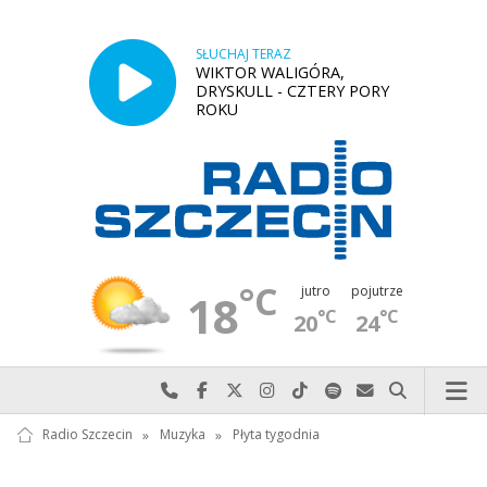
SŁUCHAJ TERAZ
WIKTOR WALIGÓRA,
DRYSKULL - CZTERY PORY
ROKU
°C
jutro
pojutrze
18
°C
°C
20
24
Najlepiej po prostu do nas zadzwoń
Odwiedź nas na Facebook-u
Odwiedź nas na X
Odwiedź nas na Instagram-ie
Odwiedź nas na TikTok-u
Szukaj nas na Spotify
Wyślij do nas w
Szukaj
Radio Szczecin
»
Muzyka
»
Płyta tygodnia