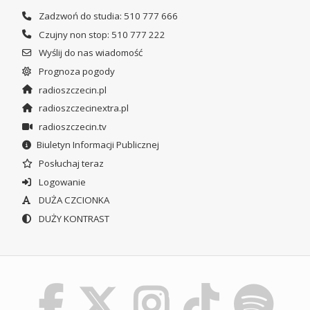
Zadzwoń do studia: 510 777 666
Czujny non stop: 510 777 222
Wyślij do nas wiadomość
Prognoza pogody
radioszczecin.pl
radioszczecinextra.pl
radioszczecin.tv
Biuletyn Informacji Publicznej
Posłuchaj teraz
Logowanie
DUŻA CZCIONKA
DUŻY KONTRAST