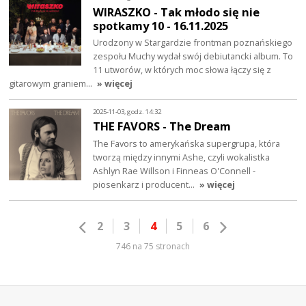
WIRASZKO - Tak młodo się nie
spotkamy 10 - 16.11.2025
Urodzony w Stargardzie frontman poznańskiego
zespołu Muchy wydał swój debiutancki album. To
11 utworów, w których moc słowa łączy się z
gitarowym graniem…
» więcej
2025-11-03, godz. 14:32
THE FAVORS - The Dream
The Favors to amerykańska supergrupa, która
tworzą między innymi Ashe, czyli wokalistka
Ashlyn Rae Willson i Finneas O'Connell -
piosenkarz i producent…
» więcej
2
3
4
5
6
746 na 75 stronach