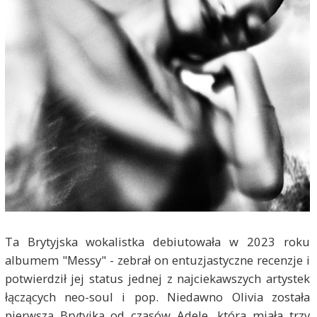
Ta Brytyjska wokalistka debiutowała w 2023 roku
albumem "Messy" - zebrał on entuzjastyczne recenzje i
potwierdził jej status jednej z najciekawszych artystek
łączących neo-soul i pop. Niedawno Olivia została
pierwszą Brytyjką od czasów Adele, która miała trzy