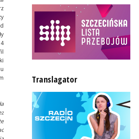
rz
zy
ad
ły
 4
il
ki
cu
Translagator
um
ła
ez
że
ać
ia