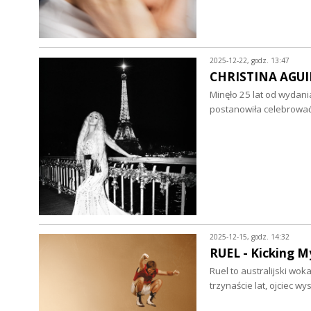
2025-12-22, godz. 13:47
CHRISTINA AGUILE
Minęło 25 lat od wydani
postanowiła celebrowa
2025-12-15, godz. 14:32
RUEL - Kicking My
Ruel to australijski wok
trzynaście lat, ojciec 