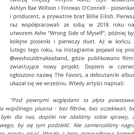
Ashlyn Rae Willson i Finneas O'Connell - piosenka
i producent, a prywatnie brat Billie Eilish. Pierws
raz współpracowali ze sobą w 2018 roku n
utworem Ashe "Wrong Side of Myself", później by
kolejne piosenki i pierwszy duet. Aż w końcu,
lutego tego roku, na Instagramie pojawił się prof
@weshouldmakeaband, gdzie publikowano filmi
zwiastujące nowy projekt. Dopiero w czerw
ogłoszono nazwę The Favors, a debiutancki alb
ukazał się we wrześniu. Wtedy artyści napisali:
"Pod pewnymi względami ta płyta powstawa
a wspólnego pisania - bez filtrów, bez oczekiwań, b
 było dla nas, dopóki nie zdaliśmy sobie sprawy, 
owego, by się tym podzielić. Nie zamierzaliśmy nagr
 po prostu pisać. Wyszła z tego przypadkowa komed