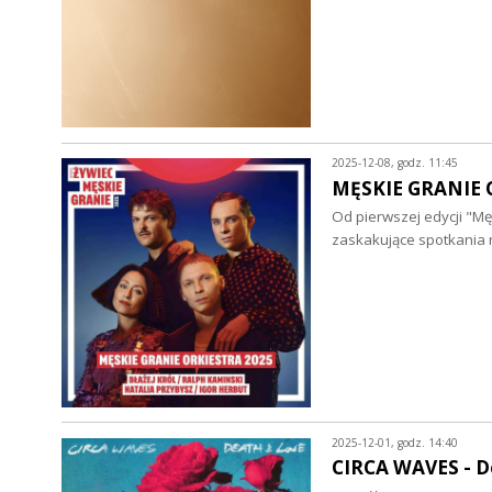
2025-12-08, godz. 11:45
MĘSKIE GRANIE OR
Od pierwszej edycji "Mę
zaskakujące spotkania
2025-12-01, godz. 14:40
CIRCA WAVES - De