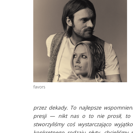
favors
przez dekady. To najlepsze wspomnieni
presji — nikt nas o to nie prosił, to
stworzyliśmy coś wystarczająco wyjątk
konkretnego rodzaju płyty, chcieliśmy