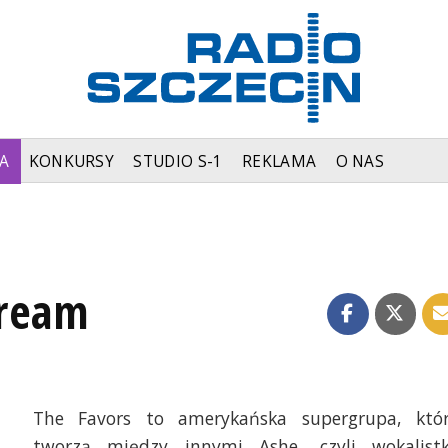
A
KONKURSY
STUDIO S-1
REKLAMA
O NAS
Dream
The Favors to amerykańska supergrupa, któ
tworzą między innymi Ashe, czyli wokalist