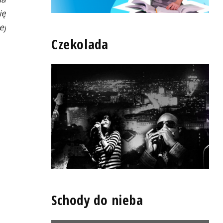
ię
ej
Czekolada
Schody do nieba