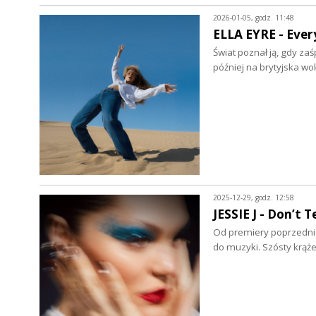
2026-01-05, godz. 11:48
ELLA EYRE - Every
Świat poznał ją, gdy za
później na brytyjska w
2025-12-29, godz. 12:58
JESSIE J - Don’t 
Od premiery poprzedniej 
do muzyki. Szósty krąż