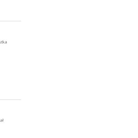
stka
ał