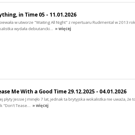
thing, in Time 05 - 11.01.2026
śpiewała w utworze "Waiting All Night" z repertuaru Rudimental w 2013 rok
okalistka wydała debiutancki…
» więcej
Tease Me With a Good Time 29.12.2025 - 04.01.2026
płyty Jessie J minęło 7 lat, jednak ta brytyjska wokalistka nie uważa, że t
ek "Don't Tease…
» więcej