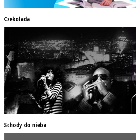
Czekolada
Schody do nieba