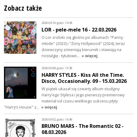
Zobacz także
2026-03-16, godz. 14:38
LOR - pele-mele 16 - 22.03.2026
O Lor zrobiło się głośno po albumach "Panny
młode" (2023) i "Żony Hollywood" (2024), teraz
dziewczyny zmieniają kierunek i stawiają na
nostalgię - tytułowe…
» więcej
2026-03-09, godz. 13:38
HARRY STYLES - Kiss All the Time.
Disco, Occasionally. 09 - 15.03.2026
W piątek ukazał się czwarty album studyjny
Harry'ego Stylesa i jego pierwszy premierowy
materiał od czasu wielkiego sukcesu płyty
"Harry’s House" z…
» więcej
2026-03-02, godz. 14:46
BRUNO MARS - The Romantic 02 -
08.03.2026