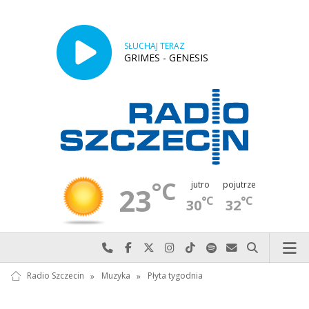
SŁUCHAJ TERAZ
GRIMES - GENESIS
°C
jutro
pojutrze
23
°C
°C
30
32
Najlepiej po prostu do nas zadzwoń
Odwiedź nas na Facebook-u
Odwiedź nas na X
Odwiedź nas na Instagram-ie
Odwiedź nas na TikTok-u
Szukaj nas na Spotify
Wyślij do nas w
Szukaj
Radio Szczecin
»
Muzyka
»
Płyta tygodnia