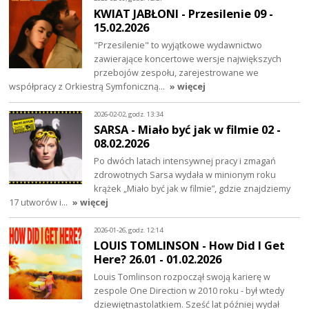
KWIAT JABŁONI - Przesilenie 09 -
15.02.2026
"Przesilenie" to wyjątkowe wydawnictwo
zawierające koncertowe wersje największych
przebojów zespołu, zarejestrowane we
współpracy z Orkiestrą Symfoniczną…
» więcej
2026-02-02, godz. 13:34
SARSA - Miało być jak w filmie 02 -
08.02.2026
Po dwóch latach intensywnej pracy i zmagań
zdrowotnych Sarsa wydała w minionym roku
krążek „Miało być jak w filmie”, gdzie znajdziemy
17 utworów i…
» więcej
2026-01-26, godz. 12:14
LOUIS TOMLINSON - How Did I Get
Here? 26.01 - 01.02.2026
Louis Tomlinson rozpoczął swoją karierę w
zespole One Direction w 2010 roku - był wtedy
dziewiętnastolatkiem. Sześć lat później wydał