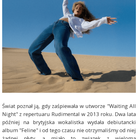
Świat poznał ją, gdy zaśpiewała w utworze "Waiting All
Night" z repertuaru Rudimental w 2013 roku. Dwa lata
później na brytyjska wokalistka wydała debiutancki
album "Feline" i od tego czasu nie otrzymaliśmy od niej
żadnej płyty, a miało to związek z wieloma