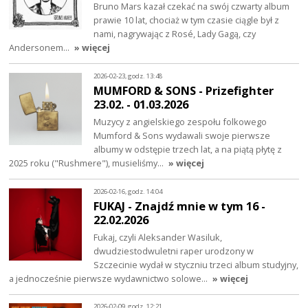
Bruno Mars kazał czekać na swój czwarty album
prawie 10 lat, chociaż w tym czasie ciągle był z
nami, nagrywając z Rosé, Lady Gagą, czy
Andersonem…
» więcej
2026-02-23, godz. 13:48
MUMFORD & SONS - Prizefighter
23.02. - 01.03.2026
Muzycy z angielskiego zespołu folkowego
Mumford & Sons wydawali swoje pierwsze
albumy w odstępie trzech lat, a na piątą płytę z
2025 roku ("Rushmere"), musieliśmy…
» więcej
2026-02-16, godz. 14:04
FUKAJ - Znajdź mnie w tym 16 -
22.02.2026
Fukaj, czyli Aleksander Wasiluk,
dwudziestodwuletni raper urodzony w
Szczecinie wydał w styczniu trzeci album studyjny,
a jednocześnie pierwsze wydawnictwo solowe…
» więcej
2026-02-09, godz. 12:21