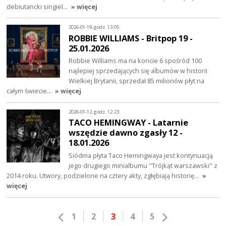
debiutancki singiel…
» więcej
2026-01-19, godz. 13:05
ROBBIE WILLIAMS - Britpop 19 -
25.01.2026
Robbie Williams ma na koncie 6 spośród 100
najlepiej sprzedających się albumów w historii
Wielkiej Brytanii, sprzedał 85 milionów płyt na
całym świecie…
» więcej
2026-01-12, godz. 12:23
TACO HEMINGWAY - Latarnie
wszędzie dawno zgasły 12 -
18.01.2026
Siódma płyta Taco Hemingwaya jest kontynuacją
jego drugiego minialbumu "Trójkąt warszawski" z
2014 roku. Utwory, podzielone na cztery akty, zgłębiają historię…
»
więcej
1
2
3
4
5