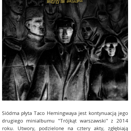
Siódma płyta Taco Hemingwaya jest kontynuacją jego
drugiego minialbumu "Trójkąt warszawski" z 2014
roku. Utwory, podzielone na cztery akty, zgłębiają