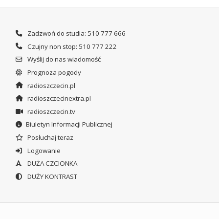
Zadzwoń do studia: 510 777 666
Czujny non stop: 510 777 222
Wyślij do nas wiadomość
Prognoza pogody
radioszczecin.pl
radioszczecinextra.pl
radioszczecin.tv
Biuletyn Informacji Publicznej
Posłuchaj teraz
Logowanie
DUŻA CZCIONKA
DUŻY KONTRAST