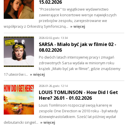
15.02.2026
"Przesilenie" to wyjątkowe wydawnictwo
zawierające koncertowe wersje największych
przebojów zespołu, zarejestrowane we
współpracy z Orkiestrą Symfoniczną…
» więcej
2026-02-02, godz. 13:34
SARSA - Miało być jak w filmie 02 -
08.02.2026
Po dwóch latach intensywnej pracy i zmagań
zdrowotnych Sarsa wydała w minionym roku
krążek „Miało być jak w filmie”, gdzie znajdziemy
17 utworów i…
» więcej
2026-01-26, godz. 12:14
LOUIS TOMLINSON - How Did I Get
Here? 26.01 - 01.02.2026
Louis Tomlinson rozpoczął swoją karierę w
zespole One Direction w 2010 roku - był wtedy
dziewiętnastolatkiem. Sześć lat później wydał
debiutancki singiel…
» więcej