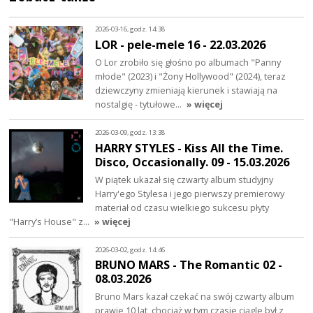
2026-03-16, godz. 14:38
LOR - pele-mele 16 - 22.03.2026
O Lor zrobiło się głośno po albumach "Panny
młode" (2023) i "Żony Hollywood" (2024), teraz
dziewczyny zmieniają kierunek i stawiają na
nostalgię - tytułowe…
» więcej
2026-03-09, godz. 13:38
HARRY STYLES - Kiss All the Time.
Disco, Occasionally. 09 - 15.03.2026
W piątek ukazał się czwarty album studyjny
Harry'ego Stylesa i jego pierwszy premierowy
materiał od czasu wielkiego sukcesu płyty
"Harry’s House" z…
» więcej
2026-03-02, godz. 14:46
BRUNO MARS - The Romantic 02 -
08.03.2026
Bruno Mars kazał czekać na swój czwarty album
prawie 10 lat, chociaż w tym czasie ciągle był z