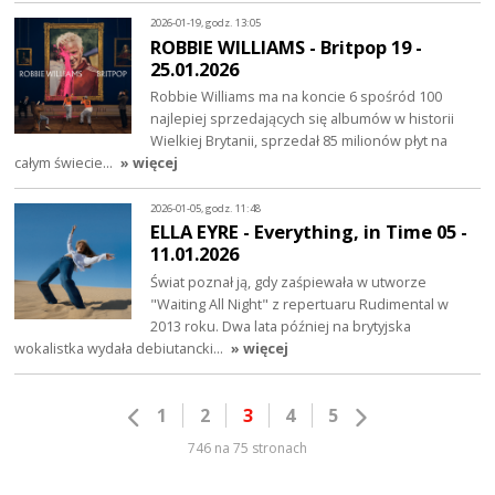
2026-01-19, godz. 13:05
ROBBIE WILLIAMS - Britpop 19 -
25.01.2026
Robbie Williams ma na koncie 6 spośród 100
najlepiej sprzedających się albumów w historii
Wielkiej Brytanii, sprzedał 85 milionów płyt na
całym świecie…
» więcej
2026-01-05, godz. 11:48
ELLA EYRE - Everything, in Time 05 -
11.01.2026
Świat poznał ją, gdy zaśpiewała w utworze
"Waiting All Night" z repertuaru Rudimental w
2013 roku. Dwa lata później na brytyjska
wokalistka wydała debiutancki…
» więcej
1
2
3
4
5
746 na 75 stronach