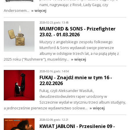
nami, nagrywając z Rosé, Lady Gagą, czy
Andersonem…
» więcej
2026-02-23, godz. 13:48
MUMFORD & SONS - Prizefighter
23.02. - 01.03.2026
Muzycy z angielskiego zespołu folkowego
Mumford & Sons wydawali swoje pierwsze
albumy w odstępie trzech lat, a na piątą płytę z
2025 roku ("Rushmere"), musieliśmy…
» więcej
2026-02-16, godz. 14:04
FUKAJ - Znajdź mnie w tym 16 -
22.02.2026
Fukaj, czyli Aleksander Wasiluk,
dwudziestodwuletni raper urodzony w
Szczecinie wydał w styczniu trzeci album studyjny,
a jednocześnie pierwsze wydawnictwo solowe…
» więcej
2026-02-09, godz. 12:21
KWIAT JABŁONI - Przesilenie 09 -