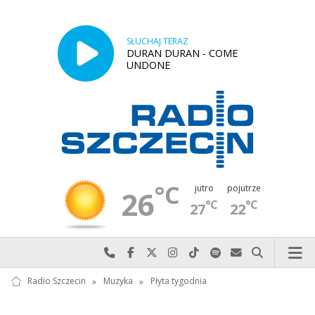
SŁUCHAJ TERAZ
DURAN DURAN - COME
UNDONE
°C
jutro
pojutrze
26
°C
°C
27
22
Najlepiej po prostu do nas zadzwoń
Odwiedź nas na Facebook-u
Odwiedź nas na X
Odwiedź nas na Instagram-ie
Odwiedź nas na TikTok-u
Szukaj nas na Spotify
Wyślij do nas w
Szukaj
Radio Szczecin
»
Muzyka
»
Płyta tygodnia