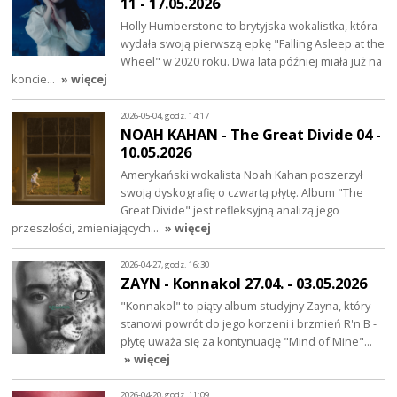
11 - 17.05.2026
Holly Humberstone to brytyjska wokalistka, która
wydała swoją pierwszą epkę "Falling Asleep at the
Wheel" w 2020 roku. Dwa lata później miała już na
koncie…
» więcej
2026-05-04, godz. 14:17
NOAH KAHAN - The Great Divide 04 -
10.05.2026
Amerykański wokalista Noah Kahan poszerzył
swoją dyskografię o czwartą płytę. Album "The
Great Divide" jest refleksyjną analizą jego
przeszłości, zmieniających…
» więcej
2026-04-27, godz. 16:30
ZAYN - Konnakol 27.04. - 03.05.2026
"Konnakol" to piąty album studyjny Zayna, który
stanowi powrót do jego korzeni i brzmień R'n'B -
płytę uważa się za kontynuację "Mind of Mine"…
» więcej
2026-04-20, godz. 11:09