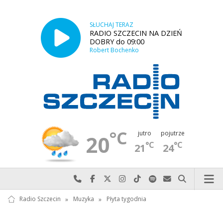
SŁUCHAJ TERAZ
RADIO SZCZECIN NA DZIEŃ
DOBRY do 09:00
Robert Bochenko
°C
jutro
pojutrze
20
°C
°C
21
24
Najlepiej po prostu do nas zadzwoń
Odwiedź nas na Facebook-u
Odwiedź nas na X
Odwiedź nas na Instagram-ie
Odwiedź nas na TikTok-u
Szukaj nas na Spotify
Wyślij do nas w
Szukaj
Radio Szczecin
»
Muzyka
»
Płyta tygodnia