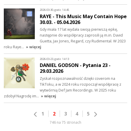
2026-03-30, godz. 14:45
RAYE - This Music May Contain Hope
30.03. - 05.04.2026
Gdy miała 17 lat wydała swoją pierwszą epkę,
następnie do współpracy zaprosili ją m.in. David
Guetta, Jax Jones, Regard, czy Rudimental. W 2023
roku Raye…
» więcej
2026-03-23, godz. 14:13
DANIEL GODSON - Pytania 23 -
29.03.2026
Zyskał rozpoznawalność dzięki coverom na
TikToku, a w 2024 roku rozpoczął współpracę z
wytwórnią Def Jam Recordings. W 2025 roku
zdobył Nagrodę im…
» więcej
1
2
3
4
5
746 na 75 stronach