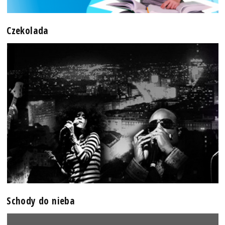
Czekolada
Schody do nieba