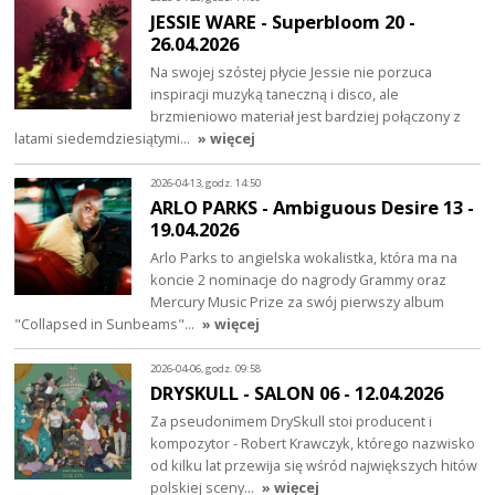
JESSIE WARE - Superbloom 20 -
26.04.2026
Na swojej szóstej płycie Jessie nie porzuca
inspiracji muzyką taneczną i disco, ale
brzmieniowo materiał jest bardziej połączony z
latami siedemdziesiątymi…
» więcej
2026-04-13, godz. 14:50
ARLO PARKS - Ambiguous Desire 13 -
19.04.2026
Arlo Parks to angielska wokalistka, która ma na
koncie 2 nominacje do nagrody Grammy oraz
Mercury Music Prize za swój pierwszy album
"Collapsed in Sunbeams"…
» więcej
2026-04-06, godz. 09:58
DRYSKULL - SALON 06 - 12.04.2026
Za pseudonimem DrySkull stoi producent i
kompozytor - Robert Krawczyk, którego nazwisko
od kilku lat przewija się wśród największych hitów
polskiej sceny…
» więcej