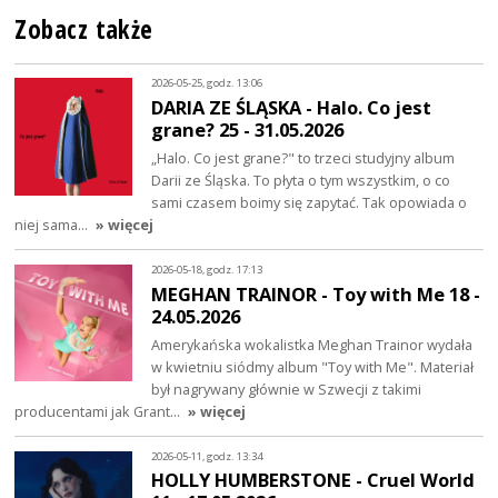
Zobacz także
2026-05-25, godz. 13:06
DARIA ZE ŚLĄSKA - Halo. Co jest
grane? 25 - 31.05.2026
„Halo. Co jest grane?" to trzeci studyjny album
Darii ze Śląska. To płyta o tym wszystkim, o co
sami czasem boimy się zapytać. Tak opowiada o
niej sama…
» więcej
2026-05-18, godz. 17:13
MEGHAN TRAINOR - Toy with Me 18 -
24.05.2026
Amerykańska wokalistka Meghan Trainor wydała
w kwietniu siódmy album "Toy with Me". Materiał
był nagrywany głównie w Szwecji z takimi
producentami jak Grant…
» więcej
2026-05-11, godz. 13:34
HOLLY HUMBERSTONE - Cruel World