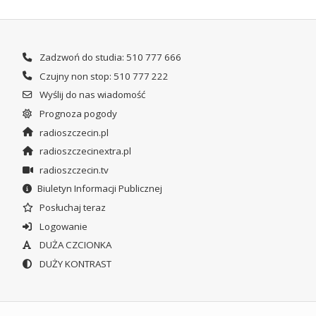
Zadzwoń do studia: 510 777 666
Czujny non stop: 510 777 222
Wyślij do nas wiadomość
Prognoza pogody
radioszczecin.pl
radioszczecinextra.pl
radioszczecin.tv
Biuletyn Informacji Publicznej
Posłuchaj teraz
Logowanie
DUŻA CZCIONKA
DUŻY KONTRAST