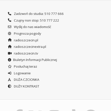
Zadzwoń do studia: 510 777 666
Czujny non stop: 510 777 222
Wyślij do nas wiadomość
Prognoza pogody
radioszczecin.pl
radioszczecinextra.pl
radioszczecin.tv
Biuletyn Informacji Publicznej
Posłuchaj teraz
Logowanie
DUŻA CZCIONKA
DUŻY KONTRAST