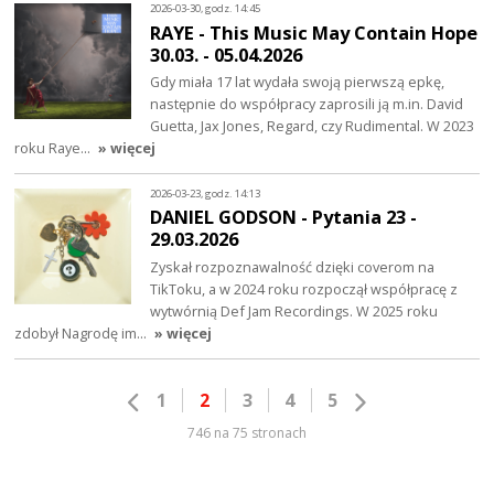
2026-03-30, godz. 14:45
RAYE - This Music May Contain Hope
30.03. - 05.04.2026
Gdy miała 17 lat wydała swoją pierwszą epkę,
następnie do współpracy zaprosili ją m.in. David
Guetta, Jax Jones, Regard, czy Rudimental. W 2023
roku Raye…
» więcej
2026-03-23, godz. 14:13
DANIEL GODSON - Pytania 23 -
29.03.2026
Zyskał rozpoznawalność dzięki coverom na
TikToku, a w 2024 roku rozpoczął współpracę z
wytwórnią Def Jam Recordings. W 2025 roku
zdobył Nagrodę im…
» więcej
1
2
3
4
5
746 na 75 stronach