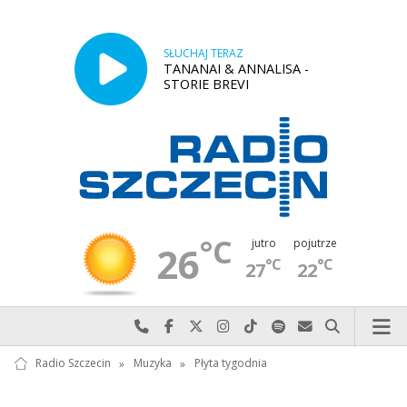
SŁUCHAJ TERAZ
TANANAI & ANNALISA -
STORIE BREVI
°C
jutro
pojutrze
26
°C
°C
27
22
Najlepiej po prostu do nas zadzwoń
Odwiedź nas na Facebook-u
Odwiedź nas na X
Odwiedź nas na Instagram-ie
Odwiedź nas na TikTok-u
Szukaj nas na Spotify
Wyślij do nas w
Szukaj
Radio Szczecin
»
Muzyka
»
Płyta tygodnia