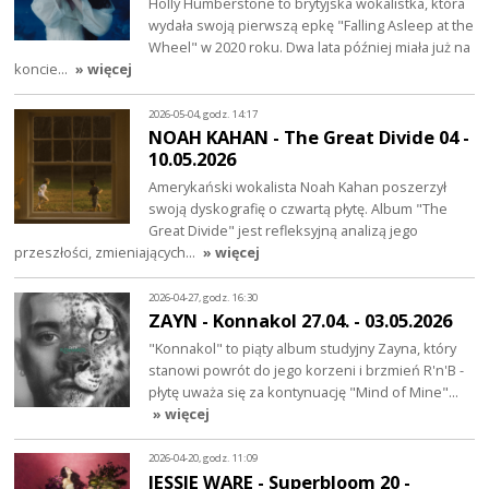
Holly Humberstone to brytyjska wokalistka, która
wydała swoją pierwszą epkę "Falling Asleep at the
Wheel" w 2020 roku. Dwa lata później miała już na
koncie…
» więcej
2026-05-04, godz. 14:17
NOAH KAHAN - The Great Divide 04 -
10.05.2026
Amerykański wokalista Noah Kahan poszerzył
swoją dyskografię o czwartą płytę. Album "The
Great Divide" jest refleksyjną analizą jego
przeszłości, zmieniających…
» więcej
2026-04-27, godz. 16:30
ZAYN - Konnakol 27.04. - 03.05.2026
"Konnakol" to piąty album studyjny Zayna, który
stanowi powrót do jego korzeni i brzmień R'n'B -
płytę uważa się za kontynuację "Mind of Mine"…
» więcej
2026-04-20, godz. 11:09
JESSIE WARE - Superbloom 20 -