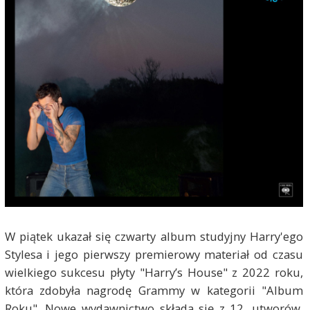
W piątek ukazał się czwarty album studyjny Harry'ego
Stylesa i jego pierwszy premierowy materiał od czasu
wielkiego sukcesu płyty "Harry’s House" z 2022 roku,
która zdobyła nagrodę Grammy w kategorii "Album
Roku". Nowe wydawnictwo składa się z 12. utworów,