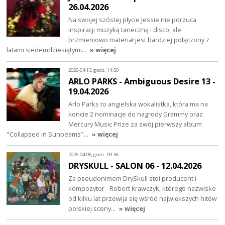
26.04.2026
Na swojej szóstej płycie Jessie nie porzuca
inspiracji muzyką taneczną i disco, ale
brzmieniowo materiał jest bardziej połączony z
latami siedemdziesiątymi…
» więcej
2026-04-13, godz. 14:50
ARLO PARKS - Ambiguous Desire 13 -
19.04.2026
Arlo Parks to angielska wokalistka, która ma na
koncie 2 nominacje do nagrody Grammy oraz
Mercury Music Prize za swój pierwszy album
"Collapsed in Sunbeams"…
» więcej
2026-04-06, godz. 09:58
DRYSKULL - SALON 06 - 12.04.2026
Za pseudonimem DrySkull stoi producent i
kompozytor - Robert Krawczyk, którego nazwisko
od kilku lat przewija się wśród największych hitów
polskiej sceny…
» więcej