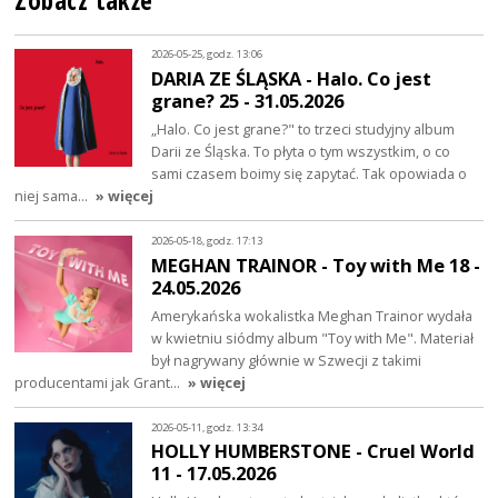
Zobacz także
2026-05-25, godz. 13:06
DARIA ZE ŚLĄSKA - Halo. Co jest
grane? 25 - 31.05.2026
„Halo. Co jest grane?" to trzeci studyjny album
Darii ze Śląska. To płyta o tym wszystkim, o co
sami czasem boimy się zapytać. Tak opowiada o
niej sama…
» więcej
2026-05-18, godz. 17:13
MEGHAN TRAINOR - Toy with Me 18 -
24.05.2026
Amerykańska wokalistka Meghan Trainor wydała
w kwietniu siódmy album "Toy with Me". Materiał
był nagrywany głównie w Szwecji z takimi
producentami jak Grant…
» więcej
2026-05-11, godz. 13:34
HOLLY HUMBERSTONE - Cruel World
11 - 17.05.2026