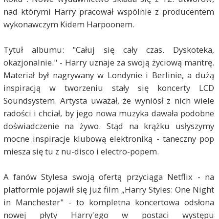
nad którymi Harry pracował wspólnie z producentem
wykonawczym Kidem Harpoonem.
Tytuł albumu: "Całuj się cały czas. Dyskoteka,
okazjonalnie." - Harry uznaje za swoją życiową mantrę.
Materiał był nagrywany w Londynie i Berlinie, a dużą
inspiracją w tworzeniu stały się koncerty LCD
Soundsystem. Artysta uważał, że wyniósł z nich wiele
radości i chciał, by jego nowa muzyka dawała podobne
doświadczenie na żywo. Stąd na krążku usłyszymy
mocne inspiracje klubową elektroniką - taneczny pop
miesza się tu z nu-disco i electro-popem.
A fanów Stylesa swoją ofertą przyciąga Netflix - na
platformie pojawił się już film „Harry Styles: One Night
in Manchester" - to kompletna koncertowa odsłona
nowej płyty Harry'ego w postaci występu