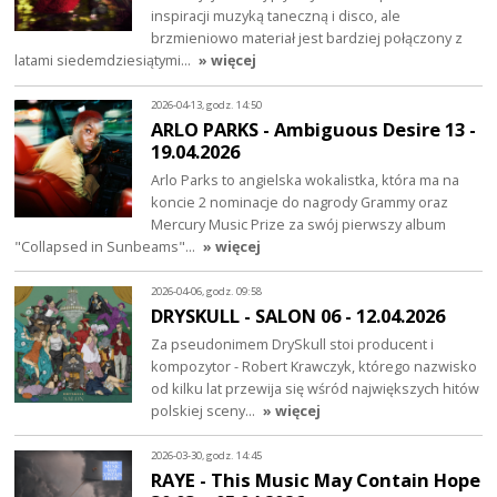
inspiracji muzyką taneczną i disco, ale
brzmieniowo materiał jest bardziej połączony z
latami siedemdziesiątymi…
» więcej
2026-04-13, godz. 14:50
ARLO PARKS - Ambiguous Desire 13 -
19.04.2026
Arlo Parks to angielska wokalistka, która ma na
koncie 2 nominacje do nagrody Grammy oraz
Mercury Music Prize za swój pierwszy album
"Collapsed in Sunbeams"…
» więcej
2026-04-06, godz. 09:58
DRYSKULL - SALON 06 - 12.04.2026
Za pseudonimem DrySkull stoi producent i
kompozytor - Robert Krawczyk, którego nazwisko
od kilku lat przewija się wśród największych hitów
polskiej sceny…
» więcej
2026-03-30, godz. 14:45
RAYE - This Music May Contain Hope