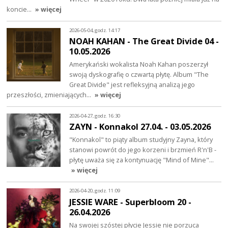
koncie…
» więcej
2026-05-04, godz. 14:17
NOAH KAHAN - The Great Divide 04 -
10.05.2026
Amerykański wokalista Noah Kahan poszerzył
swoją dyskografię o czwartą płytę. Album "The
Great Divide" jest refleksyjną analizą jego
przeszłości, zmieniających…
» więcej
2026-04-27, godz. 16:30
ZAYN - Konnakol 27.04. - 03.05.2026
"Konnakol" to piąty album studyjny Zayna, który
stanowi powrót do jego korzeni i brzmień R'n'B -
płytę uważa się za kontynuację "Mind of Mine"…
» więcej
2026-04-20, godz. 11:09
JESSIE WARE - Superbloom 20 -
26.04.2026
Na swojej szóstej płycie Jessie nie porzuca