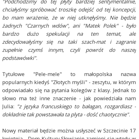
"Podchodzimy do tej płyty bardziej sentymentalnie,
chciałyśmy spróbować troszkę odejść od tej koncepcji,
bo mam wrażenie, że w niej utknęłyśmy. Nie będzie
żadnych "Czarnych wdów", ani "Matek Polek" - było
bardzo dużo spekulacji na ten temat, ale
zdecydowałyśmy się na taki szach-mat i zagranie
zupełnie czymś innym, czyli powrót do naszej
podstawówki"
.
Tytułowe "Pele-mele" to małopolska nazwa
popularnych kiedyś "Złotych myśli" - zeszytu, w którym
odpowiadało się na pytania kolegów z klasy. Jednak to
słowo ma też inne znaczenie - jak powiedziała nam
Julia:
"z języka francuskiego to bałagan, rozgardiasz -
dokładnie tak powstawała ta plyta - dość chaotycznie"
.
Nowy materiał będzie można usłyszeć w Szczecinie 17
kwietnia - Dom Kultury Słowianin zamieni się wtedy w