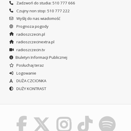
Zadzwoń do studia: 510 777 666
Czujny non stop: 510 777 222
Wyślij do nas wiadomość
Prognoza pogody
radioszczecin.pl
radioszczecinextra.pl
radioszczecin.tv
Biuletyn Informacji Publicznej
Posłuchaj teraz
Logowanie
DUŻA CZCIONKA
DUŻY KONTRAST