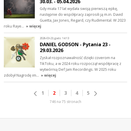
30.03. - 05.04.2026
Gdy miała 17 lat wydała swoją pierwszą epkę,
następnie do współpracy zaprosili ją m.in. David
Guetta, Jax Jones, Regard, czy Rudimental. W 2023
roku Raye…
» więcej
2026-03-23, godz. 14:13
DANIEL GODSON - Pytania 23 -
29.03.2026
Zyskał rozpoznawalność dzięki coverom na
TikToku, a w 2024 roku rozpoczął współpracę z
wytwórnią Def Jam Recordings. W 2025 roku
zdobył Nagrodę im…
» więcej
1
2
3
4
5
746 na 75 stronach