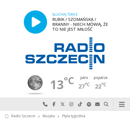
SŁUCHAJ TERAZ
RUBIK / SZOMAŃSKA /
BRANNY - NIECH MÓWIĄ, ŻE
TO NIE JEST MIŁOŚĆ
°C
jutro
pojutrze
13
°C
°C
27
22
Najlepiej po prostu do nas zadzwoń
Odwiedź nas na Facebook-u
Odwiedź nas na X
Odwiedź nas na Instagram-ie
Odwiedź nas na TikTok-u
Szukaj nas na Spotify
Wyślij do nas w
Szukaj
Radio Szczecin
»
Muzyka
»
Płyta tygodnia