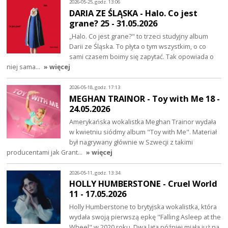
2026-05-25, godz. 13:06
DARIA ZE ŚLĄSKA - Halo. Co jest
grane? 25 - 31.05.2026
„Halo. Co jest grane?" to trzeci studyjny album
Darii ze Śląska. To płyta o tym wszystkim, o co
sami czasem boimy się zapytać. Tak opowiada o
niej sama…
» więcej
2026-05-18, godz. 17:13
MEGHAN TRAINOR - Toy with Me 18 -
24.05.2026
Amerykańska wokalistka Meghan Trainor wydała
w kwietniu siódmy album "Toy with Me". Materiał
był nagrywany głównie w Szwecji z takimi
producentami jak Grant…
» więcej
2026-05-11, godz. 13:34
HOLLY HUMBERSTONE - Cruel World
11 - 17.05.2026
Holly Humberstone to brytyjska wokalistka, która
wydała swoją pierwszą epkę "Falling Asleep at the
Wheel" w 2020 roku. Dwa lata później miała już na