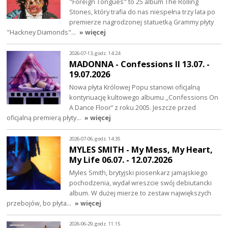
"Foreign Tongues" to 25 album The Rolling
Stones, który trafia do nas niespełna trzy lata po
premierze nagrodzonej statuetką Grammy płyty
"Hackney Diamonds"…
» więcej
2026-07-13, godz. 14:24
MADONNA - Confessions II 13.07. -
19.07.2026
Nowa płyta Królowej Popu stanowi oficjalną
kontynuację kultowego albumu ,,Confessions On
A Dance Floor” z roku 2005. Jeszcze przed
oficjalną premierą płyty…
» więcej
2026-07-06, godz. 14:35
MYLES SMITH - My Mess, My Heart,
My Life 06.07. - 12.07.2026
Myles Smith, brytyjski piosenkarz jamajskiego
pochodzenia, wydał wreszcie swój debiutancki
album. W dużej mierze to zestaw największych
przebojów, bo płyta…
» więcej
2026-06-29, godz. 11:15