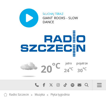
SŁUCHAJ TERAZ
GIANT ROOKS - SLOW
DANCE
°C
jutro
pojutrze
20
°C
°C
24
30
Najlepiej po prostu do nas zadzwoń
Odwiedź nas na Facebook-u
Odwiedź nas na X
Odwiedź nas na Instagram-ie
Odwiedź nas na TikTok-u
Szukaj nas na Spotify
Wyślij do nas w
Szukaj
Radio Szczecin
»
Muzyka
»
Płyta tygodnia