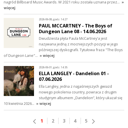
nagród Billboard Music Awards. W 2021 roku została uznana przez…
»
więcej
2026-06-08, godz. 14:27
PAUL MCCARTNEY - The Boys of
Dungeon Lane 08 - 14.06.2026
Dwudziesta płyta Paula McCartney'a jest
nazywana jedną z mocniejszych pozycji w jego
późniejszej dyskografii. Tytułowa fraza "The Boys
of Dungeon Lane"…
» więcej
2026-06-01, godz. 14:35
ELLA LANGLEY - Dandelion 01 -
07.06.2026
Ella Langley, jedna z najjaśniejszych gwiazd
nowego pokolenia country, powraca z drugim
studyjnym albumem „Dandelion”, który ukazał się
10 kwietnia 2026…
» więcej
1
2
3
4
5