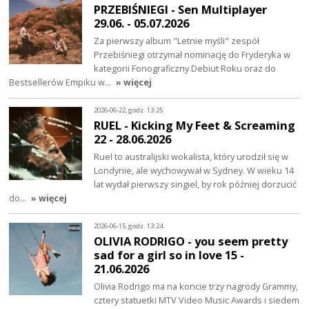
PRZEBIŚNIEGI - Sen Multiplayer
29.06. - 05.07.2026
Za pierwszy album "Letnie myśli" zespół
Przebiśniegi otrzymał nominację do Fryderyka w
kategorii Fonograficzny Debiut Roku oraz do
Bestsellerów Empiku w…
» więcej
2026-06-22, godz. 13:25
RUEL - Kicking My Feet & Screaming
22 - 28.06.2026
Ruel to australijski wokalista, który urodził się w
Londynie, ale wychowywał w Sydney. W wieku 14
lat wydał pierwszy singiel, by rok później dorzucić
do…
» więcej
2026-06-15, godz. 13:24
OLIVIA RODRIGO - you seem pretty
sad for a girl so in love 15 -
21.06.2026
Olivia Rodrigo ma na koncie trzy nagrody Grammy,
cztery statuetki MTV Video Music Awards i siedem