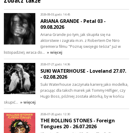
Zobacz także
2026-08-03, godz. 14:45
ARIANA GRANDE - Petal 03 -
09.08.2026
Ariana Grande po tym, jak skupiła się na
aktorstwie i zagrała m.in. z Robertem De Niro
(premiera filmu "Poznaj swojego teścia" już w
listopadzie), wraca do…
» więcej
2026-07-27, godz. 14:36
SUKI WATERHOUSE - Loveland 27.07.
- 02.08.2026
Suki Waterhouse zaczynała karierę jako modelka,
pracując dla takich marek jak Tommy Hilfiger, czy
Hugo Boss, później została aktorką, by w końcu
skupić…
» więcej
2026-07-20, godz. 12:30
THE ROLLING STONES - Foreign
Tongues 20 - 26.07.2026