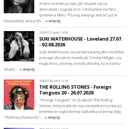
Ariana Grande po tym, jak skupiła się na
aktorstwie i zagrała m.in. z Robertem De Niro
(premiera filmu "Poznaj swojego teścia" już w
listopadzie), wraca do…
» więcej
2026-07-27, godz. 14:36
SUKI WATERHOUSE - Loveland 27.07.
- 02.08.2026
Suki Waterhouse zaczynała karierę jako modelka,
pracując dla takich marek jak Tommy Hilfiger, czy
Hugo Boss, później została aktorką, by w końcu
skupić…
» więcej
2026-07-20, godz. 12:30
THE ROLLING STONES - Foreign
Tongues 20 - 26.07.2026
"Foreign Tongues" to 25 album The Rolling
Stones, który trafia do nas niespełna trzy lata po
premierze nagrodzonej statuetką Grammy płyty
"Hackney Diamonds"…
» więcej