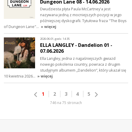
Dungeon Lane 08 - 14.06.2026
Dwudziesta płyta Paula McCartney'a jest
nazywana jedną z mocniejszych pozycji w jego
późniejszej dyskografii. Tytułowa fraza "The Boys
of Dungeon Lane"…
» więcej
2026-06-01, godz. 14:35
ELLA LANGLEY - Dandelion 01 -
07.06.2026
Ella Langley, jedna z najjaśniejszych gwiazd
nowego pokolenia country, powraca z drugim
studyjnym albumem „Dandelion”, który ukazał się
10 kwietnia 2026…
» więcej
1
2
3
4
5
746 na 75 stronach