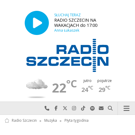
SŁUCHAJ TERAZ
RADIO SZCZECIN NA
WAKACJACH do 17:00
Anna Łukaszek
°C
jutro
pojutrze
22
°C
°C
24
29
Najlepiej po prostu do nas zadzwoń
Odwiedź nas na Facebook-u
Odwiedź nas na X
Odwiedź nas na Instagram-ie
Odwiedź nas na TikTok-u
Szukaj nas na Spotify
Wyślij do nas w
Szukaj
Radio Szczecin
»
Muzyka
»
Płyta tygodnia