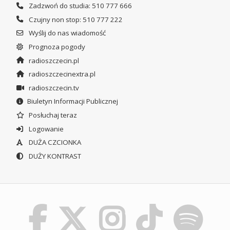
Zadzwoń do studia: 510 777 666
Czujny non stop: 510 777 222
Wyślij do nas wiadomość
Prognoza pogody
radioszczecin.pl
radioszczecinextra.pl
radioszczecin.tv
Biuletyn Informacji Publicznej
Posłuchaj teraz
Logowanie
DUŻA CZCIONKA
DUŻY KONTRAST