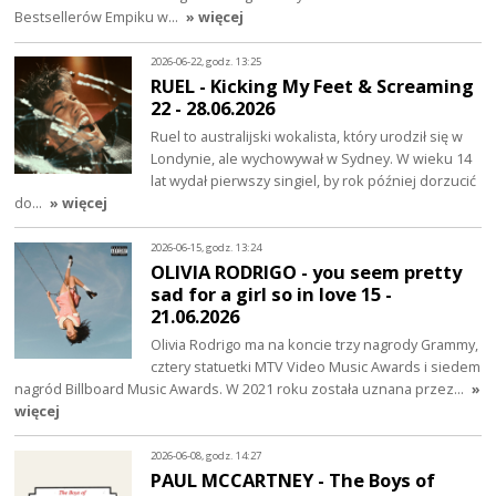
Bestsellerów Empiku w…
» więcej
2026-06-22, godz. 13:25
RUEL - Kicking My Feet & Screaming
22 - 28.06.2026
Ruel to australijski wokalista, który urodził się w
Londynie, ale wychowywał w Sydney. W wieku 14
lat wydał pierwszy singiel, by rok później dorzucić
do…
» więcej
2026-06-15, godz. 13:24
OLIVIA RODRIGO - you seem pretty
sad for a girl so in love 15 -
21.06.2026
Olivia Rodrigo ma na koncie trzy nagrody Grammy,
cztery statuetki MTV Video Music Awards i siedem
nagród Billboard Music Awards. W 2021 roku została uznana przez…
»
więcej
2026-06-08, godz. 14:27
PAUL MCCARTNEY - The Boys of