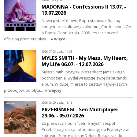
2026-07-13, godz. 14:24
MADONNA - Confessions II 13.07. -
19.07.2026
Nowa płyta Królowej Popu stanowi oficjalną
kontynuację kultowego albumu ,,Confessions On
A Dance Floor” z roku 2005. Jeszcze przed
oficjalną premierą płyty…
» więcej
2026-07-06, godz. 14:35
MYLES SMITH - My Mess, My Heart,
My Life 06.07. - 12.07.2026
Myles Smith, brytyjski piosenkarz jamajskiego
pochodzenia, wydał wreszcie swój debiutancki
album. W dużej mierze to zestaw największych
przebojów, bo płyta…
» więcej
2026-06-29, godz. 11:15
PRZEBIŚNIEGI - Sen Multiplayer
29.06. - 05.07.2026
Za pierwszy album "Letnie myśli" zespół
Przebiśniegi otrzymał nominację do Fryderyka w
kategorii Fonograficzny Debiut Roku oraz do