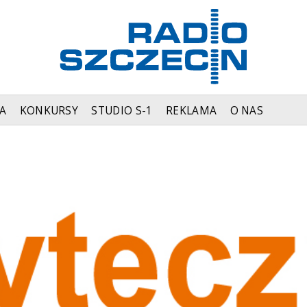
A
KONKURSY
STUDIO S-1
REKLAMA
O NAS