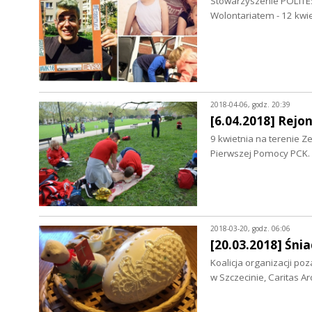
Stowarzyszenie POLITES
Wolontariatem - 12 kwi
2018-04-06, godz. 20:39
[6.04.2018] Rej
9 kwietnia na terenie 
Pierwszej Pomocy PCK. 
2018-03-20, godz. 06:06
[20.03.2018] Śni
Koalicja organizacji 
w Szczecinie, Caritas A