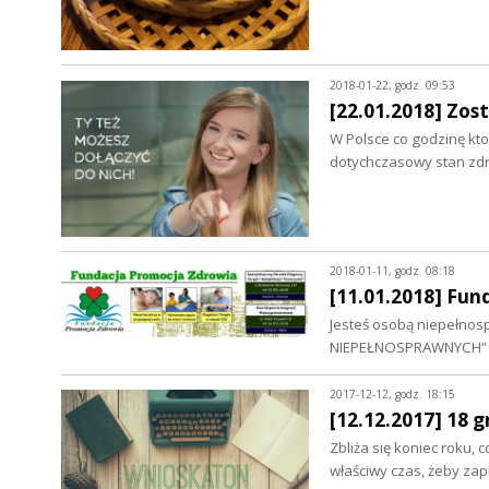
2018-01-22, godz. 09:53
[22.01.2018] Zos
W Polsce co godzinę kto
dotychczasowy stan zd
2018-01-11, godz. 08:18
[11.01.2018] Fu
Jesteś osobą niepełno
NIEPEŁNOSPRAWNYCH” W
2017-12-12, godz. 18:15
[12.12.2017] 18 
Zbliża się koniec roku,
właściwy czas, żeby za