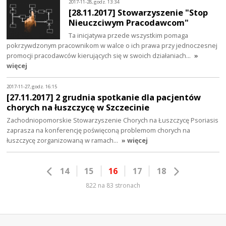
2017-11-28, godz. 13:34
[28.11.2017] Stowarzyszenie "Stop
Nieuczciwym Pracodawcom"
Ta inicjatywa przede wszystkim pomaga
pokrzywdzonym pracownikom w walce o ich prawa przy jednoczesnej
promocji pracodawców kierujących się w swoich działaniach…
»
więcej
2017-11-27, godz. 16:15
[27.11.2017] 2 grudnia spotkanie dla pacjentów
chorych na łuszczycę w Szczecinie
Zachodniopomorskie Stowarzyszenie Chorych na Łuszczycę Psoriasis
zaprasza na konferencję poświęconą problemom chorych na
łuszczycę zorganizowaną w ramach…
» więcej
14
15
16
17
18
822 na 83 stronach