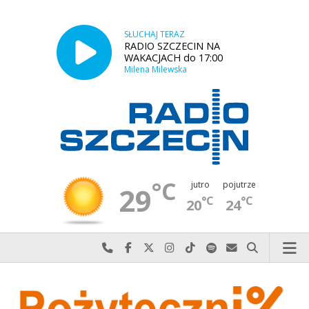
SŁUCHAJ TERAZ
RADIO SZCZECIN NA
WAKACJACH do 17:00
Milena Milewska
°C
jutro
pojutrze
29
°C
°C
20
24
Najlepiej po prostu do nas zadzwoń
Odwiedź nas na Facebook-u
Odwiedź nas na X
Odwiedź nas na Instagram-ie
Odwiedź nas na TikTok-u
Szukaj nas na Spotify
Wyślij do nas w
Szukaj