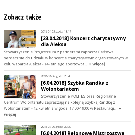
Zobacz także
2018-04-23, godz. 13:17
[23.04.2018] Koncert charytatywny
dla Aleksa
Stowarzyszenie Progressum z partnerami zaprasza Państwa
serdecznie do udziału w koncercie charytatywnym organizowanym w
celu wsparcia Aleksa - 14-letniego sportowca…
» więcej
2018-04-06, godz. 20:45
[6.04.2018] Szybka Randka z
Wolontariatem
Stowarzyszenie POLITES oraz Regionalne
Centrum Wolontariatu zapraszają na kolejną Szybką Randkę z
Wolontariatem - 12 kwietnia w godz. 17:00-19:00 w Restauracji…
»
więcej
2018-04-06, godz. 20:39
[6.04.2018] Rejonowe Mistrzostwa