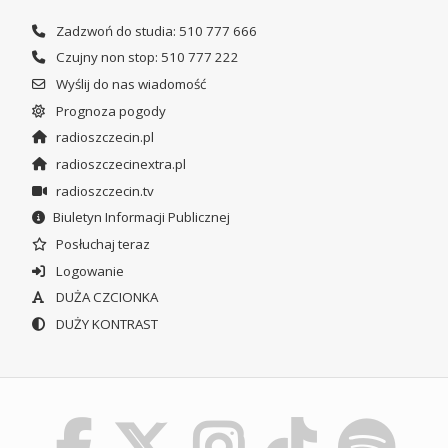
Zadzwoń do studia: 510 777 666
Czujny non stop: 510 777 222
Wyślij do nas wiadomość
Prognoza pogody
radioszczecin.pl
radioszczecinextra.pl
radioszczecin.tv
Biuletyn Informacji Publicznej
Posłuchaj teraz
Logowanie
DUŻA CZCIONKA
DUŻY KONTRAST