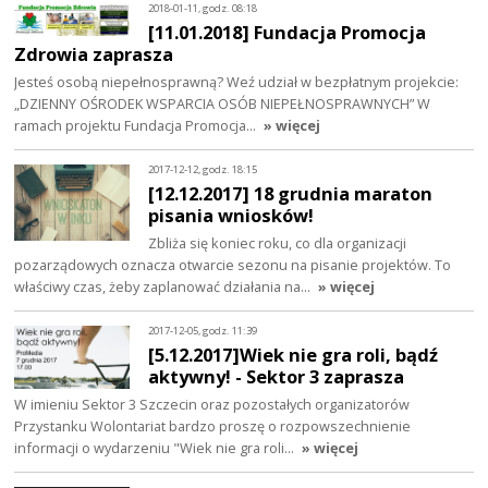
2018-01-11, godz. 08:18
[11.01.2018] Fundacja Promocja
Zdrowia zaprasza
Jesteś osobą niepełnosprawną? Weź udział w bezpłatnym projekcie:
„DZIENNY OŚRODEK WSPARCIA OSÓB NIEPEŁNOSPRAWNYCH” W
ramach projektu Fundacja Promocja…
» więcej
2017-12-12, godz. 18:15
[12.12.2017] 18 grudnia maraton
pisania wniosków!
Zbliża się koniec roku, co dla organizacji
pozarządowych oznacza otwarcie sezonu na pisanie projektów. To
właściwy czas, żeby zaplanować działania na…
» więcej
2017-12-05, godz. 11:39
[5.12.2017]Wiek nie gra roli, bądź
aktywny! - Sektor 3 zaprasza
W imieniu Sektor 3 Szczecin oraz pozostałych organizatorów
Przystanku Wolontariat bardzo proszę o rozpowszechnienie
informacji o wydarzeniu "Wiek nie gra roli…
» więcej