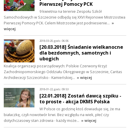
Pierwszej Pomocy PCK
9 kwietnia na terenie Zespołu Szkół
Samochodowych w Szczecinie odbędą się XXVI Rejonowe Mistrzostwa
Pierwszej Pomocy PCK. Celem Mistrzostw jest podniesienie…
»
więcej
2018-03-20, godz. 06:06
[20.03.2018] Śniadanie wielkanocne
dla bezdomnych, samotnych i
ubogich
Koalicja organizacji pozarządowych: Polskie Czerwony Krzyż
Zachodniopomorskiego Oddziału Okręgowego w Szczecinie, Caritas
Archidiecezji Szczecińsko - Kamieńskiej…
» więcej
2018-01-22, godz. 09:53
[22.01.2018] Zostań dawcą szpiku -
to proste - akcja DKMS Polska
W Polsce co godzinę ktoś dowiaduje się, że ma
białaczkę, czyli nowotwór krwi. Bez względu na wiek, płeć czy
dotychczasowy stan zdrowia - każdy może…
» więcej