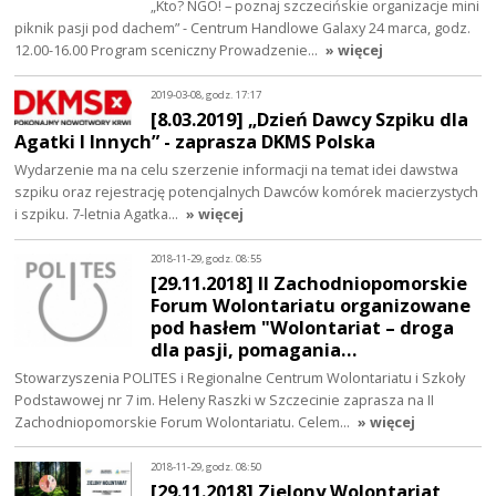
„Kto? NGO! – poznaj szczecińskie organizacje mini
piknik pasji pod dachem” - Centrum Handlowe Galaxy 24 marca, godz.
12.00-16.00 Program sceniczny Prowadzenie…
» więcej
2019-03-08, godz. 17:17
[8.03.2019] „Dzień Dawcy Szpiku dla
Agatki I Innych” - zaprasza DKMS Polska
Wydarzenie ma na celu szerzenie informacji na temat idei dawstwa
szpiku oraz rejestrację potencjalnych Dawców komórek macierzystych
i szpiku. 7-letnia Agatka…
» więcej
2018-11-29, godz. 08:55
[29.11.2018] II Zachodniopomorskie
Forum Wolontariatu organizowane
pod hasłem "Wolontariat – droga
dla pasji, pomagania…
Stowarzyszenia POLITES i Regionalne Centrum Wolontariatu i Szkoły
Podstawowej nr 7 im. Heleny Raszki w Szczecinie zaprasza na II
Zachodniopomorskie Forum Wolontariatu. Celem…
» więcej
2018-11-29, godz. 08:50
[29.11.2018] Zielony Wolontariat