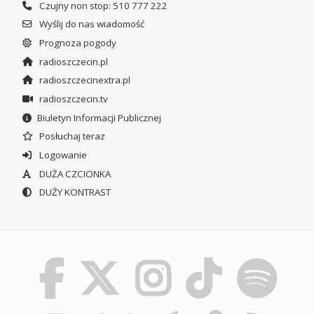
Czujny non stop: 510 777 222
Wyślij do nas wiadomość
Prognoza pogody
radioszczecin.pl
radioszczecinextra.pl
radioszczecin.tv
Biuletyn Informacji Publicznej
Posłuchaj teraz
Logowanie
DUŻA CZCIONKA
DUŻY KONTRAST