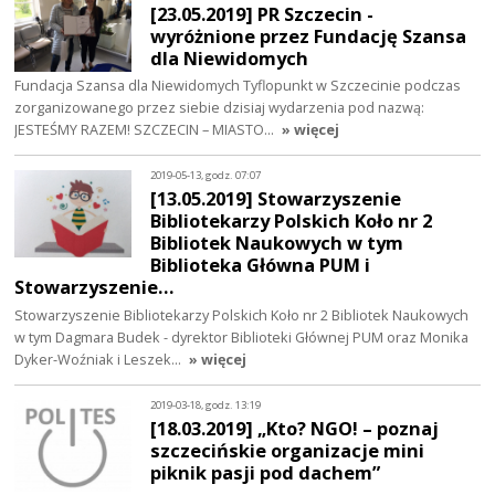
[23.05.2019] PR Szczecin -
wyróżnione przez Fundację Szansa
dla Niewidomych
Fundacja Szansa dla Niewidomych Tyflopunkt w Szczecinie podczas
zorganizowanego przez siebie dzisiaj wydarzenia pod nazwą:
JESTEŚMY RAZEM! SZCZECIN – MIASTO…
» więcej
2019-05-13, godz. 07:07
[13.05.2019] Stowarzyszenie
Bibliotekarzy Polskich Koło nr 2
Bibliotek Naukowych w tym
Biblioteka Główna PUM i
Stowarzyszenie…
Stowarzyszenie Bibliotekarzy Polskich Koło nr 2 Bibliotek Naukowych
w tym Dagmara Budek - dyrektor Biblioteki Głównej PUM oraz Monika
Dyker-Woźniak i Leszek…
» więcej
2019-03-18, godz. 13:19
[18.03.2019] „Kto? NGO! – poznaj
szczecińskie organizacje mini
piknik pasji pod dachem”