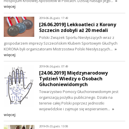
Hospicjum Królowej Apostołów w Policach. Dzisiaj nastąpi jego…
»
więcej
2019-06-26, godz. 17:49
[26.06.2019] Lekkoatleci z Korony
Szczecin zdobyli aż 20 medali
Polski Związek Sportu Niesłyszących wraz z
gospodarzem imprezy Szczecińskim Klubem Sportowym Głuchych
KORONA byli organizatorami Mistrzostwa Polski Niesłyszących…
»
więcej
2019-06-24, godz. 07:49
[24.06.2019] Międzynarodowy
Tydzień Wiedzy o Osobach
Głuchoniewidomych
Towarzystwo Pomocy Głuchoniewidomym jest
organizacją pożytku publicznego. Działa na
terenie całej Polski poprzez jednostki
wojewódzkie i zajmuje się wspieraniem…
»
więcej
2019-05-23, godz. 13:08