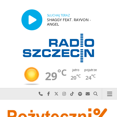
SŁUCHAJ TERAZ
SHAGGY FEAT. RAYVON -
ANGEL
°C
jutro
pojutrze
29
°C
°C
20
24
Najlepiej po prostu do nas zadzwoń
Odwiedź nas na Facebook-u
Odwiedź nas na X
Odwiedź nas na Instagram-ie
Odwiedź nas na TikTok-u
Szukaj nas na Spotify
Wyślij do nas w
Szukaj