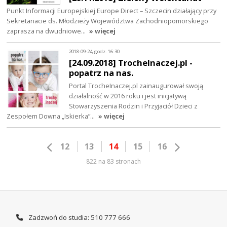
Punkt Informacji Europejskiej Europe Direct – Szczecin działający przy
Sekretariacie ds. Młodzieży Województwa Zachodniopomorskiego
zaprasza na dwudniowe…
» więcej
2018-09-24, godz. 16:30
[24.09.2018] TrocheInaczej.pl -
popatrz na nas.
Portal TrocheInaczej.pl zainaugurował swoją
działalność w 2016 roku i jest inicjatywą
Stowarzyszenia Rodzin i Przyjaciół Dzieci z
Zespołem Downa „Iskierka”…
» więcej
12
13
14
15
16
822 na 83 stronach
Zadzwoń do studia: 510 777 666