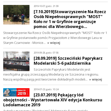
2019-10-07, godz. 21:09
[7.10.2019]Stowarzyszenie Na Rzecz
Osób Niepełnosprawnych "MOST"
Koło nr 1 w Gryfinie organizuje
pomoc dla Wierzbowego…
Stowarzyszenie Na Rzecz Osób Niepełnosprawnych "MOST" Koło nr 1
w Gryfinie postanowiło pomóc Przyjaciołom z Wierzbowego Lasu w
Starym Czarnowie - Monice…
» więcej
2019-09-28, godz. 07:58
[28.09.2019] Szczeciński Paprykarz
Modelarski 5-6 października
Szczeciński Paprykarz Modelarski jest
nieoficjalna grupą zrzeszającą Modelarzy ze Szczecina i regionu.
Naszą wspólną pasją jest tworzenie dokładnych modeli…
» więcej
2019-07-23, godz. 10:24
[23.07.2019] Pękający lód
obojętności - Wystartowała XIV edycja Konkursu
Lodołamacze 2019
Autorka magazynu "Pożyteczni" Małgorzata Furga została