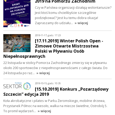
2019 na Pomorzu Zachodnim
Czy w Państwa organizacji działają wolontariusze?
Jest ktoś komu chcielibyście szczególnie
podziękować? Jest ku temu dobra okazja!
Zapraszamy do udziału…
» więcej
2019-11-17, godz. 17:23
[17.11.2019] Winter Polish Open -
Zimowe Otwarte Mistrzostwa
Polski w Pływaniu Osób
Niepełnosprawnych
22 listopada w stolicy Pomorza Zachodniego zmierzy się w pływaniu
około 200 sportowców z niepełnosprawnościami z całego świata. Do
24 listopada po raz…
» więcej
2019-10-15, godz. 10:35
[15.10.2019] Konkurs „Pozarządowy
Szczecin” edycja 2019
Koła akrobatyczne i pilates w Parku Żeromskiego, mobilne drzewa,
Przystanek Północ na wesoło, walka na miecze świetlne, Ostrobój 5.
To promil wydarzeń…
» więcej