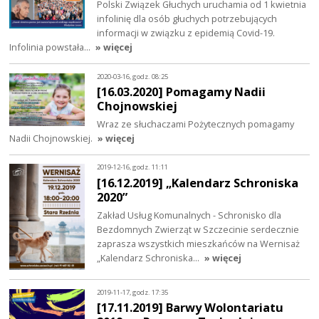
Polski Związek Głuchych uruchamia od 1 kwietnia
infolinię dla osób głuchych potrzebujących
informacji w związku z epidemią Covid-19.
Infolinia powstała…
» więcej
2020-03-16, godz. 08:25
[16.03.2020] Pomagamy Nadii
Chojnowskiej
Wraz ze słuchaczami Pożytecznych pomagamy
Nadii Chojnowskiej.
» więcej
2019-12-16, godz. 11:11
[16.12.2019] „Kalendarz Schroniska
2020”
Zakład Usług Komunalnych - Schronisko dla
Bezdomnych Zwierząt w Szczecinie serdecznie
zaprasza wszystkich mieszkańców na Wernisaż
„Kalendarz Schroniska…
» więcej
2019-11-17, godz. 17:35
[17.11.2019] Barwy Wolontariatu