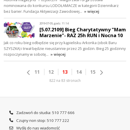
nominowana do konkursu LODOŁAMACZE w kategorii Dziennikarz
bez barier. Fundacja Aktywizacji Zawodowej…
» więcej
2019-07-05, godz. 11:14
[5.07.2109] Bieg Charytatywny "Mam
Marzenie"- RAZ 25h RUN i Nocna 10
Jak co roku bieg odbędzie się przy kąpielisku Arkonka (obok Baru
SZYSZKA) i trwał będzie nieustannie przez 25 godzin. Bieg 25 godzinny
rozpoczynamy w sobotę…
» więcej
11
12
13
14
15
822 na 83 stronach
Zadzwoń do studia: 510 777 666
Czujny non stop: 510 777 222
Wyślij do nas wiadomość