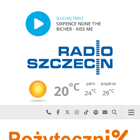
SŁUCHAJ TERAZ
SIXPENCE NONE THE
RICHER - KISS ME
°C
jutro
pojutrze
20
°C
°C
24
29
Najlepiej po prostu do nas zadzwoń
Odwiedź nas na Facebook-u
Odwiedź nas na X
Odwiedź nas na Instagram-ie
Odwiedź nas na TikTok-u
Szukaj nas na Spotify
Wyślij do nas w
Szukaj