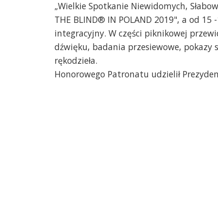
„Wielkie Spotkanie Niewidomych, Słabow
n
Dy
THE BLIND® IN POLAND 2019", a od 15 -18
integracyjny. W części piknikowej przew
dźwięku, badania przesiewowe, pokazy s
rękodzieła.
Honorowego Patronatu udzielił Prezyden