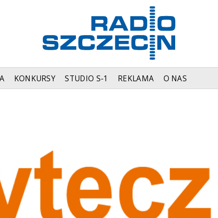
A
KONKURSY
STUDIO S-1
REKLAMA
O NAS