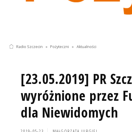
Radio Szczecin
»
Pożyteczni
»
Aktualności
[23.05.2019] PR Szcz
wyróżnione przez F
dla Niewidomych
2019-05-23
MAŁGORZATA JURGIEL