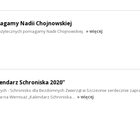
magamy Nadii Chojnowskiej
ożytecznych pomagamy Nadii Chojnowskiej.
» więcej
lendarz Schroniska 2020”
ch - Schronisko dla Bezdomnych Zwierząt w Szczecinie serdecznie zapr
w na Wernisaż „Kalendarz Schroniska…
» więcej