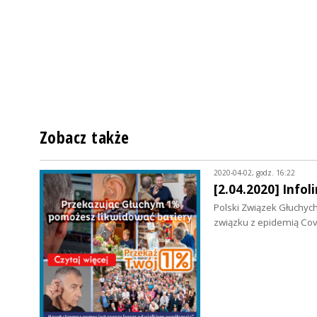
Zobacz także
2020-04-02, godz. 16:22
[2.04.2020] Infol
Polski Związek Głuchych
związku z epidemią Cov