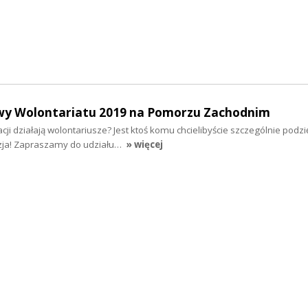
rwy Wolontariatu 2019 na Pomorzu Zachodnim
ji działają wolontariusze? Jest ktoś komu chcielibyście szczególnie podz
azja! Zapraszamy do udziału…
» więcej