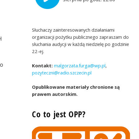
Słuchaczy zainteresowanych działaniami
organizacji pożytku publicznego zapraszam do
H
słuchania audycji w każdą niedzielę po godzinie
22-ej.
ko
Kontakt:
malgorzata.furga@wp.pl
,
pozyteczni@radio.szczecin.pl
Opublikowane materiały chronione są
a Furga i Katarzyna
sa dla Niewidomych
prawem autorskim.
Co to jest OPP?