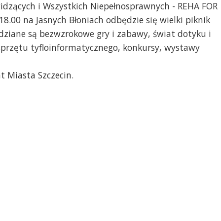
idzących i Wszystkich Niepełnosprawnych - REHA FOR
plom uznania dla PR Szczecin
.00 na Jasnych Błoniach odbędzie się wielki piknik
idziane są bezwzrokowe gry i zabawy, świat dotyku i
przętu tyfloinformatycznego, konkursy, wystawy
t Miasta Szczecin.