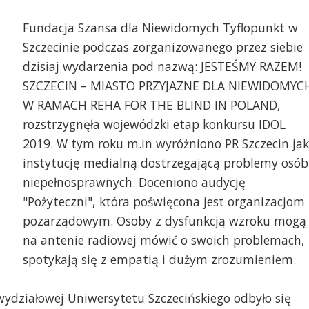
Fundacja Szansa dla Niewidomych Tyflopunkt w
Szczecinie podczas zorganizowanego przez siebie
dzisiaj wydarzenia pod nazwą: JESTEŚMY RAZEM!
SZCZECIN – MIASTO PRZYJAZNE DLA NIEWIDOMYC
W RAMACH REHA FOR THE BLIND IN POLAND,
rozstrzygnęła wojewódzki etap konkursu IDOL
2019. W tym roku m.in wyróżniono PR Szczecin ja
instytucję medialną dostrzegającą problemy osób
niepełnosprawnych. Doceniono audycję
Pożyteczni - Małgorzat
"Pożyteczni", która poświęcona jest organizacjom
Kozak z Fundacji Szan
pozarządowym. Osoby z dysfunkcją wzroku mogą
na antenie radiowej mówić o swoich problemach,
spotykają się z empatią i dużym zrozumieniem.
wydziałowej Uniwersytetu Szczecińskiego odbyło się