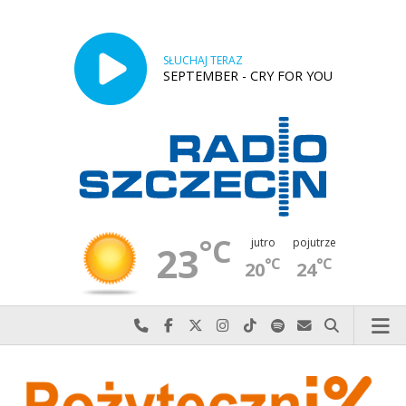
SŁUCHAJ TERAZ
SEPTEMBER - CRY FOR YOU
°C
jutro
pojutrze
23
°C
°C
20
24
Najlepiej po prostu do nas zadzwoń
Odwiedź nas na Facebook-u
Odwiedź nas na X
Odwiedź nas na Instagram-ie
Odwiedź nas na TikTok-u
Szukaj nas na Spotify
Wyślij do nas w
Szukaj