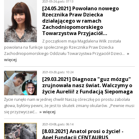
2021-05-24, godz. 07:13
[24.05.2021] Powołano nowego
Rzecznika Praw Dziecka
działającego w ramach
Zachodniopomorskiego
Towarzystwa Przyjaciół…
Z początkiem maja Magdalena Wilk została
powołana na funkcje społecznego Rzecznika Praw Dziecka
Zachodniopomorskiego Oddziału Towarzystwa Przyjaciół Dzieci…
»
więcej
2021-03-29, godz. 10:24
[29.03.2021] Diagnoza "guz mózgu"
zrujnowała nasz świat. Walczymy o
życie Aurelii! z Fundacją Siepomaga
Życie runęło nam w jednej chwili! Naszą córeczkę po prostu zabolała
głowa, byliśmy pewni, że jest to skutek zmiany okularów. „Pewnie musi
się przyzwyczaić…
» więcej
2021-03-08, godz. 06:14
[8.03.2021] Anatol prosi o życie! -
Apel Fundacji CENTAURUS