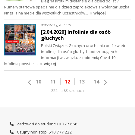
Bieg na krótkim dystansie dla dzieci do lat 7.
Numery startowe specjalnie dla dzieci zaprojektowała wolontariuszka
Kinga, a na mecie dla wszystkich uczestników…
» więcej
2020-04-02, godz. 16:22
[2.04.2020] Infolinia dla osób
głuchych
Polski Związek Głuchych uruchamia od 1 kwietnia
infolinię dla osób głuchych potrzebujących
informacji w związku z epidemią Covid-19.
Infolinia powstała…
» więcej
10
11
12
13
14
822 na 83 stronach
Zadzwoń do studia: 510 777 666
Czujny non stop: 510 777 222