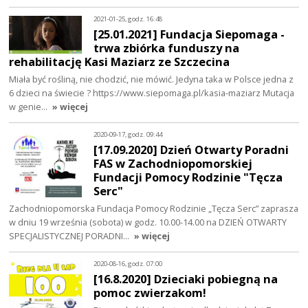
2021-01-25, godz. 16:48
[25.01.2021] Fundacja Siepomaga -
trwa zbiórka funduszy na
rehabilitację Kasi Maziarz ze Szczecina
Miała być rośliną, nie chodzić, nie mówić. Jedyna taka w Polsce jedna z
6 dzieci na świecie ? https://www.siepomaga.pl/kasia-maziarz Mutacja
w genie…
» więcej
2020-09-17, godz. 09:44
[17.09.2020] Dzień Otwarty Poradni
FAS w Zachodniopomorskiej
Fundacji Pomocy Rodzinie "Tęcza
Serc"
Zachodniopomorska Fundacja Pomocy Rodzinie „Tęcza Serc” zaprasza
w dniu 19 września (sobota) w godz. 10.00-14.00 na DZIEŃ OTWARTY
SPECJALISTYCZNEJ PORADNI…
» więcej
2020-08-16, godz. 07:00
[16.8.2020] Dzieciaki pobiegną na
pomoc zwierzakom!