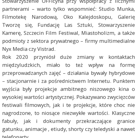
Stowarzyszenie OFFicyna przy współpracy z licznymi
partnerami – warto tylko wspomnieć: Studio Munka,
Filmotekę Narodową, Oko Kalejdoskopu, Galerię
Tworzę się, Fundację Las Sztuki, Stowarzyszenie
Kamerę, Szczecin Film Festiwal, Miastoholizm, a także
podmioty z sektora prywatnego – firmy multimedialne
Nyx Media czy Vistrad.
Rok 2020 przyniósł duże zmiany w kontaktach
międzyludzkich, miało to też wpływ na formę
przeprowadzanych zajęć – działania bywały hybrydowe
– stacjonarnie i za pośrednictwem Internetu. Punktem
wyjścia były projekcje ambitnego niszowego kina o
wysokiej wartości artystycznej. Pokazywano zwycięzców
festiwali filmowych, jak i te projekcje, które choc nie
nagrodzone, to niosące niezwykłe wartości. Klasyczne
fabuły, jak i dokumenty przekraczające granice
gatunku, animacje , etiudy, shorty czy teledyski a nawet
telefonarty.