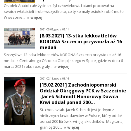
Osiołek Anatol całe życie służył człowiekowi. Latami pracował na
swoich właścicieli i robił wszystko to, co tylko mały osiołek robić może.
W sezonie…
» więcej
2021-03-08, godz. 06:11
[8.03.2021] 13-stka lekkoatletów
KORONA Szczecin przywiozła aż 16
medali
Szczęśliwa 13-stka lekkoatletów KORONA Szczecin przywiozła aż 16
medali z Centralnego Ośrodka Olimpijskiego w Spale, gdzie w dniu 6
marca 2021 roku rozegrały…
» więcej
2021-02-15, godz. 08:16
[15.02.2021] Zachodniopomorski
Oddział Okręgowy PCK w Szczecinie
-Jacek Schmidt Honorowy Dawca
Krwi oddał ponad 200…
St. chor. sztab. Jacek Schmidt jest jednym z
nielicznych krwiodawców w Polsce, który oddał
ponad 200 litrów krwi i jej składników. Magiczną
granicę 200…
» więcej