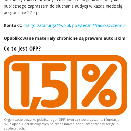
publicznego zapraszam do słuchania audycji w każdą niedzielę
po godzinie 22-ej.
Kontakt:
malgorzata.furga@wp.pl
,
pozyteczni@radio.szczecin.pl
Opublikowane materiały chronione są prawem autorskim.
Co to jest OPP?
Organizacje pożytku publicznego (OPP) tworzą stowarzyszenia i fundacje
skupiające ludzi działających na rzecz innych osób, zwierząt czy też grup
społecznych.