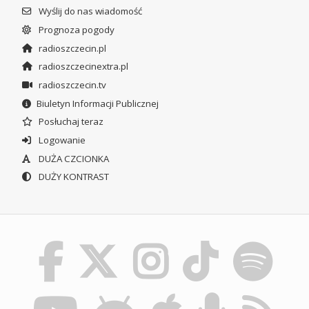
Wyślij do nas wiadomość
Prognoza pogody
radioszczecin.pl
radioszczecinextra.pl
radioszczecin.tv
Biuletyn Informacji Publicznej
Posłuchaj teraz
Logowanie
DUŻA CZCIONKA
DUŻY KONTRAST