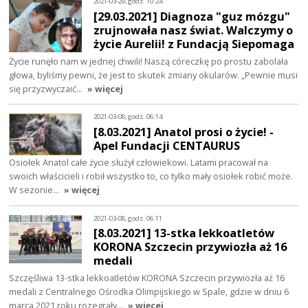
2021-03-29, godz. 10:24
[29.03.2021] Diagnoza "guz mózgu"
zrujnowała nasz świat. Walczymy o
życie Aurelii! z Fundacją Siepomaga
Życie runęło nam w jednej chwili! Naszą córeczkę po prostu zabolała
głowa, byliśmy pewni, że jest to skutek zmiany okularów. „Pewnie musi
się przyzwyczaić…
» więcej
2021-03-08, godz. 06:14
[8.03.2021] Anatol prosi o życie! -
Apel Fundacji CENTAURUS
Osiołek Anatol całe życie służył człowiekowi. Latami pracował na
swoich właścicieli i robił wszystko to, co tylko mały osiołek robić może.
W sezonie…
» więcej
2021-03-08, godz. 06:11
[8.03.2021] 13-stka lekkoatletów
KORONA Szczecin przywiozła aż 16
medali
Szczęśliwa 13-stka lekkoatletów KORONA Szczecin przywiozła aż 16
medali z Centralnego Ośrodka Olimpijskiego w Spale, gdzie w dniu 6
marca 2021 roku rozegrały…
» więcej