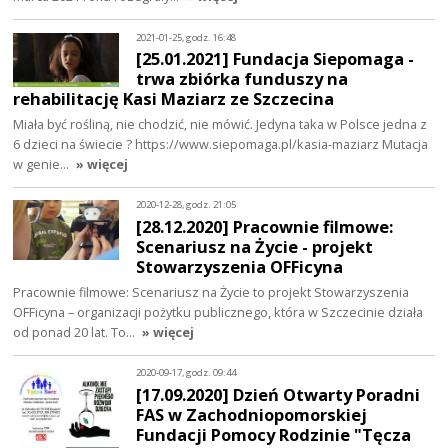
2021-01-25, godz. 16:48
[25.01.2021] Fundacja Siepomaga -
trwa zbiórka funduszy na
rehabilitację Kasi Maziarz ze Szczecina
Miała być rośliną, nie chodzić, nie mówić. Jedyna taka w Polsce jedna z
6 dzieci na świecie ? https://www.siepomaga.pl/kasia-maziarz Mutacja
w genie…
» więcej
2020-12-28, godz. 21:05
[28.12.2020] Pracownie filmowe:
Scenariusz na Życie - projekt
Stowarzyszenia OFFicyna
Pracownie filmowe: Scenariusz na Życie to projekt Stowarzyszenia
OFFicyna – organizacji pożytku publicznego, która w Szczecinie działa
od ponad 20 lat. To…
» więcej
2020-09-17, godz. 09:44
[17.09.2020] Dzień Otwarty Poradni
FAS w Zachodniopomorskiej
Fundacji Pomocy Rodzinie "Tęcza