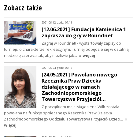
Zobacz także
2021-06-12, godz. 07:11
[12.06.2021] Fundacja Kamienica 1
zaprasza do gry w Roundnet
Zagraj w roundnet! - wystartowały zapisy do
turnieju o charakterze rekreacyjnym. Turniej odbędzie się w ostatnią
niedzielę czerwca tak, aby możliwie jak…
» więcej
2021-05-24, godz. 07:13
[24.05.2021] Powołano nowego
Rzecznika Praw Dziecka
działającego w ramach
Zachodniopomorskiego
Towarzystwa Przyjaciół…
Z początkiem maja Magdalena Wilk została
powołana na funkcje społecznego Rzecznika Praw Dziecka
Zachodniopomorskiego Oddziału Towarzystwa Przyjaciół Dzieci…
»
więcej