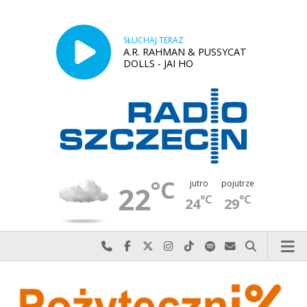
SŁUCHAJ TERAZ
A.R. RAHMAN & PUSSYCAT
DOLLS - JAI HO
°C
jutro
pojutrze
22
°C
°C
24
29
Najlepiej po prostu do nas zadzwoń
Odwiedź nas na Facebook-u
Odwiedź nas na X
Odwiedź nas na Instagram-ie
Odwiedź nas na TikTok-u
Szukaj nas na Spotify
Wyślij do nas w
Szukaj