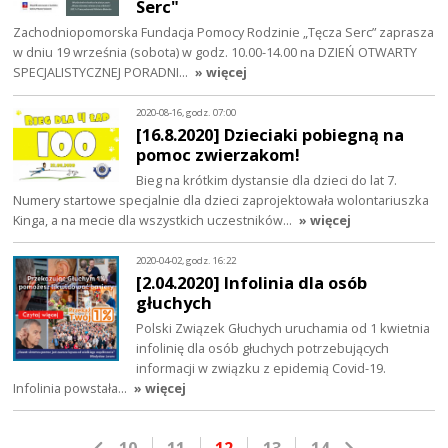
Serc"
Zachodniopomorska Fundacja Pomocy Rodzinie „Tęcza Serc” zaprasza
w dniu 19 września (sobota) w godz. 10.00-14.00 na DZIEŃ OTWARTY
SPECJALISTYCZNEJ PORADNI…
» więcej
2020-08-16, godz. 07:00
[16.8.2020] Dzieciaki pobiegną na
pomoc zwierzakom!
Bieg na krótkim dystansie dla dzieci do lat 7.
Numery startowe specjalnie dla dzieci zaprojektowała wolontariuszka
Kinga, a na mecie dla wszystkich uczestników…
» więcej
2020-04-02, godz. 16:22
[2.04.2020] Infolinia dla osób
głuchych
Polski Związek Głuchych uruchamia od 1 kwietnia
infolinię dla osób głuchych potrzebujących
informacji w związku z epidemią Covid-19.
Infolinia powstała…
» więcej
10
11
12
13
14