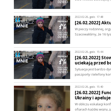
2022-02-26, godz. 17:48
[26.02.2022] Akt
W pieczy rodzinnej, org
Szacowaliśmy, że 16 ty
2022-02-26, godz. 15:44
[26.02.2022] Stow
uciekają przed 
Sytuacja jest bardzo d
paszporty i telefony k
2022-02-26, godz. 15:40
[26.02.2022] Fun
Ukrainy i apeluj
W obliczu eskalacji ko
ofiarach każdej wojny, 