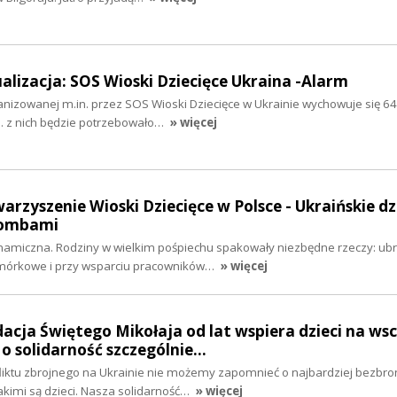
ualizacja: SOS Wioski Dziecięce Ukraina -Alarm
anizowanej m.in. przez SOS Wioski Dziecięce w Ukrainie wychowuje się 64 t
s. z nich będzie potrzebowało…
» więcej
arzyszenie Wioski Dziecięce w Polsce - Ukraińskie dz
bombami
ynamiczna. Rodziny w wielkim pośpiechu spakowały niezbędne rzeczy: ubr
omórkowe i przy wsparciu pracowników…
» więcej
dacja Świętego Mikołaja od lat wspiera dzieci na ws
e o solidarność szczególnie…
nfliktu zbrojnego na Ukrainie nie możemy zapomnieć o najbardziej bezbr
jakimi są dzieci. Nasza solidarność…
» więcej