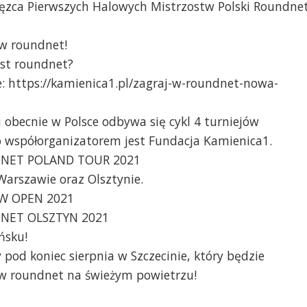
ięzca Pierwszych Halowych Mistrzostw Polski Roundne
 w roundnet!
est roundnet?
e: https://kamienica1.pl/zagraj-w-roundnet-nowa-
 obecnie w Polsce odbywa się cykl 4 turniejów
spółorganizatorem jest Fundacja Kamienica1.
NDNET POLAND TOUR 2021
Warszawie oraz Olsztynie.
AW OPEN 2021
NDNET OLSZTYN 2021
ńsku!
pod koniec sierpnia w Szczecinie, który będzie
i w roundnet na świeżym powietrzu!