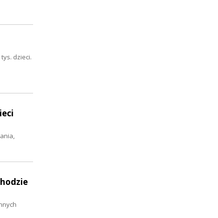
ys. dzieci.
ieci
ania,
chodzie
onnych