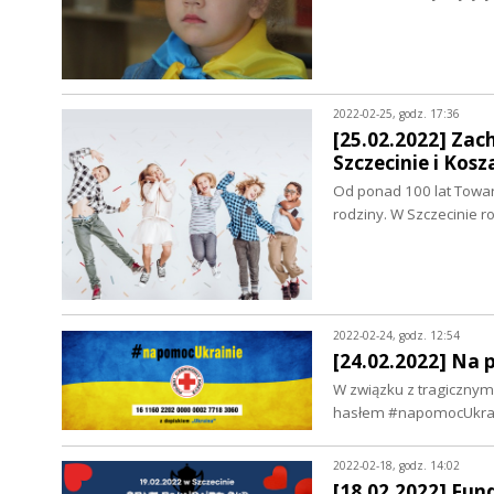
2022-02-25, godz. 17:36
[25.02.2022] Zac
Szczecinie i Kosz
Od ponad 100 lat Towarzy
rodziny. W Szczecinie 
2022-02-24, godz. 12:54
[24.02.2022] Na 
W związku z tragicznym
hasłem #napomocUkrain
2022-02-18, godz. 14:02
[18.02.2022] Fun