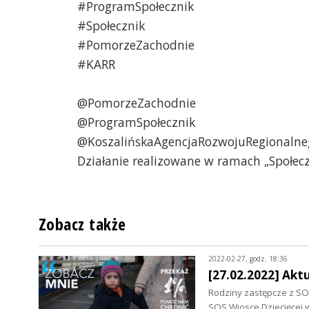
#ProgramSpołecznik
#Społecznik
#PomorzeZachodnie
#KARR
@PomorzeZachodnie
@ProgramSpołecznik
@KoszalińskaAgencjaRozwojuRegionalne
Działanie realizowane w ramach „Społec
Zobacz także
2022-02-27, godz. 18:36
[27.02.2022] Akt
Rodziny zastępcze z SOS
SOS Wiosce Dziecięcej w