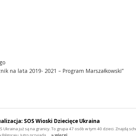
go
znik na lata 2019- 2021 – Program Marszałkowski”
ualizacja: SOS Wioski Dziecięce Ukraina
 Ukraina już są na granicy. To grupa 47 osób w tym 40 dzieci. Znajdą sch
 Biłgoraju. Jutro przyjadą…
» więcej