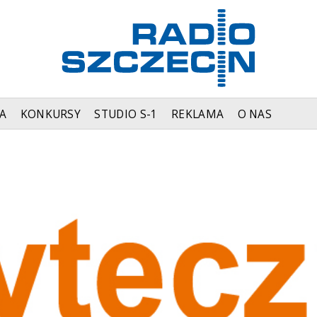
A
KONKURSY
STUDIO S-1
REKLAMA
O NAS