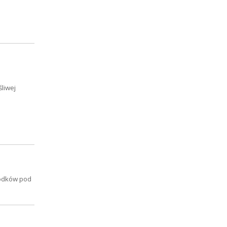
śliwej
rodków pod