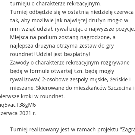
turnieju o charakterze rekreacyjnym.
Turniej odbędzie się w ostatnią niedzielę czerwca
tak, aby możliwie jak najwięcej drużyn mogło w
nim wziąć udział, rywalizując o najwyższe pozycje.
Miejsca na podium zostaną nagrodzone, a
najlepsza drużyna otrzyma zestaw do gry
roundnet! Udział jest bezpłatny!
Zawody o charakterze rekreacyjnym rozgrywane
ndacja Kamienica 1 - Zagraj w Roundnet na
Gramy - Fundacja Kami
będą w formule otwartej tzn. będą mogły
snych Błoniach
rywalizować 2-osobowe zespoły męskie, żeńskie i
mieszane. Skierowane do mieszkańców Szczecina i
pierwsze kroki w roundnet.
rrhq5vacT38gM6
czerwca 2021 r.
Turniej realizowany jest w ramach projektu "Zagr