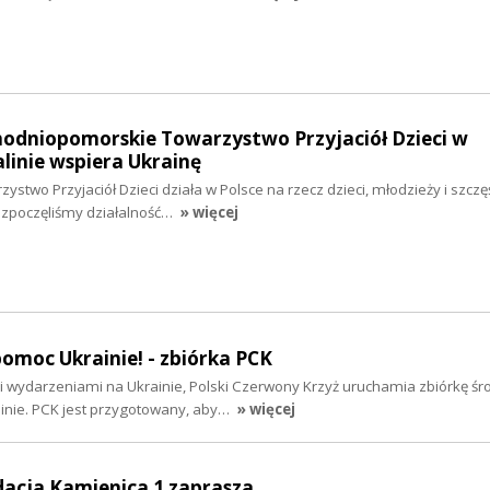
hodniopomorskie Towarzystwo Przyjaciół Dzieci w
alinie wspiera Ukrainę
stwo Przyjaciół Dzieci działa w Polsce na rzecz dzieci, młodzieży i szczę
rozpoczęliśmy działalność…
» więcej
pomoc Ukrainie! - zbiórka PCK
i wydarzeniami na Ukrainie, Polski Czerwony Krzyż uruchamia zbiórkę ś
ie. PCK jest przygotowany, aby…
» więcej
dacja Kamienica 1 zaprasza