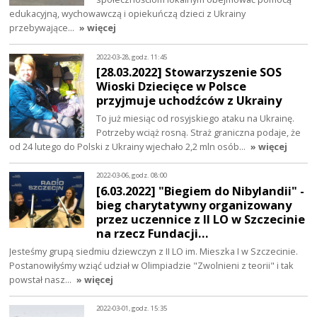
edukacyjną, wychowawczą i opiekuńczą dzieci z Ukrainy
przebywające…
» więcej
2022-03-28, godz. 11:45
[28.03.2022] Stowarzyszenie SOS
Wioski Dziecięce w Polsce
przyjmuje uchodźców z Ukrainy
To już miesiąc od rosyjskiego ataku na Ukrainę.
Potrzeby wciąż rosną. Straż graniczna podaje, że
od 24 lutego do Polski z Ukrainy wjechało 2,2 mln osób…
» więcej
2022-03-06, godz. 08:00
[6.03.2022] "Biegiem do Nibylandii" -
bieg charytatywny organizowany
przez uczennice z II LO w Szczecinie
na rzecz Fundacji…
Jesteśmy grupą siedmiu dziewczyn z II LO im. Mieszka I w Szczecinie.
Postanowiłyśmy wziąć udział w Olimpiadzie "Zwolnieni z teorii" i tak
powstał nasz…
» więcej
2022-03-01, godz. 15:35