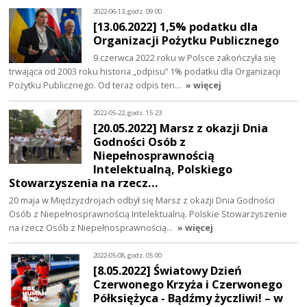
2022-06-13, godz. 09:00
[13.06.2022] 1,5% podatku dla
Organizacji Pożytku Publicznego
9 czerwca 2022 roku w Polsce zakończyła się
trwająca od 2003 roku historia „odpisu” 1% podatku dla Organizacji
Pożytku Publicznego. Od teraz odpis ten…
» więcej
2022-05-22, godz. 15:23
[20.05.2022] Marsz z okazji Dnia
Godności Osób z
Niepełnosprawnością
Intelektualną, Polskiego
Stowarzyszenia na rzecz…
20 maja w Międzyzdrojach odbył się Marsz z okazji Dnia Godności
Osób z Niepełnosprawnością Intelektualną. Polskie Stowarzyszenie
na rzecz Osób z Niepełnosprawnością…
» więcej
2022-05-08, godz. 05:00
[8.05.2022] Światowy Dzień
Czerwonego Krzyża i Czerwonego
Półksiężyca - Bądźmy życzliwi! – w