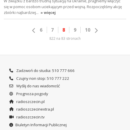
W związku z bardzo trudną sytuacją na Ukrainie, pragniemy włączyć
się w pomoc osobom uciekającym przed wojną. Rozpoczęliśmy akcję
zbiórki najbardziej…
» więcej
6
7
8
9
10
822 na 83 stronach
Zadzwoń do studia: 510 777 666
Czujny non stop: 510 777 222
Wyślij do nas wiadomość
Prognoza pogody
radioszczecin.pl
radioszczecinextra.pl
radioszczecin.tv
Biuletyn Informacji Publicznej