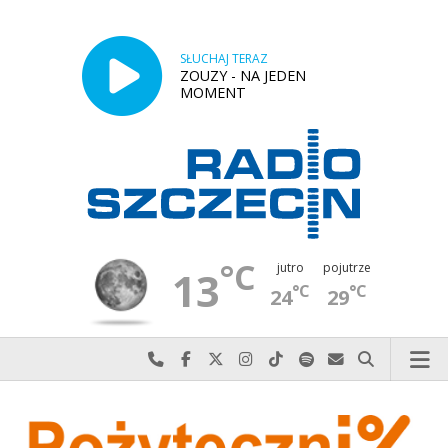
SŁUCHAJ TERAZ
ZOUZY - NA JEDEN
MOMENT
°C
jutro
pojutrze
13
°C
°C
24
29
Najlepiej po prostu do nas zadzwoń
Odwiedź nas na Facebook-u
Odwiedź nas na X
Odwiedź nas na Instagram-ie
Odwiedź nas na TikTok-u
Szukaj nas na Spotify
Wyślij do nas w
Szukaj