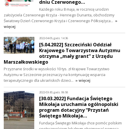
dniu Czerwonego…
Każdego roku 8 maja, w rocznicę urodzin
założyciela Czerwonego Krzyża - Henriego Dunanta, obchodzimy
Światowy Dzień Czerwonego Krzyża i Czerwonego Półksiężyca…
»
więcej
2022-04-05, godz. 14:36
[5.04.2022] Szczeciński Oddział
Krajowego Towarzystwa Autyzmu
otrzyma „mały grant” z Urzędu
Marszałkowskiego
Przyznane środki w wysokości 10 tys. zł Krajowe Towarzystwo
Autyzmu w Szczecinie przeznaczy na kontynuację wsparcia
terapeutycznego dla ukraińskich dzieci…
» więcej
2022-03-30, godz. 06:58
[30.03.2022] Fundacja Świętego
Mikołaja uruchamia ogólnopolski
program dotacyjny “Przystań
Świętego Mikołaja…
Fundacja Świętego Mikołaja chce pomóc polskim
społecznościom lokalnym obejmować pomocą