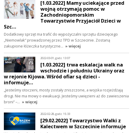
[1.03.2022] Mamy uciekające przed
wojną otrzymają pomoc w
Zachodniopomorskim
Towarzystwie Przyjaciół Dzieci w
Szc…
Dodatkowy sprzęt ma trafić do wypożyczalni sprzętu dziecięcego
„Niemowlak” prowadzonej przez TPD w Szczecinie. Zostaną
zakupione łóżeczka turystyczne…
» więcej
2022-03-01, godz. 13:07
[1.03.2022] trwa eskalacja walk na
wschodzie i południu Ukrainy oraz
w rejonie Kijowa. Wśród ofiar są dzieci -
informuje…
„Jesteśmy otoczeni, mosty zostały zniszczone, a wojska rozjeżdżają
drogi. Nie ma mowy o ewakuacji. Jesteśmy uwięzieni aż do zawieszenia
broni” –…
» więcej
2022-02-28, godz. 15:33
[29.02.2022] Towarzystwo Walki z
Kalectwem w Szczecinie informuje