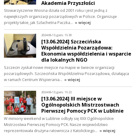
Akademia Przyszłości
Stowarzyszenie Wiosna działa od 2001 roku i jest jedną z
największych organizacji pozarządowych w Polsce. Organizuje
projekty takie, jak Szlachetna Paczka…
» więcej
2024-06-13, godz. 15:30
[13.06.2024] Szczecińska
Współdzielnia Pozarządowa:
Ekonomia współdzielenia i wsparcie
dla lokalnych NGO
Szczecin zyskał nowe miejsce na mapie w świecie organizacji
pozarządowych. Szczecińska Współdzielnia Pozarządowa, działająca
w ramach Centrum Wspierania…
» więcej
2024-06-13, godz. 15:22
[13.06.2024] III miejsce w
Ogólnopolskich Mistrzostwach
Pierwszej Pomocy PCK w Lublinie
W miniony weekend w Lublinie odbyły się XXX Ogólnopolskie
Mistrzostwa Pierwszej Pomocy PCK. Nasze województwo
reprezentowała drużyna ratownicza z Katolickiego…
» więcej