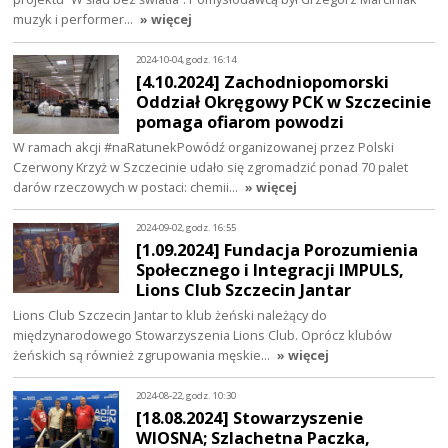
muzyk i performer…
» więcej
2024-10-04, godz. 16:14
[4.10.2024] Zachodniopomorski
Oddział Okręgowy PCK w Szczecinie
pomaga ofiarom powodzi
W ramach akcji #naRatunekPowódź organizowanej przez Polski
Czerwony Krzyż w Szczecinie udało się zgromadzić ponad 70 palet
darów rzeczowych w postaci: chemii…
» więcej
2024-09-02, godz. 16:55
[1.09.2024] Fundacja Porozumienia
Społecznego i Integracji IMPULS,
Lions Club Szczecin Jantar
Lions Club Szczecin Jantar to klub żeński należący do
międzynarodowego Stowarzyszenia Lions Club. Oprócz klubów
żeńskich są również zgrupowania męskie…
» więcej
2024-08-22, godz. 10:30
[18.08.2024] Stowarzyszenie
WIOSNA; Szlachetna Paczka,