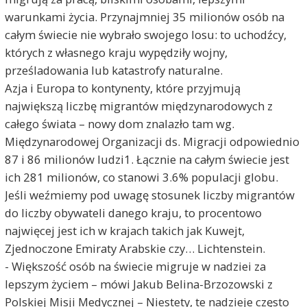
warunkami życia. Przynajmniej 35 milionów osób na
całym świecie nie wybrało swojego losu: to uchodźcy,
których z własnego kraju wypędziły wojny,
prześladowania lub katastrofy naturalne.
Azja i Europa to kontynenty, które przyjmują
największą liczbę migrantów międzynarodowych z
całego świata – nowy dom znalazło tam wg.
Międzynarodowej Organizacji ds. Migracji odpowiednio
87 i 86 milionów ludzi1. Łącznie na całym świecie jest
ich 281 milionów, co stanowi 3.6% populacji globu.
Jeśli weźmiemy pod uwagę stosunek liczby migrantów
do liczby obywateli danego kraju, to procentowo
najwięcej jest ich w krajach takich jak Kuwejt,
Zjednoczone Emiraty Arabskie czy… Lichtenstein.
- Większość osób na świecie migruje w nadziei za
lepszym życiem – mówi Jakub Belina-Brzozowski z
Polskiej Misji Medycznej – Niestety, te nadzieje często