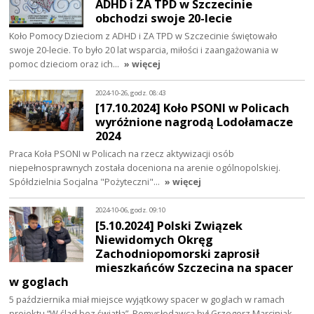
ADHD i ZA TPD w Szczecinie
obchodzi swoje 20-lecie
Koło Pomocy Dzieciom z ADHD i ZA TPD w Szczecinie świętowało
swoje 20-lecie. To było 20 lat wsparcia, miłości i zaangażowania w
pomoc dzieciom oraz ich…
» więcej
2024-10-26, godz. 08:43
[17.10.2024] Koło PSONI w Policach
wyróżnione nagrodą Lodołamacze
2024
Praca Koła PSONI w Policach na rzecz aktywizacji osób
niepełnosprawnych została doceniona na arenie ogólnopolskiej.
Spółdzielnia Socjalna "Pożyteczni"…
» więcej
2024-10-06, godz. 09:10
[5.10.2024] Polski Związek
Niewidomych Okręg
Zachodniopomorski zaprosił
mieszkańców Szczecina na spacer
w goglach
5 października miał miejsce wyjątkowy spacer w goglach w ramach
projektu “W ślad bez światła”. Pomysłodawcą był Grzegorz Marciniak