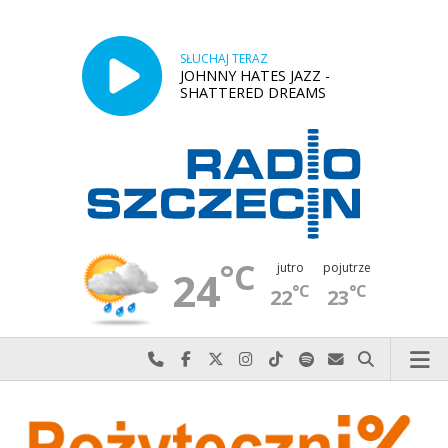
SŁUCHAJ TERAZ
JOHNNY HATES JAZZ -
SHATTERED DREAMS
°C
jutro
pojutrze
24
°C
°C
22
23
Najlepiej po prostu do nas zadzwoń
Odwiedź nas na Facebook-u
Odwiedź nas na X
Odwiedź nas na Instagram-ie
Odwiedź nas na TikTok-u
Szukaj nas na Spotify
Wyślij do nas w
Szukaj