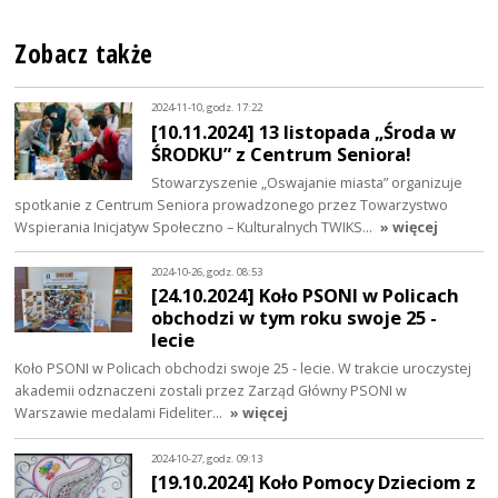
Zobacz także
2024-11-10, godz. 17:22
[10.11.2024] 13 listopada „Środa w
ŚRODKU” z Centrum Seniora!
Stowarzyszenie „Oswajanie miasta” organizuje
spotkanie z Centrum Seniora prowadzonego przez Towarzystwo
Wspierania Inicjatyw Społeczno – Kulturalnych TWIKS…
» więcej
2024-10-26, godz. 08:53
[24.10.2024] Koło PSONI w Policach
obchodzi w tym roku swoje 25 -
lecie
Koło PSONI w Policach obchodzi swoje 25 - lecie. W trakcie uroczystej
akademii odznaczeni zostali przez Zarząd Główny PSONI w
Warszawie medalami Fideliter…
» więcej
2024-10-27, godz. 09:13
[19.10.2024] Koło Pomocy Dzieciom z