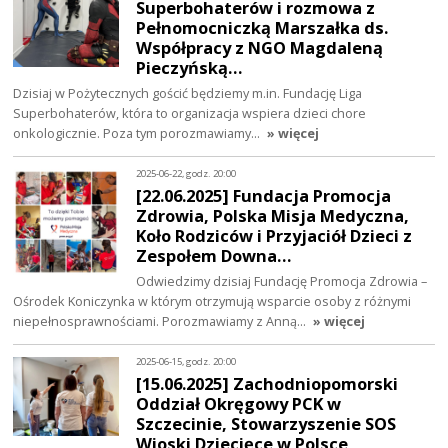
Superbohaterów i rozmowa z
Pełnomocniczką Marszałka ds.
Współpracy z NGO Magdaleną
Pieczyńską…
Dzisiaj w Pożytecznych gościć będziemy m.in. Fundację Liga
Superbohaterów, która to organizacja wspiera dzieci chore
onkologicznie. Poza tym porozmawiamy…
» więcej
2025-06-22, godz. 20:00
[22.06.2025] Fundacja Promocja
Zdrowia, Polska Misja Medyczna,
Koło Rodziców i Przyjaciół Dzieci z
Zespołem Downa…
Odwiedzimy dzisiaj Fundację Promocja Zdrowia –
Ośrodek Koniczynka w którym otrzymują wsparcie osoby z różnymi
niepełnosprawnościami. Porozmawiamy z Anną…
» więcej
2025-06-15, godz. 20:00
[15.06.2025] Zachodniopomorski
Oddział Okręgowy PCK w
Szczecinie, Stowarzyszenie SOS
Wioski Dziecięce w Polsce,