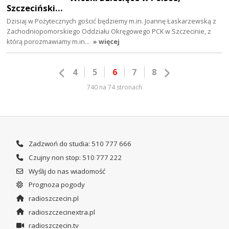
Szczeciński…
Dzisiaj w Pożytecznych gościć będziemy m.in. Joannę Łaskarzewską z
Zachodniopomorskiego Oddziału Okręgowego PCK w Szczecinie, z
którą porozmawiamy m.in…
» więcej
4
5
6
7
8
740 na 74 stronach
Zadzwoń do studia: 510 777 666
Czujny non stop: 510 777 222
Wyślij do nas wiadomość
Prognoza pogody
radioszczecin.pl
radioszczecinextra.pl
radioszczecin.tv