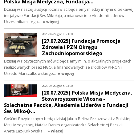
Polska Misja Medyczna, Fundacja…
Dzisiaj w naszej audycji rozmawiać będziemy między innymi o ciekawej
inicjatywie Fundacji Św. Mikołaja, a mianowicie o Akademii Liderów.
Uczestnikami tego…
» więcej
2025-07-27, godz. 23:00
[27.07.2025] Fundacja Promocja
Zdrowia i PZN Okręgu
Zachodniopomorskiego
Dzisiaj w Pożytecznych mówić będziemy m.in. o aktualnych projektach
realizowanych przez NGO, a finansowanych ze środków PFRON i
Urzędu Marszałkowskiego…
» więcej
2025-07-20, godz. 23:00
[20.07.2025] Polska Misja Medyczna,
Stowarzyszenie Wiosna -
Szlachetna Paczka, Akademia Liderów z Fundacji
Św. Miko�…
Gośćmi Pożytecznych będą dzisiaj Jakub Belina Brzozowski z Polskiej
Misji Medycznej, Natalia Daniło organizatorka Szlachetnej Paczki i
Aneta Łaz-Jurkowska…
» więcej