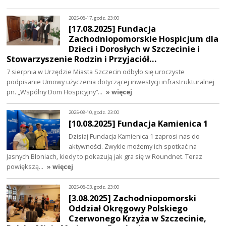
2025-08-17, godz. 23:00
[17.08.2025] Fundacja
Zachodniopomorskie Hospicjum dla
Dzieci i Dorosłych w Szczecinie i
Stowarzyszenie Rodzin i Przyjaciół…
7 sierpnia w Urzędzie Miasta Szczecin odbyło się uroczyste
podpisanie Umowy użyczenia dotyczącej inwestycji infrastrukturalnej
pn. „Wspólny Dom Hospicyjny”…
» więcej
2025-08-10, godz. 23:00
[10.08.2025] Fundacja Kamienica 1
Dzisiaj Fundacja Kamienica 1 zaprosi nas do
aktywności. Zwykle możemy ich spotkać na
Jasnych Błoniach, kiedy to pokazują jak gra się w Roundnet. Teraz
powiększą…
» więcej
2025-08-03, godz. 23:00
[3.08.2025] Zachodniopomorski
Oddział Okręgowy Polskiego
Czerwonego Krzyża w Szczecinie,