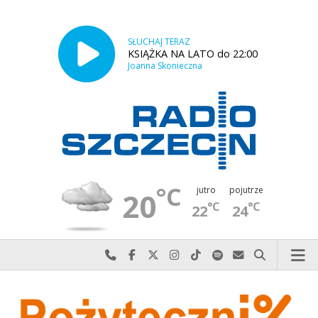
SŁUCHAJ TERAZ
KSIĄŻKA NA LATO do 22:00
Joanna Skonieczna
°C
jutro
pojutrze
20
°C
°C
22
24
Najlepiej po prostu do nas zadzwoń
Odwiedź nas na Facebook-u
Odwiedź nas na X
Odwiedź nas na Instagram-ie
Odwiedź nas na TikTok-u
Szukaj nas na Spotify
Wyślij do nas w
Szukaj