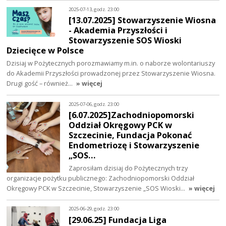
2025-07-13, godz. 23:00
[13.07.2025] Stowarzyszenie Wiosna
- Akademia Przyszłości i
Stowarzyszenie SOS Wioski
Dziecięce w Polsce
Dzisiaj w Pożytecznych porozmawiamy m.in. o naborze wolontariuszy
do Akademii Przyszłości prowadzonej przez Stowarzyszenie Wiosna.
Drugi gość – również…
» więcej
2025-07-06, godz. 23:00
[6.07.2025]Zachodniopomorski
Oddział Okręgowy PCK w
Szczecinie, Fundacja Pokonać
Endometriozę i Stowarzyszenie
„SOS…
Zaprosiłam dzisiaj do Pożytecznych trzy
organizacje pożytku publicznego: Zachodniopomorski Oddział
Okręgowy PCK w Szczecinie, Stowarzyszenie „SOS Wioski…
» więcej
2025-06-29, godz. 23:00
[29.06.25] Fundacja Liga