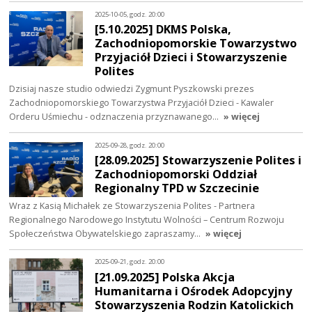
2025-10-05, godz. 20:00
[5.10.2025] DKMS Polska,
Zachodniopomorskie Towarzystwo
Przyjaciół Dzieci i Stowarzyszenie
Polites
Dzisiaj nasze studio odwiedzi Zygmunt Pyszkowski prezes
Zachodniopomorskiego Towarzystwa Przyjaciół Dzieci - Kawaler
Orderu Uśmiechu - odznaczenia przyznawanego…
» więcej
2025-09-28, godz. 20:00
[28.09.2025] Stowarzyszenie Polites i
Zachodniopomorski Oddział
Regionalny TPD w Szczecinie
Wraz z Kasią Michałek ze Stowarzyszenia Polites - Partnera
Regionalnego Narodowego Instytutu Wolności – Centrum Rozwoju
Społeczeństwa Obywatelskiego zapraszamy…
» więcej
2025-09-21, godz. 20:00
[21.09.2025] Polska Akcja
Humanitarna i Ośrodek Adopcyjny
Stowarzyszenia Rodzin Katolickich