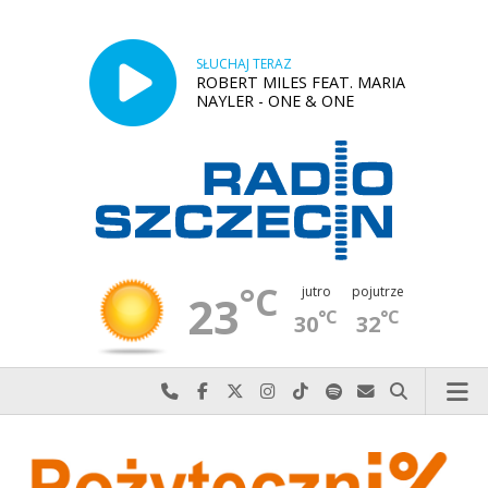
SŁUCHAJ TERAZ
ROBERT MILES FEAT. MARIA
NAYLER - ONE & ONE
°C
jutro
pojutrze
23
°C
°C
30
32
Najlepiej po prostu do nas zadzwoń
Odwiedź nas na Facebook-u
Odwiedź nas na X
Odwiedź nas na Instagram-ie
Odwiedź nas na TikTok-u
Szukaj nas na Spotify
Wyślij do nas w
Szukaj