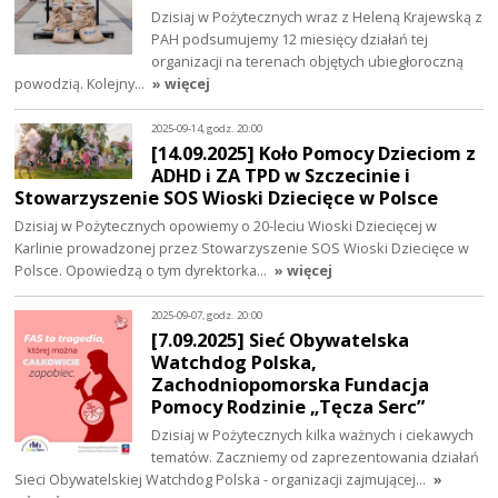
Dzisiaj w Pożytecznych wraz z Heleną Krajewską z
PAH podsumujemy 12 miesięcy działań tej
organizacji na terenach objętych ubiegłoroczną
powodzią. Kolejny…
» więcej
2025-09-14, godz. 20:00
[14.09.2025] Koło Pomocy Dzieciom z
ADHD i ZA TPD w Szczecinie i
Stowarzyszenie SOS Wioski Dziecięce w Polsce
Dzisiaj w Pożytecznych opowiemy o 20-leciu Wioski Dziecięcej w
Karlinie prowadzonej przez Stowarzyszenie SOS Wioski Dziecięce w
Polsce. Opowiedzą o tym dyrektorka…
» więcej
2025-09-07, godz. 20:00
[7.09.2025] Sieć Obywatelska
Watchdog Polska,
Zachodniopomorska Fundacja
Pomocy Rodzinie „Tęcza Serc”
Dzisiaj w Pożytecznych kilka ważnych i ciekawych
tematów. Zaczniemy od zaprezentowania działań
Sieci Obywatelskiej Watchdog Polska - organizacji zajmującej…
»