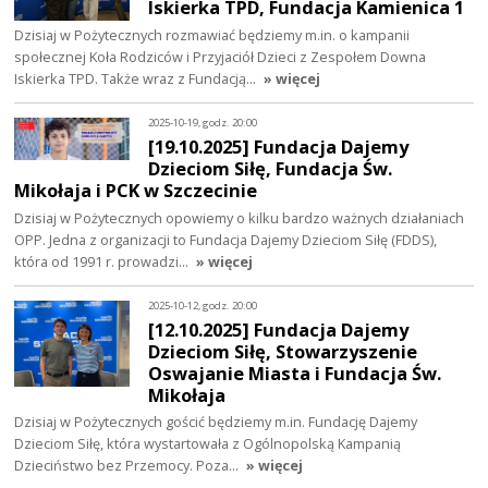
Iskierka TPD, Fundacja Kamienica 1
Dzisiaj w Pożytecznych rozmawiać będziemy m.in. o kampanii
społecznej Koła Rodziców i Przyjaciół Dzieci z Zespołem Downa
Iskierka TPD. Także wraz z Fundacją…
» więcej
2025-10-19, godz. 20:00
[19.10.2025] Fundacja Dajemy
Dzieciom Siłę, Fundacja Św.
Mikołaja i PCK w Szczecinie
Dzisiaj w Pożytecznych opowiemy o kilku bardzo ważnych działaniach
OPP. Jedna z organizacji to Fundacja Dajemy Dzieciom Siłę (FDDS),
która od 1991 r. prowadzi…
» więcej
2025-10-12, godz. 20:00
[12.10.2025] Fundacja Dajemy
Dzieciom Siłę, Stowarzyszenie
Oswajanie Miasta i Fundacja Św.
Mikołaja
Dzisiaj w Pożytecznych gościć będziemy m.in. Fundację Dajemy
Dzieciom Siłę, która wystartowała z Ogólnopolską Kampanią
Dzieciństwo bez Przemocy. Poza…
» więcej