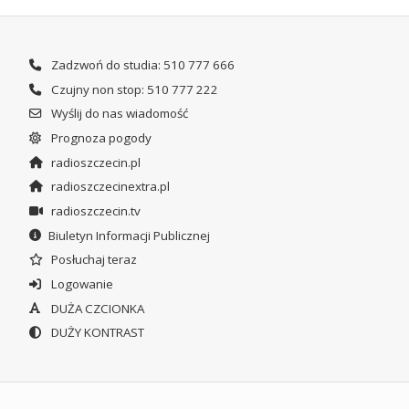
Zadzwoń do studia: 510 777 666
Czujny non stop: 510 777 222
Wyślij do nas wiadomość
Prognoza pogody
radioszczecin.pl
radioszczecinextra.pl
radioszczecin.tv
Biuletyn Informacji Publicznej
Posłuchaj teraz
Logowanie
DUŻA CZCIONKA
DUŻY KONTRAST