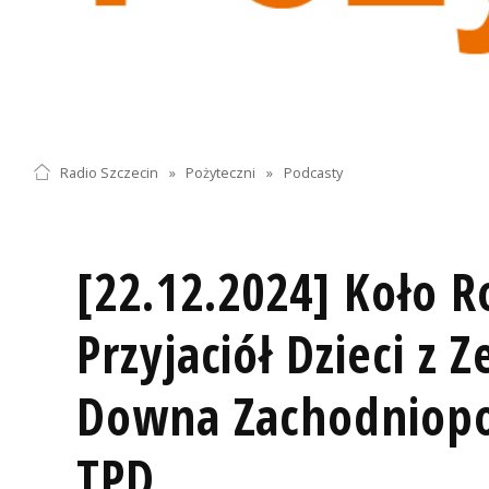
Radio Szczecin
»
Pożyteczni
»
Podcasty
[22.12.2024] Koło R
Przyjaciół Dzieci z 
Downa Zachodniop
TPD