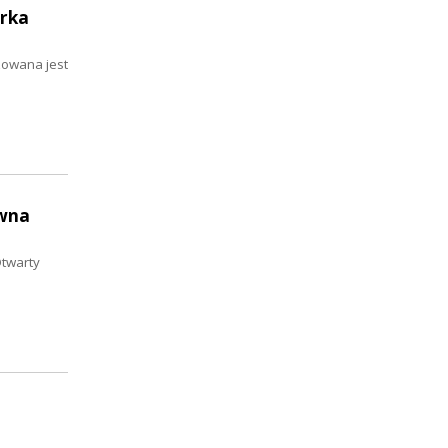
erka
zowana jest
owna
Otwarty