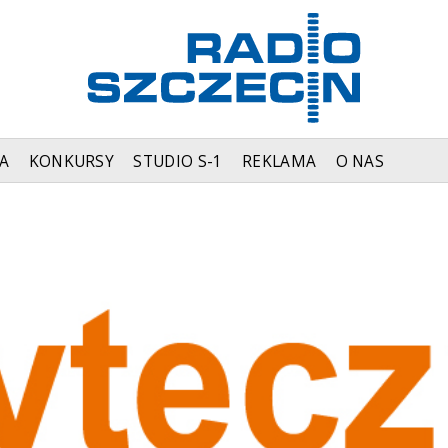
A
KONKURSY
STUDIO S-1
REKLAMA
O NAS