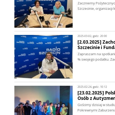
Zaczniemy Pożytecznyc
Szczecinie, organizacji 
2025-03-02, godz. 20:00
[2.03.2025] Zach
Szczecinie i Fun
Zapraszam na spotkanie
% swojego podatku. Za
2025-02-24, godz. 10:12
[23.02.2025] Po
Osób z Autyzmem
Gościmy dzisiaj w stud
Pokrewnymi Zaburzeni