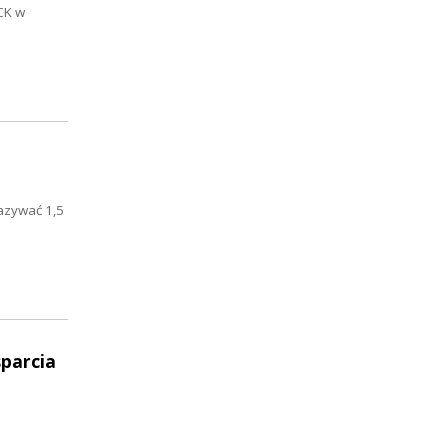
CK w
azywać 1,5
sparcia