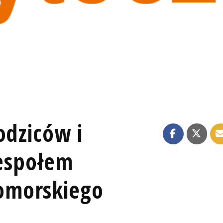
odziców i
Zespołem
omorskiego