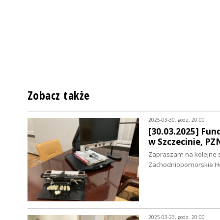
Zobacz także
2025-03-30, godz. 20:00
[30.03.2025] Fun
w Szczecinie, P
Zapraszam na kolejne sp
Zachodniopomorskie Hos
2025-03-23, godz. 20:00