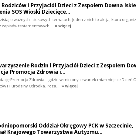
o Rodziców i Przyjaciół Dzieci z Zespołem Downa Iski
enia SOS Wioski Dziecięce…
iaj o ważnych i ciekawych tematach. Jeden z nich to akcja, która organi
yczy zapisów testamentowych…
» więcej
warzyszenie Rodzin i Przyjaciół Dzieci z Zespołem D
acja Promocja Zdrowia i…
dację Promocja Zdrowia – gdzie w miniony czwartek miał miejsce Dzień 
tów i II urodziny Ośrodka. Poza…
» więcej
odniopomorski Oddział Okręgowy PCK w Szczecinie,
ział Krajowego Towarzystwa Autyzmu…