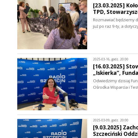
[23.03.2025] Koł
TPD, Stowarzysz
Rozmawiać będziemy dzis
już po raz 9-ty, a dot
2025-03-16, godz. 20:00
[16.03.2025] Sto
„Iskierka”, Fund
Odwiedzimy dzisiaj Fun
Ośrodka Wsparcia i Tes
2025-03-09, godz. 20:00
[9.03.2025] Zach
Szczeciński Odd