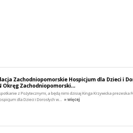
dacja Zachodniopomorskie Hospicjum dla Dzieci i Do
ZN Okręg Zachodniopomorski…
otkanie z Pożytecznymi, a będą nimi dzisiaj Kinga Krzywicka prezeska F
picjum dla Dzieci i Dorosłych w…
» więcej