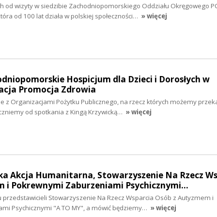
h od wizyty w siedzibie Zachodniopomorskiego Oddziału Okręgowego P
która od 100 lat działa w polskiej społeczności…
» więcej
odniopomorskie Hospicjum dla Dzieci i Dorosłych w
dacja Promocja Zdrowia
 z Organizacjami Pożytku Publicznego, na rzecz których możemy przek
czniemy od spotkania z Kingą Krzywicką…
» więcej
lska Akcja Humanitarna, Stowarzyszenie Na Rzecz W
 i Pokrewnymi Zaburzeniami Psychicznymi…
iu przedstawicieli Stowarzyszenie Na Rzecz Wsparcia Osób z Autyzmem i
ami Psychicznymi "A TO MY", a mówić będziemy…
» więcej