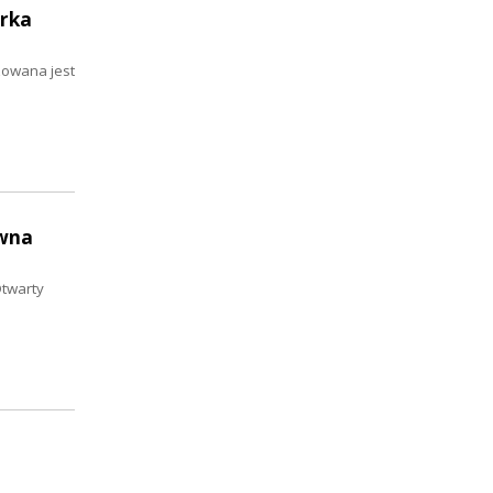
erka
zowana jest
owna
Otwarty