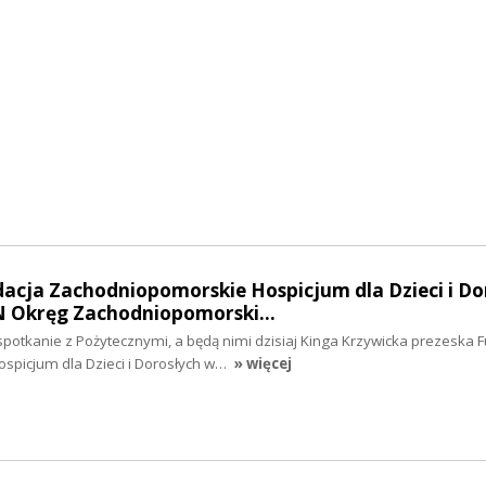
dacja Zachodniopomorskie Hospicjum dla Dzieci i Do
ZN Okręg Zachodniopomorski…
otkanie z Pożytecznymi, a będą nimi dzisiaj Kinga Krzywicka prezeska F
picjum dla Dzieci i Dorosłych w…
» więcej