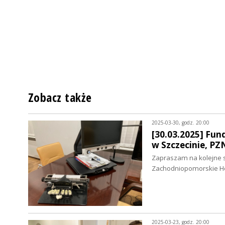
Zobacz także
2025-03-30, godz. 20:00
[30.03.2025] Fun
w Szczecinie, P
Zapraszam na kolejne sp
Zachodniopomorskie Hos
2025-03-23, godz. 20:00