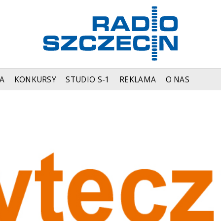
A
KONKURSY
STUDIO S-1
REKLAMA
O NAS