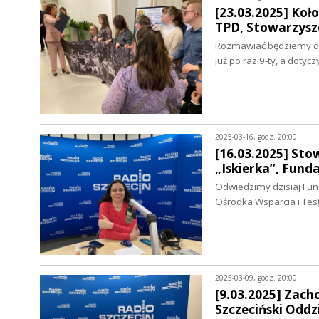
[23.03.2025] Koł
TPD, Stowarzysz
Rozmawiać będziemy dzis
już po raz 9-ty, a dot
2025-03-16, godz. 20:00
[16.03.2025] Sto
„Iskierka”, Fund
Odwiedzimy dzisiaj Fun
Ośrodka Wsparcia i Tes
2025-03-09, godz. 20:00
[9.03.2025] Zach
Szczeciński Odd