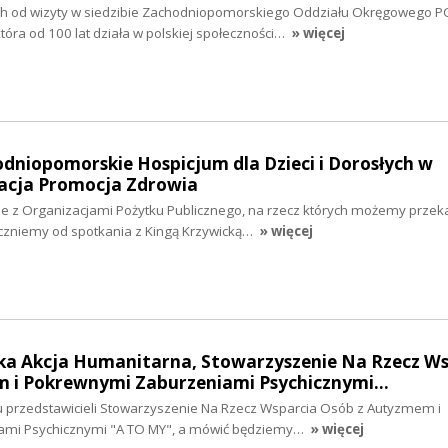
h od wizyty w siedzibie Zachodniopomorskiego Oddziału Okręgowego P
która od 100 lat działa w polskiej społeczności…
» więcej
odniopomorskie Hospicjum dla Dzieci i Dorosłych w
dacja Promocja Zdrowia
 z Organizacjami Pożytku Publicznego, na rzecz których możemy przek
czniemy od spotkania z Kingą Krzywicką…
» więcej
lska Akcja Humanitarna, Stowarzyszenie Na Rzecz W
 i Pokrewnymi Zaburzeniami Psychicznymi…
iu przedstawicieli Stowarzyszenie Na Rzecz Wsparcia Osób z Autyzmem i
ami Psychicznymi "A TO MY", a mówić będziemy…
» więcej