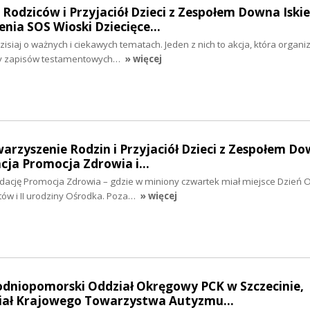
o Rodziców i Przyjaciół Dzieci z Zespołem Downa Iski
enia SOS Wioski Dziecięce…
iaj o ważnych i ciekawych tematach. Jeden z nich to akcja, która organi
yczy zapisów testamentowych…
» więcej
warzyszenie Rodzin i Przyjaciół Dzieci z Zespołem D
acja Promocja Zdrowia i…
dację Promocja Zdrowia – gdzie w miniony czwartek miał miejsce Dzień 
tów i II urodziny Ośrodka. Poza…
» więcej
odniopomorski Oddział Okręgowy PCK w Szczecinie,
ział Krajowego Towarzystwa Autyzmu…