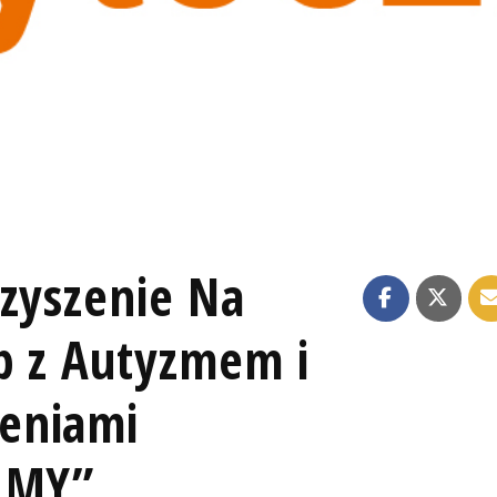
rzyszenie Na
b z Autyzmem i
eniami
O MY”