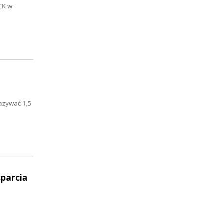
CK w
azywać 1,5
sparcia