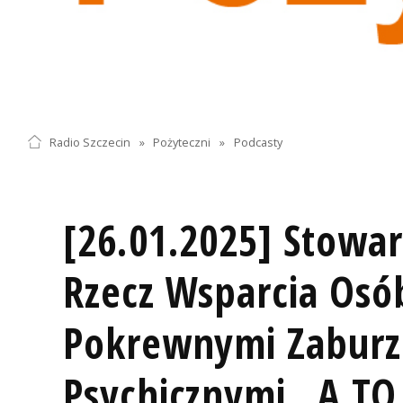
Radio Szczecin
»
Pożyteczni
»
Podcasty
[26.01.2025] Stowa
Rzecz Wsparcia Osó
Pokrewnymi Zaburz
Psychicznymi „A T