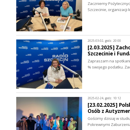
Zaczniemy Pożytecznyc
Szczecinie, organizacji 
2025-03-02, godz. 20:00
[2.03.2025] Zach
Szczecinie i Fun
Zapraszam na spotkanie
% swojego podatku. Za
2025-02-24, godz. 10:12
[23.02.2025] Po
Osób z Autyzmem
Gościmy dzisiaj w stud
Pokrewnymi Zaburzeni