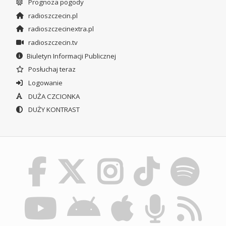
Prognoza pogody
radioszczecin.pl
radioszczecinextra.pl
radioszczecin.tv
Biuletyn Informacji Publicznej
Posłuchaj teraz
Logowanie
DUŻA CZCIONKA
DUŻY KONTRAST