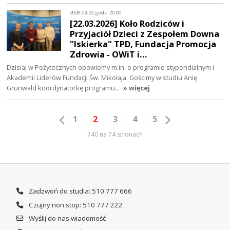
2026-03-22, godz. 20:00
[22.03.2026] Koło Rodziców i
Przyjaciół Dzieci z Zespołem Downa
"Iskierka" TPD, Fundacja Promocja
Zdrowia - OWiT i…
Dzisiaj w Pożytecznych opowiemy m.in. o programie stypendialnym i
Akademii Liderów Fundacji Św. Mikołaja. Gościmy w studiu Anię
Grunwald koordynatorkę programu…
» więcej
1
2
3
4
5
740 na 74 stronach
Zadzwoń do studia: 510 777 666
Czujny non stop: 510 777 222
Wyślij do nas wiadomość