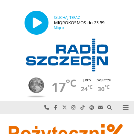
SŁUCHAJ TERAZ
MIQROKOSMOS do 23:59
Miqro
°C
jutro
pojutrze
17
°C
°C
24
30
Najlepiej po prostu do nas zadzwoń
Odwiedź nas na Facebook-u
Odwiedź nas na X
Odwiedź nas na Instagram-ie
Odwiedź nas na TikTok-u
Szukaj nas na Spotify
Wyślij do nas w
Szukaj