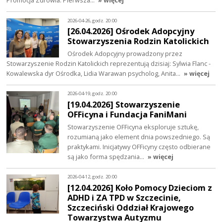
Promocja Zdrowia. Pierwsza…
» więcej
2026-04-26, godz. 20:00
[26.04.2026] Ośrodek Adopcyjny
Stowarzyszenia Rodzin Katolickich
Ośrodek Adopcyjny prowadzony przez
Stowarzyszenie Rodzin Katolickich reprezentują dzisiaj: Sylwia Flanc -
Kowalewska dyr Ośrodka, Lidia Warawan psycholog, Anita…
» więcej
2026-04-19, godz. 20:00
[19.04.2026] Stowarzyszenie
OFFicyna i Fundacja FaniMani
Stowarzyszenie OFFicyna eksploruje sztukę,
rozumianą jako element dnia powszedniego. Są
praktykami. Inicjatywy OFFicyny często odbierane
są jako forma spędzania…
» więcej
2026-04-12, godz. 20:00
[12.04.2026] Koło Pomocy Dzieciom z
ADHD i ZA TPD w Szczecinie,
Szczeciński Oddział Krajowego
Towarzystwa Autyzmu