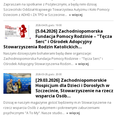
Zapraszam na spotkanie z Pożytecznymi, a będą nimi dzisiaj
Szczeciński Oddział Krajowego Towarzystwa Autyzmu i Koło Pomocy
Dzieciom z ADHD i ZA TPD w Szczecinie…
» więcej
2026-04-05, godz. 19:00
[5.04.2026] Zachodniopomorska
Fundacja Pomocy Rodzinie – "Tęcza
Serc" i Ośrodek Adopcyjny
Stowarzyszenia Rodzin Katolickich…
Naszymi dzisiejszymi bohaterami będą dwie organizacje:
Zachodniopomorska Fundacja Pomocy Rodzinie – "Tęcza Serc" i
Ośrodek Adopcyjny Stowarzyszenia Rodzin…
» więcej
2026-03-29, godz. 20:00
[29.03.2026] Zachodniopomorskie
Hospicjum dla Dzieci i Dorosłych w
Szczecinie, Stowarzyszenie na rzecz
wsparcia Osób…
Dzisiaj w naszym magazynie gościć będziemy m.in Stowarzyszenie na
rzecz wsparcia Osób z autyzmem i pokrewnymi zaburzeniami
psychicznymi "A To My". Nasze studio…
» więcej