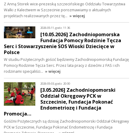
Z Anną Storek wice-prezeską szczecińskiego Oddziału Towarzystwa
Walki z Kalectwem w Szczecinie porozmawiamy o aktualnych
projektach realizowanych przez tę…
» więcej
2026-05-11, godz. 11:36
[10.05.2026] Zachodniopomorska
Fundacja Pomocy Rodzinie Tęcza
Serc i Stowarzyszenie SOS Wioski Dziecięce w
Polsce
W studiu Pożytecznych gościć będziemy Zachodniopomorską Fundację
Pomocy Rodzinie Tęcza Serc. Przez lata pracy z dziećmi z FAS i ich
rodzinami specjaliści…
» więcej
2026-05-03, godz. 20:00
[3.05.2026] Zachodniopomorski
Oddział Okręgowy PCK w
Szczecinie, Fundacja Pokonać
Endometriozę i Fundacja
Promocja…
Gośćmi Pożytecznych są dzisiaj Zachodniopomorski Oddział Okręgowy
PCK w Szczecinie, Fundacja Pokonać Endometriozę i Fundacja