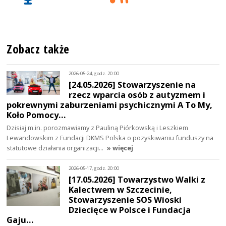
Zobacz także
2026-05-24, godz. 20:00
[24.05.2026] Stowarzyszenie na
rzecz wparcia osób z autyzmem i
pokrewnymi zaburzeniami psychicznymi A To My,
Koło Pomocy…
Dzisiaj m.in. porozmawiamy z Pauliną Piórkowską i Leszkiem
Lewandowskim z Fundacji DKMS Polska o pozyskiwaniu funduszy na
statutowe działania organizacji…
» więcej
2026-05-17, godz. 20:00
[17.05.2026] Towarzystwo Walki z
Kalectwem w Szczecinie,
Stowarzyszenie SOS Wioski
Dziecięce w Polsce i Fundacja
Gaju…