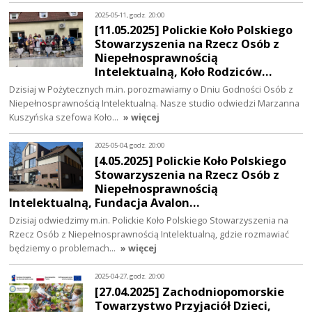
2025-05-11, godz. 20:00
[11.05.2025] Polickie Koło Polskiego
Stowarzyszenia na Rzecz Osób z
Niepełnosprawnością
Intelektualną, Koło Rodziców…
Dzisiaj w Pożytecznych m.in. porozmawiamy o Dniu Godności Osób z
Niepełnosprawnością Intelektualną. Nasze studio odwiedzi Marzanna
Kuszyńska szefowa Koło…
» więcej
2025-05-04, godz. 20:00
[4.05.2025] Polickie Koło Polskiego
Stowarzyszenia na Rzecz Osób z
Niepełnosprawnością
Intelektualną, Fundacja Avalon…
Dzisiaj odwiedzimy m.in. Polickie Koło Polskiego Stowarzyszenia na
Rzecz Osób z Niepełnosprawnością Intelektualną, gdzie rozmawiać
będziemy o problemach…
» więcej
2025-04-27, godz. 20:00
[27.04.2025] Zachodniopomorskie
Towarzystwo Przyjaciół Dzieci,