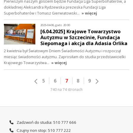
Pierwszym naszym gościem będzie Fundacja Liga Superbohaterów, a
dokładniej Aleksandra Rydzewska prezeska Fundacji Liga
Superbohaterów i Tomasz Gierwiatowski…
» więcej
2025-04-06, godz. 20:00
[6.04.2025] Krajowe Towarzystwo
Autyzmu w Szczecinie, Fundacja
Siepomaga i akcja dla Adasia Orlika
2 kwietnia był Światowym Dniem Świadomości Autyzmu i rozpoczął
miesiąc świadomości autyzmu. Zaprosiłam do studia przedstawicielki
Krajowego Towarzystwa…
» więcej
5
6
7
8
9
740 na 74 stronach
Zadzwoń do studia: 510 777 666
Czujny non stop: 510 777 222