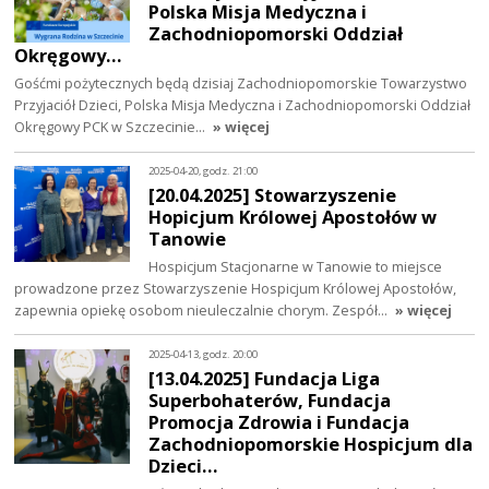
Polska Misja Medyczna i
Zachodniopomorski Oddział
Okręgowy…
Gośćmi pożytecznych będą dzisiaj Zachodniopomorskie Towarzystwo
Przyjaciół Dzieci, Polska Misja Medyczna i Zachodniopomorski Oddział
Okręgowy PCK w Szczecinie…
» więcej
2025-04-20, godz. 21:00
[20.04.2025] Stowarzyszenie
Hopicjum Królowej Apostołów w
Tanowie
Hospicjum Stacjonarne w Tanowie to miejsce
prowadzone przez Stowarzyszenie Hospicjum Królowej Apostołów,
zapewnia opiekę osobom nieuleczalnie chorym. Zespół…
» więcej
2025-04-13, godz. 20:00
[13.04.2025] Fundacja Liga
Superbohaterów, Fundacja
Promocja Zdrowia i Fundacja
Zachodniopomorskie Hospicjum dla
Dzieci…