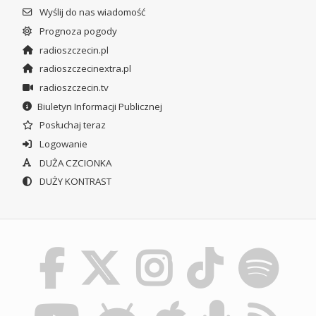
Wyślij do nas wiadomość
Prognoza pogody
radioszczecin.pl
radioszczecinextra.pl
radioszczecin.tv
Biuletyn Informacji Publicznej
Posłuchaj teraz
Logowanie
DUŻA CZCIONKA
DUŻY KONTRAST