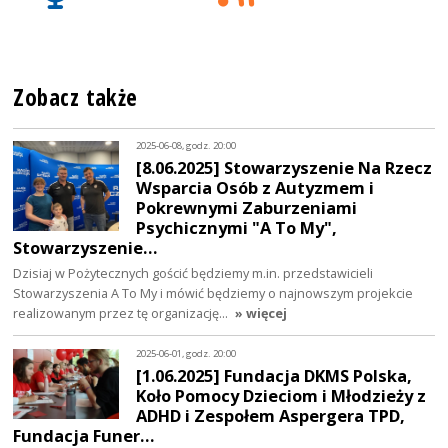
Zobacz także
2025-06-08, godz. 20:00
[8.06.2025] Stowarzyszenie Na Rzecz
Wsparcia Osób z Autyzmem i
Pokrewnymi Zaburzeniami
Psychicznymi "A To My",
Stowarzyszenie…
Dzisiaj w Pożytecznych gościć będziemy m.in. przedstawicieli
Stowarzyszenia A To My i mówić będziemy o najnowszym projekcie
realizowanym przez tę organizację…
» więcej
2025-06-01, godz. 20:00
[1.06.2025] Fundacja DKMS Polska,
Koło Pomocy Dzieciom i Młodzieży z
ADHD i Zespołem Aspergera TPD,
Fundacja Funer…