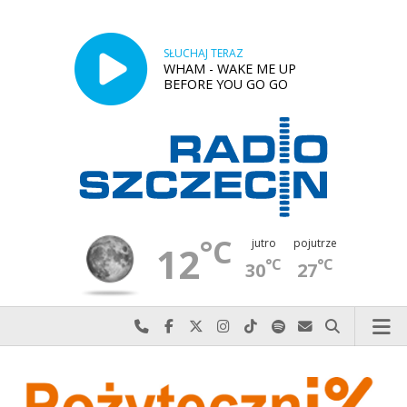
SŁUCHAJ TERAZ
WHAM - WAKE ME UP
BEFORE YOU GO GO
°C
jutro
pojutrze
12
°C
°C
30
27
Najlepiej po prostu do nas zadzwoń
Odwiedź nas na Facebook-u
Odwiedź nas na X
Odwiedź nas na Instagram-ie
Odwiedź nas na TikTok-u
Szukaj nas na Spotify
Wyślij do nas w
Szukaj