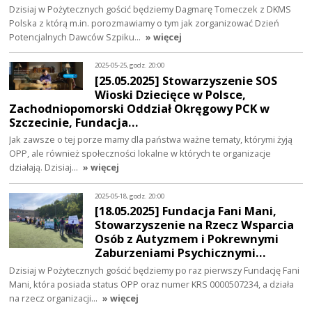
Dzisiaj w Pożytecznych gościć będziemy Dagmarę Tomeczek z DKMS
Polska z którą m.in. porozmawiamy o tym jak zorganizować Dzień
Potencjalnych Dawców Szpiku…
» więcej
2025-05-25, godz. 20:00
[25.05.2025] Stowarzyszenie SOS
Wioski Dziecięce w Polsce,
Zachodniopomorski Oddział Okręgowy PCK w
Szczecinie, Fundacja…
Jak zawsze o tej porze mamy dla państwa ważne tematy, którymi żyją
OPP, ale również społeczności lokalne w których te organizacje
działają. Dzisiaj…
» więcej
2025-05-18, godz. 20:00
[18.05.2025] Fundacja Fani Mani,
Stowarzyszenie na Rzecz Wsparcia
Osób z Autyzmem i Pokrewnymi
Zaburzeniami Psychicznymi…
Dzisiaj w Pożytecznych gościć będziemy po raz pierwszy Fundację Fani
Mani, która posiada status OPP oraz numer KRS 0000507234, a działa
na rzecz organizacji…
» więcej