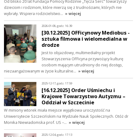
Od blisko 20 lat Fundacja Pomocy Rodzinie „Tęcza Serc" towarzyszy
dzieciom i rodzinom, które mierzą się z trudnościami, których nie
wybrały. Wspiera rodzicielstwo…
» więcej
2026-01-08, godz. 16:39
[30.12.2025] OFFicynowy Mediobus -
sztuka filmowa i wielomedialna w
drodze
Jest to objazdowy, multimedialny projekt
Stowarzyszenia OFFicyna przywożący kulturę
osobom mającym utrudniony do niej dostęp,
niezaangażowanym w życie kulturalne…
» więcej
2025-12-17, godz. 17:59
[16.12.2025] Order Uśmiechu i
Krajowe Towarzystwo Autyzmu –
Oddział w Szczecinie
W miniony wtorek miała miejsce wyjątkowa uroczystość na
Uniwersytecie Szczecińskim na Wydziale Nauk Społecznych. Otóż dr
Monika Niewiadomska prof. US –…
» więcej
2025-12-04, godz. 17:13