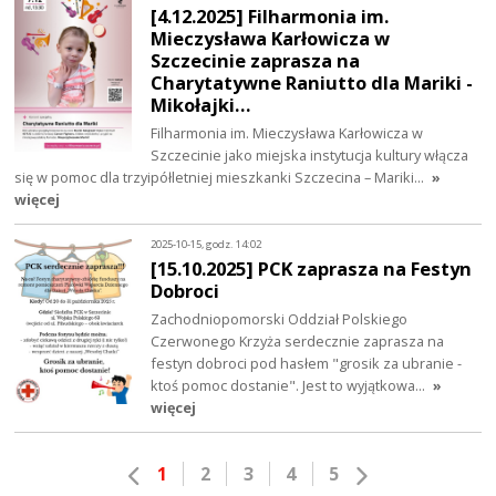
[4.12.2025] Filharmonia im.
Mieczysława Karłowicza w
Szczecinie zaprasza na
Charytatywne Raniutto dla Mariki -
Mikołajki…
Filharmonia im. Mieczysława Karłowicza w
Szczecinie jako miejska instytucja kultury włącza
się w pomoc dla trzyipółletniej mieszkanki Szczecina – Mariki…
»
więcej
2025-10-15, godz. 14:02
[15.10.2025] PCK zaprasza na Festyn
Dobroci
Zachodniopomorski Oddział Polskiego
Czerwonego Krzyża serdecznie zaprasza na
festyn dobroci pod hasłem "grosik za ubranie -
ktoś pomoc dostanie". Jest to wyjątkowa…
»
więcej
1
2
3
4
5