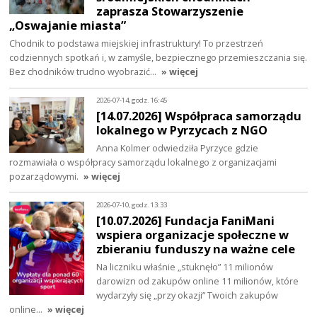
zaprasza Stowarzyszenie
„Oswajanie miasta”
Chodnik to podstawa miejskiej infrastruktury! To przestrzeń
codziennych spotkań i, w zamyśle, bezpiecznego przemieszczania się.
Bez chodników trudno wyobrazić…
» więcej
2026-07-14, godz. 16:45
[14.07.2026] Współpraca samorządu
lokalnego w Pyrzycach z NGO
Anna Kolmer odwiedziła Pyrzyce gdzie
rozmawiała o współpracy samorządu lokalnego z organizacjami
pozarządowymi.
» więcej
2026-07-10, godz. 13:33
[10.07.2026] Fundacja FaniMani
wspiera organizacje społeczne w
zbieraniu funduszy na ważne cele
Na liczniku właśnie „stuknęło” 11 milionów
darowizn od zakupów online 11 milionów, które
wydarzyły się „przy okazji” Twoich zakupów
online…
» więcej