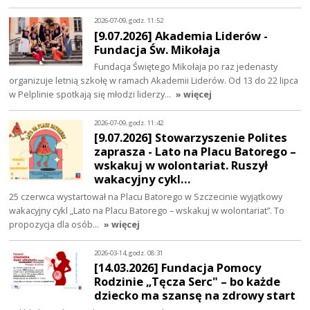
2026-07-09, godz. 11:52
[9.07.2026] Akademia Liderów -
Fundacja Św. Mikołaja
Fundacja Świętego Mikołaja po raz jedenasty
organizuje letnią szkołę w ramach Akademii Liderów. Od 13 do 22 lipca
w Pelplinie spotkają się młodzi liderzy…
» więcej
2026-07-09, godz. 11:42
[9.07.2026] Stowarzyszenie Polites
zaprasza - Lato na Placu Batorego –
wskakuj w wolontariat. Ruszył
wakacyjny cykl…
25 czerwca wystartował na Placu Batorego w Szczecinie wyjątkowy
wakacyjny cykl „Lato na Placu Batorego – wskakuj w wolontariat”. To
propozycja dla osób…
» więcej
2026-03-14, godz. 08:31
[14.03.2026] Fundacja Pomocy
Rodzinie „Tęcza Serc" – bo każde
dziecko ma szansę na zdrowy start