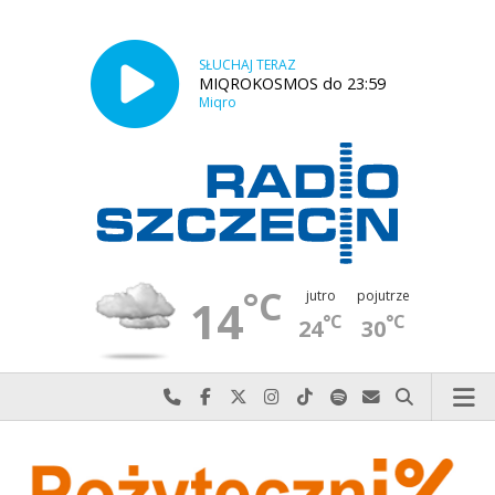
SŁUCHAJ TERAZ
MIQROKOSMOS do 23:59
Miqro
°C
jutro
pojutrze
14
°C
°C
24
30
Najlepiej po prostu do nas zadzwoń
Odwiedź nas na Facebook-u
Odwiedź nas na X
Odwiedź nas na Instagram-ie
Odwiedź nas na TikTok-u
Szukaj nas na Spotify
Wyślij do nas w
Szukaj