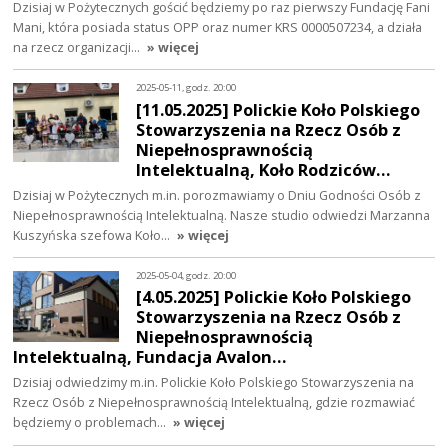
Dzisiaj w Pożytecznych gościć będziemy po raz pierwszy Fundację Fani
Mani, która posiada status OPP oraz numer KRS 0000507234, a działa
na rzecz organizacji…
» więcej
2025-05-11, godz. 20:00
[11.05.2025] Polickie Koło Polskiego
Stowarzyszenia na Rzecz Osób z
Niepełnosprawnością
Intelektualną, Koło Rodziców…
Dzisiaj w Pożytecznych m.in. porozmawiamy o Dniu Godności Osób z
Niepełnosprawnością Intelektualną. Nasze studio odwiedzi Marzanna
Kuszyńska szefowa Koło…
» więcej
2025-05-04, godz. 20:00
[4.05.2025] Polickie Koło Polskiego
Stowarzyszenia na Rzecz Osób z
Niepełnosprawnością
Intelektualną, Fundacja Avalon…
Dzisiaj odwiedzimy m.in. Polickie Koło Polskiego Stowarzyszenia na
Rzecz Osób z Niepełnosprawnością Intelektualną, gdzie rozmawiać
będziemy o problemach…
» więcej