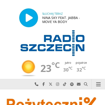
SŁUCHAJ TERAZ
NINA SKY FEAT. JABBA -
MOVE YA BODY
°C
jutro
pojutrze
23
°C
°C
30
32
Najlepiej po prostu do nas zadzwoń
Odwiedź nas na Facebook-u
Odwiedź nas na X
Odwiedź nas na Instagram-ie
Odwiedź nas na TikTok-u
Szukaj nas na Spotify
Wyślij do nas w
Szukaj