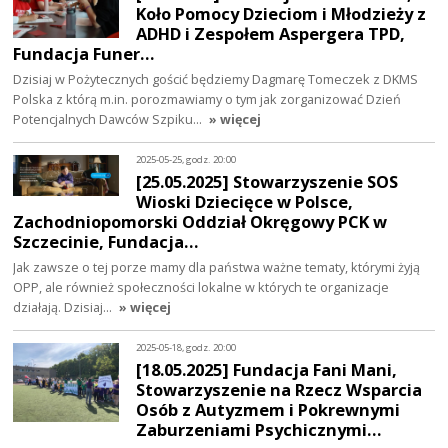
Koło Pomocy Dzieciom i Młodzieży z
ADHD i Zespołem Aspergera TPD,
Fundacja Funer…
Dzisiaj w Pożytecznych gościć będziemy Dagmarę Tomeczek z DKMS
Polska z którą m.in. porozmawiamy o tym jak zorganizować Dzień
Potencjalnych Dawców Szpiku…
» więcej
2025-05-25, godz. 20:00
[25.05.2025] Stowarzyszenie SOS
Wioski Dziecięce w Polsce,
Zachodniopomorski Oddział Okręgowy PCK w
Szczecinie, Fundacja…
Jak zawsze o tej porze mamy dla państwa ważne tematy, którymi żyją
OPP, ale również społeczności lokalne w których te organizacje
działają. Dzisiaj…
» więcej
2025-05-18, godz. 20:00
[18.05.2025] Fundacja Fani Mani,
Stowarzyszenie na Rzecz Wsparcia
Osób z Autyzmem i Pokrewnymi
Zaburzeniami Psychicznymi…