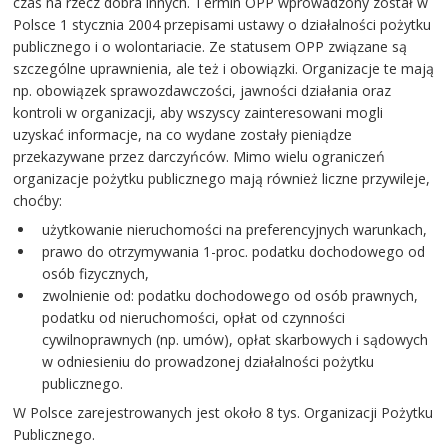
czas na rzecz dobra innych. Termin OPP wprowadzony został w
Polsce 1 stycznia 2004 przepisami ustawy o działalności pożytku
publicznego i o wolontariacie. Ze statusem OPP związane są
szczególne uprawnienia, ale też i obowiązki. Organizacje te mają
np. obowiązek sprawozdawczości, jawności działania oraz
kontroli w organizacji, aby wszyscy zainteresowani mogli
uzyskać informacje, na co wydane zostały pieniądze
przekazywane przez darczyńców. Mimo wielu ograniczeń
organizacje pożytku publicznego mają również liczne przywileje,
choćby:
użytkowanie nieruchomości na preferencyjnych warunkach,
prawo do otrzymywania 1-proc. podatku dochodowego od
osób fizycznych,
zwolnienie od: podatku dochodowego od osób prawnych,
podatku od nieruchomości, opłat od czynności
cywilnoprawnych (np. umów), opłat skarbowych i sądowych
w odniesieniu do prowadzonej działalności pożytku
publicznego.
W Polsce zarejestrowanych jest około 8 tys. Organizacji Pożytku
Publicznego.