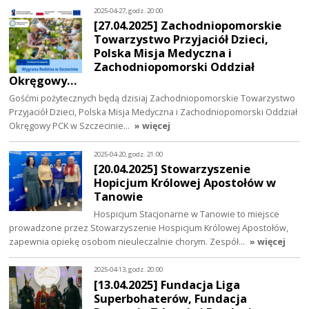
2025-04-27, godz. 20:00
[27.04.2025] Zachodniopomorskie
Towarzystwo Przyjaciół Dzieci,
Polska Misja Medyczna i
Zachodniopomorski Oddział
Okręgowy…
Gośćmi pożytecznych będą dzisiaj Zachodniopomorskie Towarzystwo
Przyjaciół Dzieci, Polska Misja Medyczna i Zachodniopomorski Oddział
Okręgowy PCK w Szczecinie…
» więcej
2025-04-20, godz. 21:00
[20.04.2025] Stowarzyszenie
Hopicjum Królowej Apostołów w
Tanowie
Hospicjum Stacjonarne w Tanowie to miejsce
prowadzone przez Stowarzyszenie Hospicjum Królowej Apostołów,
zapewnia opiekę osobom nieuleczalnie chorym. Zespół…
» więcej
2025-04-13, godz. 20:00
[13.04.2025] Fundacja Liga
Superbohaterów, Fundacja