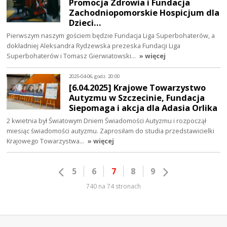
Promocja Zdrowia i Fundacja
Zachodniopomorskie Hospicjum dla
Dzieci…
Pierwszym naszym gościem będzie Fundacja Liga Superbohaterów, a
dokładniej Aleksandra Rydzewska prezeska Fundacji Liga
Superbohaterów i Tomasz Gierwiatowski…
» więcej
2025-04-06, godz. 20:00
[6.04.2025] Krajowe Towarzystwo
Autyzmu w Szczecinie, Fundacja
Siepomaga i akcja dla Adasia Orlika
2 kwietnia był Światowym Dniem Świadomości Autyzmu i rozpoczął
miesiąc świadomości autyzmu. Zaprosiłam do studia przedstawicielki
Krajowego Towarzystwa…
» więcej
5
6
7
8
9
740 na 74 stronach