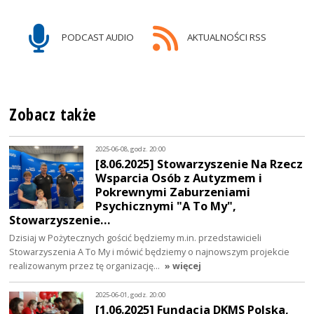
PODCAST AUDIO
AKTUALNOŚCI RSS
Zobacz także
2025-06-08, godz. 20:00
[8.06.2025] Stowarzyszenie Na Rzecz
Wsparcia Osób z Autyzmem i
Pokrewnymi Zaburzeniami
Psychicznymi "A To My",
Stowarzyszenie…
Dzisiaj w Pożytecznych gościć będziemy m.in. przedstawicieli
Stowarzyszenia A To My i mówić będziemy o najnowszym projekcie
realizowanym przez tę organizację…
» więcej
2025-06-01, godz. 20:00
[1.06.2025] Fundacja DKMS Polska,