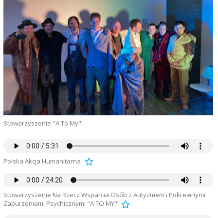
Stowarzyszenie "A To My"
Polska Akcja Humanitarna
Stowarzyszenie Na Rzecz Wsparcia Osób z Autyzmem i Pokrewnymi
Zaburzeniami Psychicznymi "A TO MY"