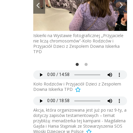
ciele nie liczą
Iskierki na Wystawie fotograficznej „Przyjaciele
Wys
 i Przyjaciół
nie liczą chromosomów”-Koło Rodziców i
ch
rka TPD -
Przyjaciół Dzieci z Zespołem Downa Iskierka
Dz
oła, autorka
TPD
Ma
a wystawy Zosia
zd
w UM Szczecin
Ma
Koło Rodziców i Przyjaciół Dzieci z Zespołem
Downa Iskierka TPD
Akcja, która organizowana jest już po raz 9-ty, a
dotyczy zapisów testamentowych – temat
przybliżą: menadżerka tej kampanii - Magdalena
Gajda i Hania Stępniak ze Stowarzyszenia SOS
Wioski Dziecięce w Polsce