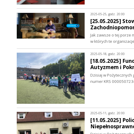
2025-05-25, godz. 20:00
[25.05.2025] Sto
Zachodniopomors
Jak zawsze o tej porze
w których te organizacje
2025-05-18, godz. 20:00
[18.05.2025] Fun
Autyzmem i Pok
Dzisiaj w Pożytecznych 
numer KRS 0000507234, 
2025-05-11, godz. 20:00
[11.05.2025] Pol
Niepełnosprawno