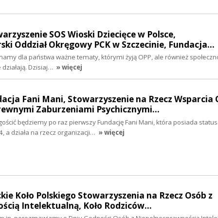
warzyszenie SOS Wioski Dziecięce w Polsce,
ki Oddział Okręgowy PCK w Szczecinie, Fundacja…
 mamy dla państwa ważne tematy, którymi żyją OPP, ale również społeczno
 działają. Dzisiaj…
» więcej
dacja Fani Mani, Stowarzyszenie na Rzecz Wsparcia 
rewnymi Zaburzeniami Psychicznymi…
gościć będziemy po raz pierwszy Fundację Fani Mani, która posiada statu
a działa na rzecz organizacji…
» więcej
ickie Koło Polskiego Stowarzyszenia na Rzecz Osób z
ścią Intelektualną, Koło Rodziców…