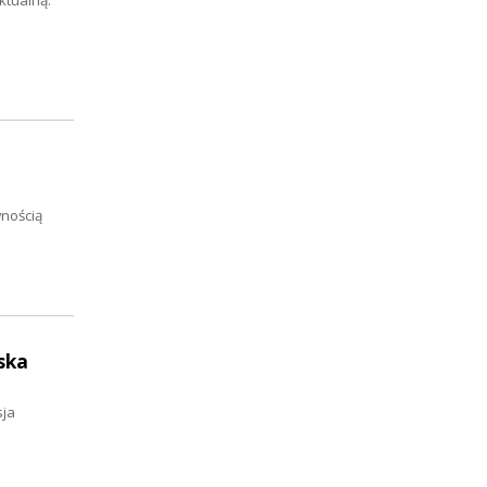
ktualną.
wnością
ska
sja