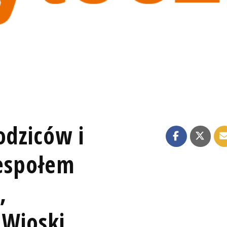
odziców i
Zespołem
,
 Wioski