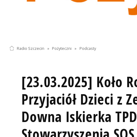
Radio Szczecin
»
Pożyteczni
»
Podcasty
[23.03.2025] Koło R
Przyjaciół Dzieci z 
Downa Iskierka TPD
Stowarzyszenia SOS