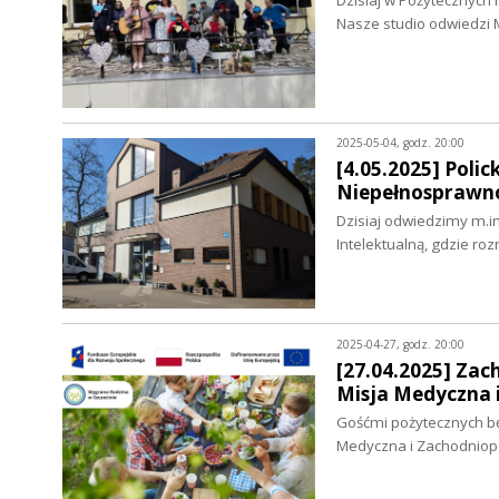
Dzisiaj w Pożytecznych
Nasze studio odwiedzi
2025-05-04, godz. 20:00
[4.05.2025] Poli
Niepełnosprawno
Dzisiaj odwiedzimy m.i
Intelektualną, gdzie 
2025-04-27, godz. 20:00
[27.04.2025] Zac
Misja Medyczna 
Gośćmi pożytecznych bę
Medyczna i Zachodniop