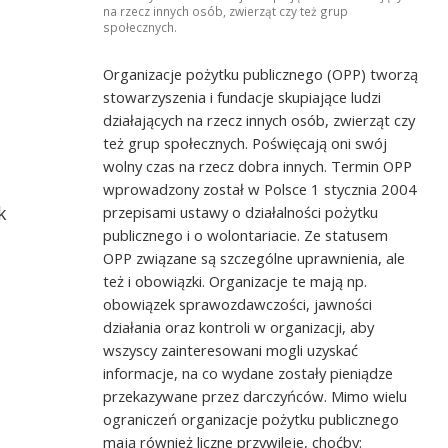
na rzecz innych osób, zwierząt czy też grup
społecznych.
Organizacje pożytku publicznego (OPP) tworzą
stowarzyszenia i fundacje skupiające ludzi
ograficznej „Przyjaciele
Wystawa Fotograficzna - „Przyjaciele nie lic
działających na rzecz innych osób, zwierząt czy
”-Koło Rodziców i
chromosomów” - Koła Rodziców i Przyjació
też grup społecznych. Poświęcają oni swój
społem Downa Iskierka
Dzieci z Zespołem Downa Iskierka TPD -
wolny czas na rzecz dobra innych. Termin OPP
Marzanna Kuszyńska szefowa Koła, autork
wprowadzony został w Polsce 1 stycznia 2004
zdjęć Monika Libera, kuratorka wystawy Zo
Marysia Wojtkowiak i Iskierki w UM Szczeci
k
przepisami ustawy o działalności pożytku
publicznego i o wolontariacie. Ze statusem
OPP związane są szczególne uprawnienia, ale
a
też i obowiązki. Organizacje te mają np.
obowiązek sprawozdawczości, jawności
działania oraz kontroli w organizacji, aby
wszyscy zainteresowani mogli uzyskać
informacje, na co wydane zostały pieniądze
przekazywane przez darczyńców. Mimo wielu
ograniczeń organizacje pożytku publicznego
mają również liczne przywileje, choćby: