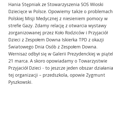
Hania Stępniak ze Stowarzyszenia SOS Wioski
Dziecięce w Polsce. Opowiemy także o problemach
Polskiej Misji Medycznej z niesieniem pomocy w
strefie Gazy. Zdamy relację z otwarcia wystawy
tawa Fotograficzna - „Przyjaciele nie liczą
Iskierki na Wystawie fot
zorganizowanej przez Koło Rodziców i Przyjaciół
romosomów” - Koła Rodziców i Przyjaciół
nie liczą chromosomów
Dzieci z Zespołem Downa Iskierka TPD z okazji
ieci z Zespołem Downa Iskierka TPD -
Przyjaciół Dzieci z Ze
rzanna Kuszyńska szefowa Koła, autorka
TPD
Światowego Dnia Osób z Zespołem Downa.
jęć Monika Libera, kuratorka wystawy Zosia
rysia Wojtkowiak i Iskierki w UM Szczecin
Wernisaż odbył się w Galerii Prezydenckiej w piąte
21 marca. A skoro opowiadamy o Towarzystwie
Przyjaciół Dzieci - to jeszcze jeden obszar działani
tej organizacji – przedszkola, opowie Zygmunt
Pyszkowski.