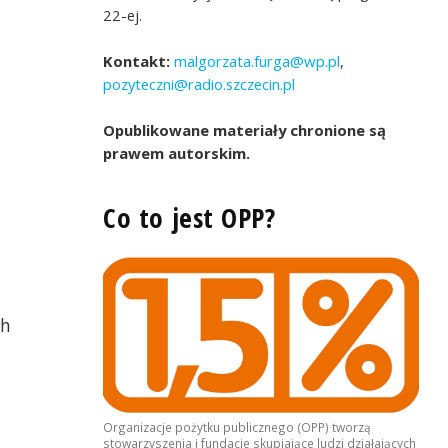
22-ej.
Kontakt:
malgorzata.furga@wp.pl
,
pozyteczni@radio.szczecin.pl
Opublikowane materiały chronione są
prawem autorskim.
Co to jest OPP?
ch
Organizacje pożytku publicznego (OPP) tworzą
stowarzyszenia i fundacje skupiające ludzi działających