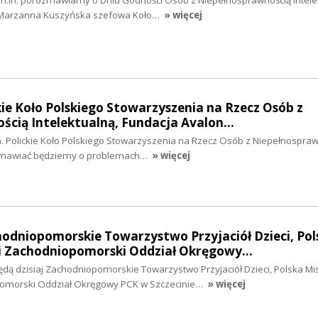
 m.in. porozmawiamy o Dniu Godności Osób z Niepełnosprawnością Intele
 Marzanna Kuszyńska szefowa Koło…
» więcej
ckie Koło Polskiego Stowarzyszenia na Rzecz Osób z
ścią Intelektualną, Fundacja Avalon…
n. Polickie Koło Polskiego Stowarzyszenia na Rzecz Osób z Niepełnospra
rozmawiać będziemy o problemach…
» więcej
hodniopomorskie Towarzystwo Przyjaciół Dzieci, Pol
i Zachodniopomorski Oddział Okręgowy…
dą dzisiaj Zachodniopomorskie Towarzystwo Przyjaciół Dzieci, Polska Mi
omorski Oddział Okręgowy PCK w Szczecinie…
» więcej