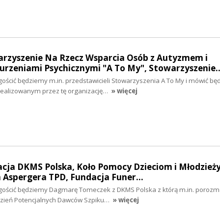
warzyszenie Na Rzecz Wsparcia Osób z Autyzmem i
rzeniami Psychicznymi "A To My", Stowarzyszenie
gościć będziemy m.in. przedstawicieli Stowarzyszenia A To My i mówić b
realizowanym przez tę organizację…
» więcej
acja DKMS Polska, Koło Pomocy Dzieciom i Młodzieży
 Aspergera TPD, Fundacja Funer…
h gościć będziemy Dagmarę Tomeczek z DKMS Polska z którą m.in. poroz
Dzień Potencjalnych Dawców Szpiku…
» więcej