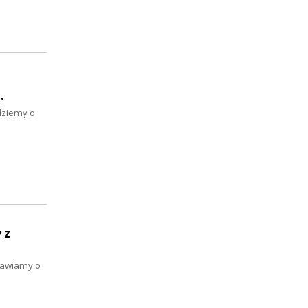
…
ędziemy o
 z
mawiamy o