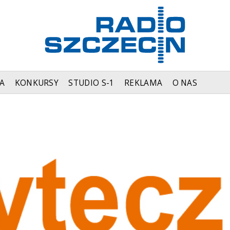
A
KONKURSY
STUDIO S-1
REKLAMA
O NAS