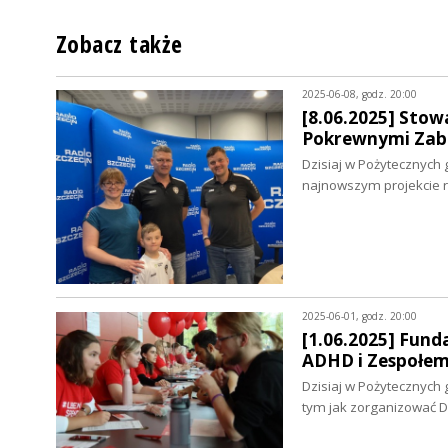
Zobacz także
2025-06-08, godz. 20:00
[8.06.2025] Sto
Pokrewnymi Zabu
Dzisiaj w Pożytecznych 
najnowszym projekcie 
2025-06-01, godz. 20:00
[1.06.2025] Fund
ADHD i Zespołem
Dzisiaj w Pożytecznyc
tym jak zorganizować 