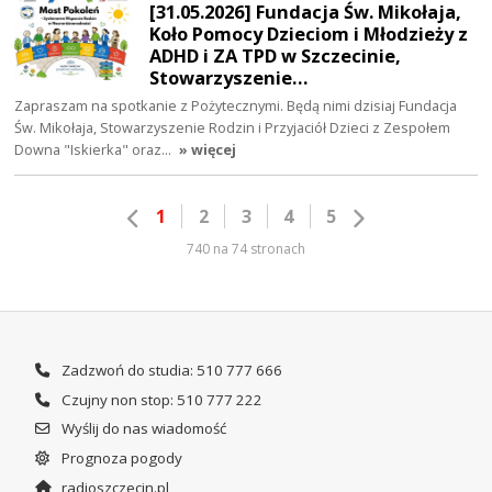
[31.05.2026] Fundacja Św. Mikołaja,
Koło Pomocy Dzieciom i Młodzieży z
ADHD i ZA TPD w Szczecinie,
Stowarzyszenie…
Zapraszam na spotkanie z Pożytecznymi. Będą nimi dzisiaj Fundacja
Św. Mikołaja, Stowarzyszenie Rodzin i Przyjaciół Dzieci z Zespołem
Downa "Iskierka" oraz…
» więcej
1
2
3
4
5
740 na 74 stronach
Zadzwoń do studia: 510 777 666
Czujny non stop: 510 777 222
Wyślij do nas wiadomość
Prognoza pogody
radioszczecin.pl