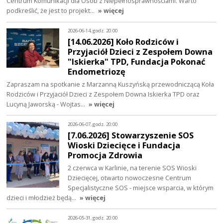
Centrum Komunikacji dla Osób z Niepełnosprawnościami. Warto
podkreślić, że jest to projekt…
» więcej
2026-06-14, godz. 20:00
[14.06.2026] Koło Rodziców i
Przyjaciół Dzieci z Zespołem Downa
"Iskierka" TPD, Fundacja Pokonać
Endometriozę
Zapraszam na spotkanie z Marzanną Kuszyńską przewodniczącą Koła
Rodziców i Przyjaciół Dzieci z Zespołem Downa Iskierka TPD oraz
Lucyną Jaworską - Wojtas…
» więcej
2026-06-07, godz. 20:00
[7.06.2026] Stowarzyszenie SOS
Wioski Dziecięce i Fundacja
Promocja Zdrowia
2 czerwca w Karlinie, na terenie SOS Wioski
Dziecięcej, otwarto nowoczesne Centrum
Specjalistyczne SOS - miejsce wsparcia, w którym
dzieci i młodzież będą…
» więcej
2026-05-31, godz. 20:00