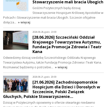
Stowarzyszenie mali bracia Ubogich
Gośćmi Pożytecznych będą dzisiaj
Stowarzyszenie Hospicjum Królowej Apostołów w
Policach i Stowarzyszenie mali bracia Ubogich. Szczecin oficjalnie
dołącza…
» więcej
2026-06-28, godz. 23:00
[28.06.2026] Szczeciński Oddział
Krajowego Towarzystwa Autyzmu,
Fundacja Promocja Zdrowia i Teatr
Kana
Odwiedzimy dzisiaj siedzibę Szczecińskiego Oddziału Krajowego
Towarzystwa Autyzmu, także Fundację Promocja Zdrowia i Teatr Kana.
Rozmawiać będziemy o potrzebie…
» więcej
2026-06-21, godz. 20:00
[21.06.2026] Zachodniopomorskie
Hospicjum dla Dzieci i Dorosłych w
Szczecinie, Polski Związek
Głuchych, Polskie Stowarzyszenie…
Dzisiaj w Pożytecznych opowiemy o ofercie otwartego niedawno