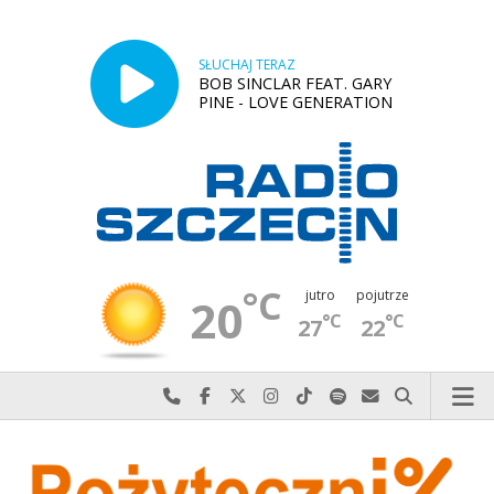
SŁUCHAJ TERAZ
BOB SINCLAR FEAT. GARY
PINE - LOVE GENERATION
°C
jutro
pojutrze
20
°C
°C
27
22
Najlepiej po prostu do nas zadzwoń
Odwiedź nas na Facebook-u
Odwiedź nas na X
Odwiedź nas na Instagram-ie
Odwiedź nas na TikTok-u
Szukaj nas na Spotify
Wyślij do nas w
Szukaj