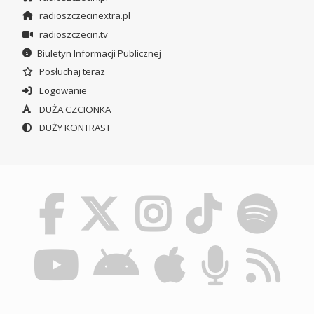
radioszczecinextra.pl
radioszczecin.tv
Biuletyn Informacji Publicznej
Posłuchaj teraz
Logowanie
DUŻA CZCIONKA
DUŻY KONTRAST