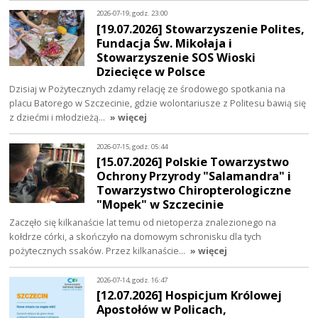
2026-07-19, godz. 23:00
[19.07.2026] Stowarzyszenie Polites,
Fundacja Św. Mikołaja i
Stowarzyszenie SOS Wioski
Dziecięce w Polsce
Dzisiaj w Pożytecznych zdamy relację ze środowego spotkania na
placu Batorego w Szczecinie, gdzie wolontariusze z Politesu bawią się
z dziećmi i młodzieżą…
» więcej
2026-07-15, godz. 05:44
[15.07.2026] Polskie Towarzystwo
Ochrony Przyrody "Salamandra" i
Towarzystwo Chiropterologiczne
"Mopek" w Szczecinie
Zaczęło się kilkanaście lat temu od nietoperza znalezionego na
kołdrze córki, a skończyło na domowym schronisku dla tych
pożytecznych ssaków. Przez kilkanaście…
» więcej
2026-07-14, godz. 16:47
[12.07.2026] Hospicjum Królowej
Apostołów w Policach,