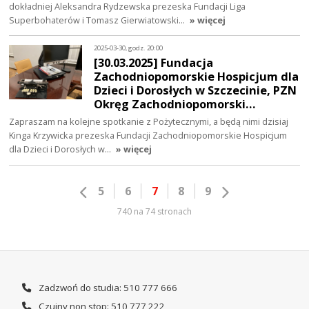
dokładniej Aleksandra Rydzewska prezeska Fundacji Liga
Superbohaterów i Tomasz Gierwiatowski…
» więcej
2025-03-30, godz. 20:00
[30.03.2025] Fundacja
Zachodniopomorskie Hospicjum dla
Dzieci i Dorosłych w Szczecinie, PZN
Okręg Zachodniopomorski…
Zapraszam na kolejne spotkanie z Pożytecznymi, a będą nimi dzisiaj
Kinga Krzywicka prezeska Fundacji Zachodniopomorskie Hospicjum
dla Dzieci i Dorosłych w…
» więcej
5
6
7
8
9
740 na 74 stronach
Zadzwoń do studia: 510 777 666
Czujny non stop: 510 777 222