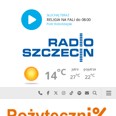
SŁUCHAJ TERAZ
RELIGIA NA FALI do 08:00
Piotr Kołodziejski
°C
jutro
pojutrze
14
°C
°C
27
22
Najlepiej po prostu do nas zadzwoń
Odwiedź nas na Facebook-u
Odwiedź nas na X
Odwiedź nas na Instagram-ie
Odwiedź nas na TikTok-u
Szukaj nas na Spotify
Wyślij do nas w
Szukaj