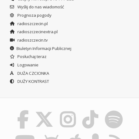
Wyślij do nas wiadomość
Prognoza pogody
radioszczecin.pl
radioszczecinextra.pl
radioszczecin.tv
Biuletyn Informacji Publicznej
Posłuchaj teraz
Logowanie
DUŻA CZCIONKA
DUŻY KONTRAST