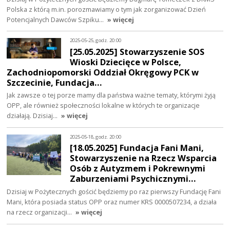
Polska z którą m.in. porozmawiamy o tym jak zorganizować Dzień
Potencjalnych Dawców Szpiku…
» więcej
2025-05-25, godz. 20:00
[25.05.2025] Stowarzyszenie SOS
Wioski Dziecięce w Polsce,
Zachodniopomorski Oddział Okręgowy PCK w
Szczecinie, Fundacja…
Jak zawsze o tej porze mamy dla państwa ważne tematy, którymi żyją
OPP, ale również społeczności lokalne w których te organizacje
działają. Dzisiaj…
» więcej
2025-05-18, godz. 20:00
[18.05.2025] Fundacja Fani Mani,
Stowarzyszenie na Rzecz Wsparcia
Osób z Autyzmem i Pokrewnymi
Zaburzeniami Psychicznymi…
Dzisiaj w Pożytecznych gościć będziemy po raz pierwszy Fundację Fani
Mani, która posiada status OPP oraz numer KRS 0000507234, a działa
na rzecz organizacji…
» więcej