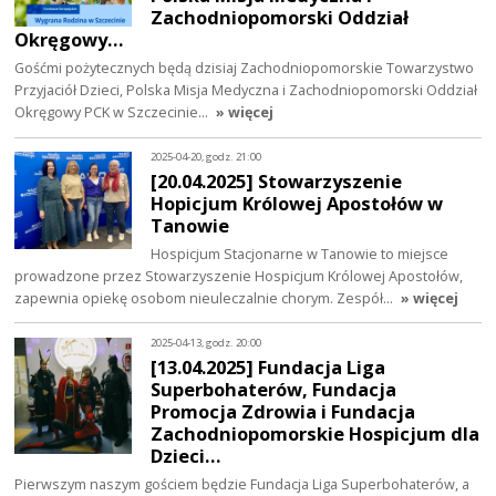
Zachodniopomorski Oddział
Okręgowy…
Gośćmi pożytecznych będą dzisiaj Zachodniopomorskie Towarzystwo
Przyjaciół Dzieci, Polska Misja Medyczna i Zachodniopomorski Oddział
Okręgowy PCK w Szczecinie…
» więcej
2025-04-20, godz. 21:00
[20.04.2025] Stowarzyszenie
Hopicjum Królowej Apostołów w
Tanowie
Hospicjum Stacjonarne w Tanowie to miejsce
prowadzone przez Stowarzyszenie Hospicjum Królowej Apostołów,
zapewnia opiekę osobom nieuleczalnie chorym. Zespół…
» więcej
2025-04-13, godz. 20:00
[13.04.2025] Fundacja Liga
Superbohaterów, Fundacja
Promocja Zdrowia i Fundacja
Zachodniopomorskie Hospicjum dla
Dzieci…
Pierwszym naszym gościem będzie Fundacja Liga Superbohaterów, a