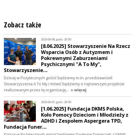
Zobacz także
2025-06-08, godz. 20:00
[8.06.2025] Stowarzyszenie Na Rzecz
Wsparcia Osób z Autyzmem i
Pokrewnymi Zaburzeniami
Psychicznymi "A To My",
Stowarzyszenie…
Dzisiaj w Pożytecznych gościć będziemy m.in. przedstawicieli
Stowarzyszenia A To My i mówić będziemy o najnowszym projekcie
realizowanym przez tę organizację…
» więcej
2025-06-01, godz. 20:00
[1.06.2025] Fundacja DKMS Polska,
Koło Pomocy Dzieciom i Młodzieży z
ADHD i Zespołem Aspergera TPD,
Fundacja Funer…
Dzisiaj w Pożytecznych gościć będziemy Dagmarę Tomeczek z DKMS