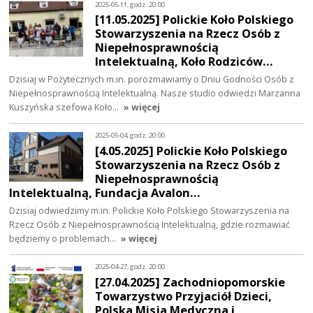
2025-05-11, godz. 20:00
[11.05.2025] Polickie Koło Polskiego
Stowarzyszenia na Rzecz Osób z
Niepełnosprawnością
Intelektualną, Koło Rodziców…
Dzisiaj w Pożytecznych m.in. porozmawiamy o Dniu Godności Osób z
Niepełnosprawnością Intelektualną. Nasze studio odwiedzi Marzanna
Kuszyńska szefowa Koło…
» więcej
2025-05-04, godz. 20:00
[4.05.2025] Polickie Koło Polskiego
Stowarzyszenia na Rzecz Osób z
Niepełnosprawnością
Intelektualną, Fundacja Avalon…
Dzisiaj odwiedzimy m.in. Polickie Koło Polskiego Stowarzyszenia na
Rzecz Osób z Niepełnosprawnością Intelektualną, gdzie rozmawiać
będziemy o problemach…
» więcej
2025-04-27, godz. 20:00
[27.04.2025] Zachodniopomorskie
Towarzystwo Przyjaciół Dzieci,
Polska Misja Medyczna i