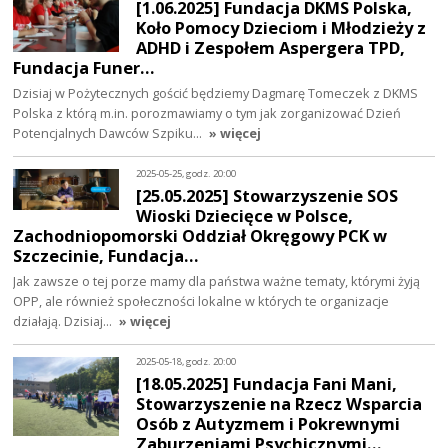
[1.06.2025] Fundacja DKMS Polska,
Koło Pomocy Dzieciom i Młodzieży z
ADHD i Zespołem Aspergera TPD,
Fundacja Funer…
Dzisiaj w Pożytecznych gościć będziemy Dagmarę Tomeczek z DKMS
Polska z którą m.in. porozmawiamy o tym jak zorganizować Dzień
Potencjalnych Dawców Szpiku…
» więcej
2025-05-25, godz. 20:00
[25.05.2025] Stowarzyszenie SOS
Wioski Dziecięce w Polsce,
Zachodniopomorski Oddział Okręgowy PCK w
Szczecinie, Fundacja…
Jak zawsze o tej porze mamy dla państwa ważne tematy, którymi żyją
OPP, ale również społeczności lokalne w których te organizacje
działają. Dzisiaj…
» więcej
2025-05-18, godz. 20:00
[18.05.2025] Fundacja Fani Mani,
Stowarzyszenie na Rzecz Wsparcia
Osób z Autyzmem i Pokrewnymi
Zaburzeniami Psychicznymi…