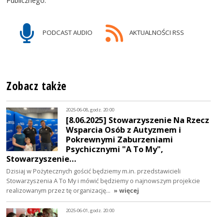
Publicznego.
PODCAST AUDIO
AKTUALNOŚCI RSS
Zobacz także
2025-06-08, godz. 20:00
[8.06.2025] Stowarzyszenie Na Rzecz
Wsparcia Osób z Autyzmem i
Pokrewnymi Zaburzeniami
Psychicznymi "A To My",
Stowarzyszenie…
Dzisiaj w Pożytecznych gościć będziemy m.in. przedstawicieli
Stowarzyszenia A To My i mówić będziemy o najnowszym projekcie
realizowanym przez tę organizację…
» więcej
2025-06-01, godz. 20:00