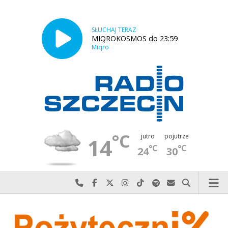
SŁUCHAJ TERAZ
MIQROKOSMOS do 23:59
Miqro
°C
jutro
pojutrze
14
°C
°C
24
30
Najlepiej po prostu do nas zadzwoń
Odwiedź nas na Facebook-u
Odwiedź nas na X
Odwiedź nas na Instagram-ie
Odwiedź nas na TikTok-u
Szukaj nas na Spotify
Wyślij do nas w
Szukaj