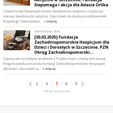
Siepomaga i akcja dla Adasia Orlika
2 kwietnia był Światowym Dniem Świadomości Autyzmu i rozpoczął
miesiąc świadomości autyzmu. Zaprosiłam do studia przedstawicielki
Krajowego Towarzystwa…
» więcej
2025-03-30, godz. 20:00
[30.03.2025] Fundacja
Zachodniopomorskie Hospicjum dla
Dzieci i Dorosłych w Szczecinie, PZN
Okręg Zachodniopomorski…
Zapraszam na kolejne spotkanie z Pożytecznymi, a będą nimi dzisiaj
Kinga Krzywicka prezeska Fundacji Zachodniopomorskie Hospicjum
dla Dzieci i Dorosłych w…
» więcej
5
6
7
8
9
740 na 74 stronach