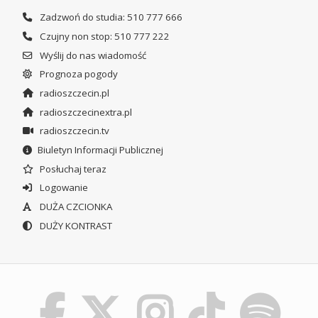
Zadzwoń do studia: 510 777 666
Czujny non stop: 510 777 222
Wyślij do nas wiadomość
Prognoza pogody
radioszczecin.pl
radioszczecinextra.pl
radioszczecin.tv
Biuletyn Informacji Publicznej
Posłuchaj teraz
Logowanie
DUŻA CZCIONKA
DUŻY KONTRAST