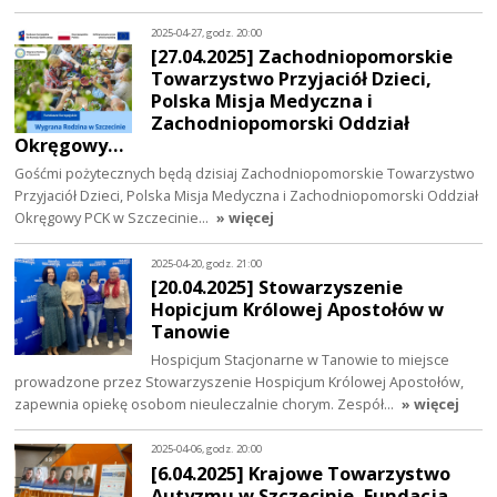
2025-04-27, godz. 20:00
[27.04.2025] Zachodniopomorskie
Towarzystwo Przyjaciół Dzieci,
Polska Misja Medyczna i
Zachodniopomorski Oddział
Okręgowy…
Gośćmi pożytecznych będą dzisiaj Zachodniopomorskie Towarzystwo
Przyjaciół Dzieci, Polska Misja Medyczna i Zachodniopomorski Oddział
Okręgowy PCK w Szczecinie…
» więcej
2025-04-20, godz. 21:00
[20.04.2025] Stowarzyszenie
Hopicjum Królowej Apostołów w
Tanowie
Hospicjum Stacjonarne w Tanowie to miejsce
prowadzone przez Stowarzyszenie Hospicjum Królowej Apostołów,
zapewnia opiekę osobom nieuleczalnie chorym. Zespół…
» więcej
2025-04-06, godz. 20:00
[6.04.2025] Krajowe Towarzystwo
Autyzmu w Szczecinie, Fundacja