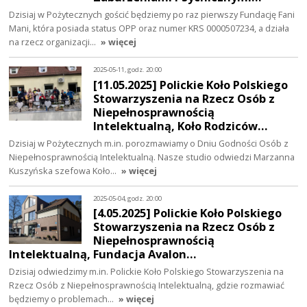
Dzisiaj w Pożytecznych gościć będziemy po raz pierwszy Fundację Fani
Mani, która posiada status OPP oraz numer KRS 0000507234, a działa
na rzecz organizacji…
» więcej
2025-05-11, godz. 20:00
[11.05.2025] Polickie Koło Polskiego
Stowarzyszenia na Rzecz Osób z
Niepełnosprawnością
Intelektualną, Koło Rodziców…
Dzisiaj w Pożytecznych m.in. porozmawiamy o Dniu Godności Osób z
Niepełnosprawnością Intelektualną. Nasze studio odwiedzi Marzanna
Kuszyńska szefowa Koło…
» więcej
2025-05-04, godz. 20:00
[4.05.2025] Polickie Koło Polskiego
Stowarzyszenia na Rzecz Osób z
Niepełnosprawnością
Intelektualną, Fundacja Avalon…
Dzisiaj odwiedzimy m.in. Polickie Koło Polskiego Stowarzyszenia na
Rzecz Osób z Niepełnosprawnością Intelektualną, gdzie rozmawiać
będziemy o problemach…
» więcej