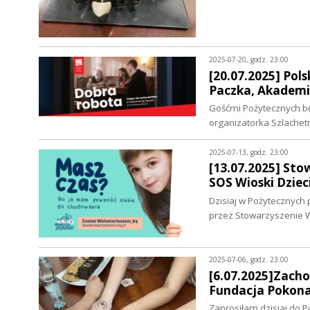
2025-07-20, godz. 23:00
[20.07.2025] Pol
Paczka, Akademi
Gośćmi Pożytecznych będ
organizatorka Szlachet
2025-07-13, godz. 23:00
[13.07.2025] Sto
SOS Wioski Dziec
Dzisiaj w Pożytecznych
przez Stowarzyszenie W
2025-07-06, godz. 23:00
[6.07.2025]Zach
Fundacja Pokona
Zaprosiłam dzisiaj do 