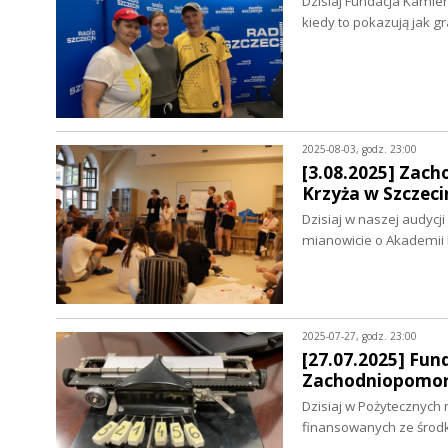
Dzisiaj Fundacja Kamien
kiedy to pokazują jak 
2025-08-03, godz. 23:00
[3.08.2025] Zac
Krzyża w Szczeci
Dzisiaj w naszej audycj
mianowicie o Akademii
2025-07-27, godz. 23:00
[27.07.2025] Fu
Zachodniopomor
Dzisiaj w Pożytecznych
finansowanych ze środ