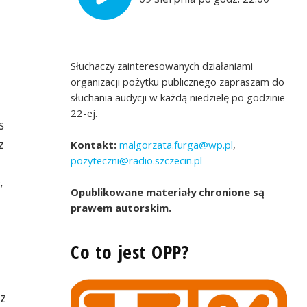
Słuchaczy zainteresowanych działaniami
organizacji pożytku publicznego zapraszam do
słuchania audycji w każdą niedzielę po godzinie
22-ej.
s
z
Kontakt:
malgorzata.furga@wp.pl
,
pozyteczni@radio.szczecin.pl
,
Opublikowane materiały chronione są
prawem autorskim.
Co to jest OPP?
ą na miejsce zbióki
Symboliczny znicz olimpijski
z