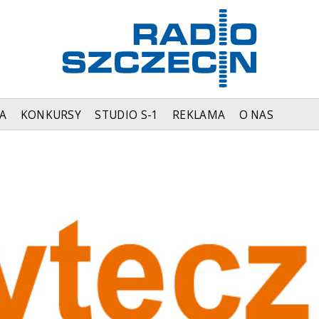
A
KONKURSY
STUDIO S-1
REKLAMA
O NAS