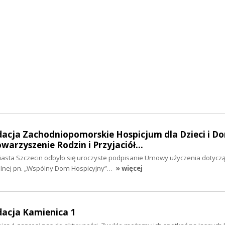
dacja Zachodniopomorskie Hospicjum dla Dzieci i Do
towarzyszenie Rodzin i Przyjaciół…
Miasta Szczecin odbyło się uroczyste podpisanie Umowy użyczenia dotyczą
ralnej pn. „Wspólny Dom Hospicyjny”…
» więcej
dacja Kamienica 1