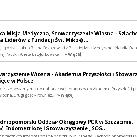
ska Misja Medyczna, Stowarzyszenie Wiosna - Szlach
a Liderów z Fundacji Św. Miko�…
ą dzisiaj Jakub Belina Brzozowski z Polskiej Misji Medycznej, Natalia Dan
nej Paczki i Aneta Łaz-Jurkowska…
» więcej
warzyszenie Wiosna - Akademia Przyszłości i Stowar
ięce w Polsce
 porozmawiamy m.in. o naborze wolontariuszy do Akademii Przyszłości 
iosna. Drugi gość – również…
» więcej
odniopomorski Oddział Okręgowy PCK w Szczecinie,
ć Endometriozę i Stowarzyszenie „SOS…
Pożytecznych trzy organizacje pożytku publicznego: Zachodniopomorski O