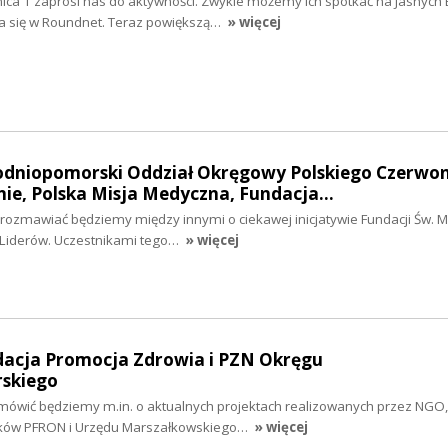
ica 1 zaprosi nas do aktywności. Zwykle możemy ich spotkać na Jasnych 
gra się w Roundnet. Teraz powiększą…
» więcej
hodniopomorski Oddział Okręgowy Polskiego Czerwo
nie, Polska Misja Medyczna, Fundacja…
i rozmawiać będziemy między innymi o ciekawej inicjatywie Fundacji Św. Mi
 Liderów. Uczestnikami tego…
» więcej
ndacja Promocja Zdrowia i PZN Okręgu
skiego
 mówić będziemy m.in. o aktualnych projektach realizowanych przez NGO,
ków PFRON i Urzędu Marszałkowskiego…
» więcej