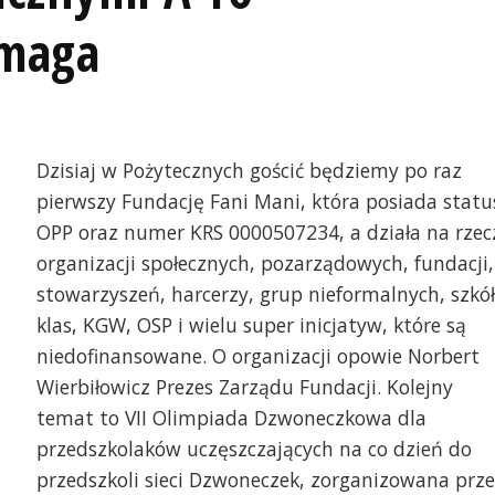
omaga
Dzisiaj w Pożytecznych gościć będziemy po raz
pierwszy Fundację Fani Mani, która posiada statu
OPP oraz numer KRS 0000507234, a działa na rzec
organizacji społecznych, pozarządowych, fundacji,
stowarzyszeń, harcerzy, grup nieformalnych, szkół
klas, KGW, OSP i wielu super inicjatyw, które są
niedofinansowane. O organizacji opowie Norbert
Wierbiłowicz Prezes Zarządu Fundacji. Kolejny
temat to VII Olimpiada Dzwoneczkowa dla
I Olimpiada Dzwoneczkowa organizowana
Przedszkolaki wyruszaj
przedszkolaków uczęszczających na co dzień do
zez Stowarzyszenie A To My
drużyn
przedszkoli sieci Dzwoneczek, zorganizowana prze