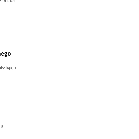
Błoniach,
nego
kołaja, a
 a