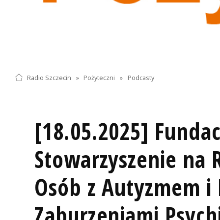
Radio Szczecin
»
Pożyteczni
»
Podcasty
[18.05.2025] Fundac
Stowarzyszenie na 
Osób z Autyzmem i
Zaburzeniami Psych