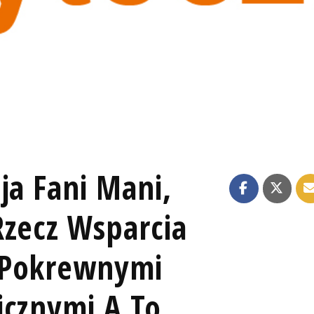
ja Fani Mani,
Rzecz Wsparcia
 Pokrewnymi
icznymi A To