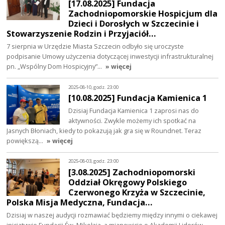
[17.08.2025] Fundacja
Zachodniopomorskie Hospicjum dla
Dzieci i Dorosłych w Szczecinie i
Stowarzyszenie Rodzin i Przyjaciół…
7 sierpnia w Urzędzie Miasta Szczecin odbyło się uroczyste
podpisanie Umowy użyczenia dotyczącej inwestycji infrastrukturalnej
pn. „Wspólny Dom Hospicyjny”…
» więcej
2025-08-10, godz. 23:00
[10.08.2025] Fundacja Kamienica 1
Dzisiaj Fundacja Kamienica 1 zaprosi nas do
aktywności. Zwykle możemy ich spotkać na
Jasnych Błoniach, kiedy to pokazują jak gra się w Roundnet. Teraz
powiększą…
» więcej
2025-08-03, godz. 23:00
[3.08.2025] Zachodniopomorski
Oddział Okręgowy Polskiego
Czerwonego Krzyża w Szczecinie,
Polska Misja Medyczna, Fundacja…
Dzisiaj w naszej audycji rozmawiać będziemy między innymi o ciekawej
inicjatywie Fundacji Św. Mikołaja, a mianowicie o Akademii Liderów.