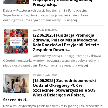
Pieczyńską…
Dzisiaj w Pożytecznych gościć będziemy m.in. Fundację Liga
Superbohaterów, która to organizacja wspiera dzieci chore
onkologicznie. Poza tym porozmawiamy…
» więcej
2025-06-22, godz. 20:00
[22.06.2025] Fundacja Promocja
Zdrowia, Polska Misja Medyczna,
Koło Rodziców i Przyjaciół Dzieci z
Zespołem Downa…
Odwiedzimy dzisiaj Fundację Promocja Zdrowia –
Ośrodek Koniczynka w którym otrzymują wsparcie osoby z różnymi
niepełnosprawnościami. Porozmawiamy z Anną…
» więcej
2025-06-15, godz. 20:00
[15.06.2025] Zachodniopomorski
Oddział Okręgowy PCK w
Szczecinie, Stowarzyszenie SOS
Wioski Dziecięce w Polsce,
Szczeciński…
Dzisiaj w Pożytecznych gościć będziemy m.in. Joannę Łaskarzewską z