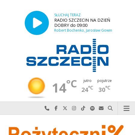
SŁUCHAJ TERAZ
RADIO SZCZECIN NA DZIEŃ
DOBRY do 09:00
Robert Bochenko, Jarosław Gowin
°C
jutro
pojutrze
14
°C
°C
24
30
Najlepiej po prostu do nas zadzwoń
Odwiedź nas na Facebook-u
Odwiedź nas na X
Odwiedź nas na Instagram-ie
Odwiedź nas na TikTok-u
Szukaj nas na Spotify
Wyślij do nas w
Szukaj