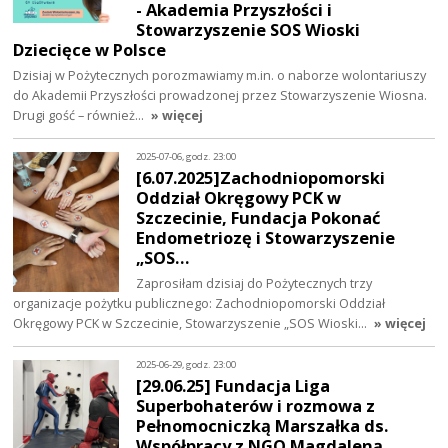
- Akademia Przyszłości i
Stowarzyszenie SOS Wioski
Dziecięce w Polsce
Dzisiaj w Pożytecznych porozmawiamy m.in. o naborze wolontariuszy
do Akademii Przyszłości prowadzonej przez Stowarzyszenie Wiosna.
Drugi gość – również…
» więcej
2025-07-06, godz. 23:00
[6.07.2025]Zachodniopomorski
Oddział Okręgowy PCK w
Szczecinie, Fundacja Pokonać
Endometriozę i Stowarzyszenie
„SOS…
Zaprosiłam dzisiaj do Pożytecznych trzy
organizacje pożytku publicznego: Zachodniopomorski Oddział
Okręgowy PCK w Szczecinie, Stowarzyszenie „SOS Wioski…
» więcej
2025-06-29, godz. 23:00
[29.06.25] Fundacja Liga
Superbohaterów i rozmowa z
Pełnomocniczką Marszałka ds.
Współpracy z NGO Magdaleną