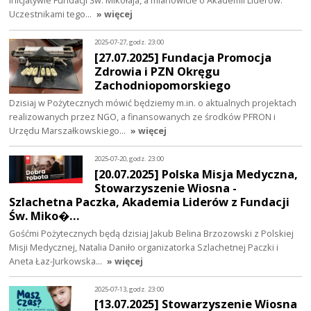
Uczestnikami tego…
» więcej
2025-07-27, godz. 23:00
[27.07.2025] Fundacja Promocja
Zdrowia i PZN Okręgu
Zachodniopomorskiego
Dzisiaj w Pożytecznych mówić będziemy m.in. o aktualnych projektach
realizowanych przez NGO, a finansowanych ze środków PFRON i
Urzędu Marszałkowskiego…
» więcej
2025-07-20, godz. 23:00
[20.07.2025] Polska Misja Medyczna,
Stowarzyszenie Wiosna -
Szlachetna Paczka, Akademia Liderów z Fundacji
Św. Miko�…
Gośćmi Pożytecznych będą dzisiaj Jakub Belina Brzozowski z Polskiej
Misji Medycznej, Natalia Daniło organizatorka Szlachetnej Paczki i
Aneta Łaz-Jurkowska…
» więcej
2025-07-13, godz. 23:00
[13.07.2025] Stowarzyszenie Wiosna