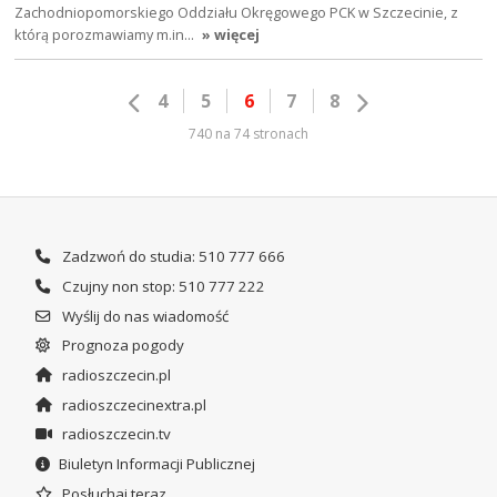
Zachodniopomorskiego Oddziału Okręgowego PCK w Szczecinie, z
którą porozmawiamy m.in…
» więcej
4
5
6
7
8
740 na 74 stronach
Zadzwoń do studia: 510 777 666
Czujny non stop: 510 777 222
Wyślij do nas wiadomość
Prognoza pogody
radioszczecin.pl
radioszczecinextra.pl
radioszczecin.tv
Biuletyn Informacji Publicznej
Posłuchaj teraz