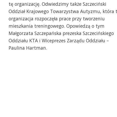
mogli w remoncie mieszkania treningowego
Ekipa Pomocy Potrzeb
tę organizację. Odwiedzimy także Szczeciński
a KTA w Szczecinie
Szczecinie
Oddział Krajowego Towarzystwa Autyzmu, która 
organizacja rozpoczęła prace przy tworzeniu
mieszkania treningowego. Opowiedzą o tym
Małgorzata Szczepańska prezeska Szczecińskiego
Oddziału KTA i Wiceprezes Zarządu Oddziału –
Paulina Hartman.