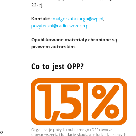
22-ej.
Kontakt:
malgorzata.furga@wp.pl
,
pozyteczni@radio.szczecin.pl
Opublikowane materiały chronione są
prawem autorskim.
Co to jest OPP?
Organizacje pożytku publicznego (OPP) tworzą
ez
stowarzyszenia i fundacje skupiające ludzi działających