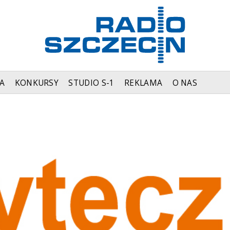
A
KONKURSY
STUDIO S-1
REKLAMA
O NAS