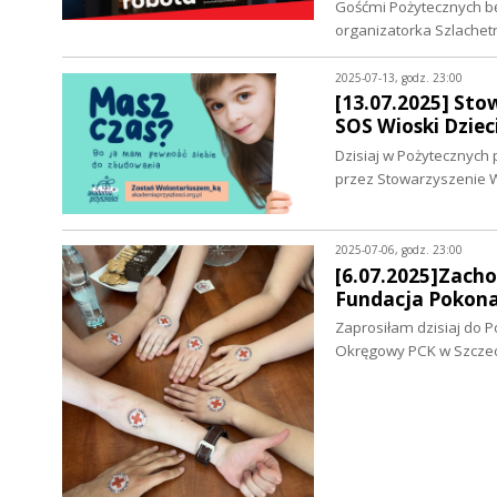
Gośćmi Pożytecznych będ
organizatorka Szlachet
2025-07-13, godz. 23:00
[13.07.2025] Sto
SOS Wioski Dziec
Dzisiaj w Pożytecznych
przez Stowarzyszenie W
2025-07-06, godz. 23:00
[6.07.2025]Zach
Fundacja Pokona
Zaprosiłam dzisiaj do 
Okręgowy PCK w Szczec