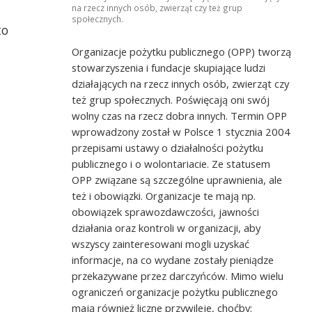
ującym w KTA w
Pomogli w remoncie mieszkania treningow
na rzecz innych osób, zwierząt czy też grup
dla KTA w Szczecinie
społecznych.
to
Organizacje pożytku publicznego (OPP) tworzą
stowarzyszenia i fundacje skupiające ludzi
działających na rzecz innych osób, zwierząt czy
też grup społecznych. Poświęcają oni swój
wolny czas na rzecz dobra innych. Termin OPP
wprowadzony został w Polsce 1 stycznia 2004
przepisami ustawy o działalności pożytku
publicznego i o wolontariacie. Ze statusem
OPP związane są szczególne uprawnienia, ale
też i obowiązki. Organizacje te mają np.
obowiązek sprawozdawczości, jawności
działania oraz kontroli w organizacji, aby
wszyscy zainteresowani mogli uzyskać
informacje, na co wydane zostały pieniądze
przekazywane przez darczyńców. Mimo wielu
ograniczeń organizacje pożytku publicznego
mają również liczne przywileje, choćby: