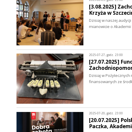
[3.08.2025] Zac
Krzyża w Szczeci
Dzisiaj w naszej audycj
mianowicie o Akademii
2025-07-27, godz. 23:00
[27.07.2025] Fu
Zachodniopomor
Dzisiaj w Pożytecznych
finansowanych ze środ
2025-07-20, godz. 23:00
[20.07.2025] Pol
Paczka, Akademi