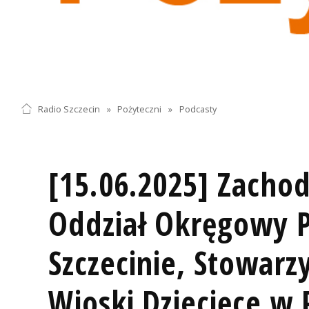
Radio Szczecin
»
Pożyteczni
»
Podcasty
[15.06.2025] Zacho
Oddział Okręgowy 
Szczecinie, Stowarz
Wioski Dziecięce w 