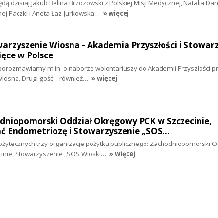
ą dzisiaj Jakub Belina Brzozowski z Polskiej Misji Medycznej, Natalia Dan
nej Paczki i Aneta Łaz-Jurkowska…
» więcej
warzyszenie Wiosna - Akademia Przyszłości i Stowar
ięce w Polsce
 porozmawiamy m.in. o naborze wolontariuszy do Akademii Przyszłości 
iosna. Drugi gość – również…
» więcej
odniopomorski Oddział Okręgowy PCK w Szczecinie,
ć Endometriozę i Stowarzyszenie „SOS…
Pożytecznych trzy organizacje pożytku publicznego: Zachodniopomorski O
inie, Stowarzyszenie „SOS Wioski…
» więcej