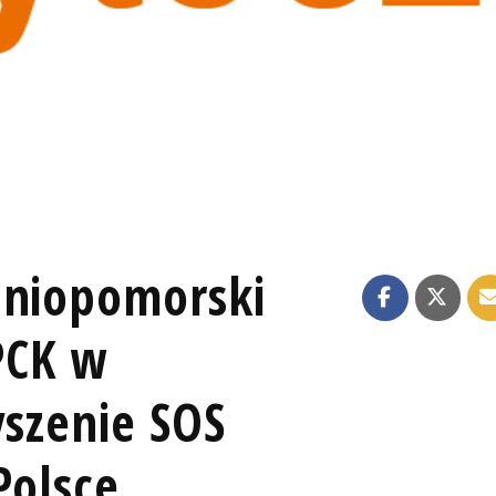
dniopomorski
PCK w
yszenie SOS
Polsce,