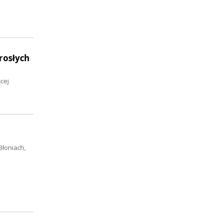
rosłych
cej
Błoniach,