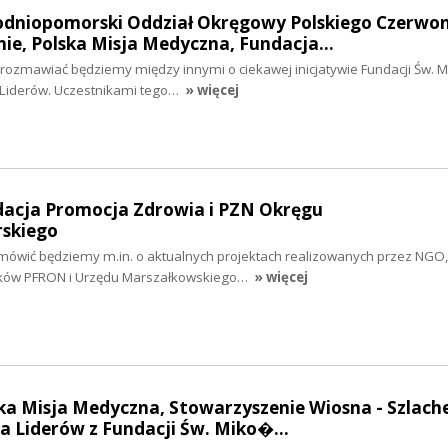
hodniopomorski Oddział Okręgowy Polskiego Czerwo
nie, Polska Misja Medyczna, Fundacja…
i rozmawiać będziemy między innymi o ciekawej inicjatywie Fundacji Św. Mi
 Liderów. Uczestnikami tego…
» więcej
ndacja Promocja Zdrowia i PZN Okręgu
skiego
 mówić będziemy m.in. o aktualnych projektach realizowanych przez NGO,
ków PFRON i Urzędu Marszałkowskiego…
» więcej
ska Misja Medyczna, Stowarzyszenie Wiosna - Szlach
a Liderów z Fundacji Św. Miko�…