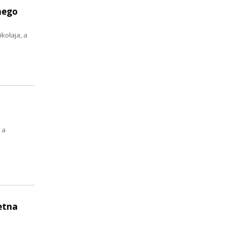
nego
kołaja, a
 a
etna