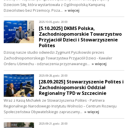
Dzieciom Siłę, która wystartowała z Ogólnopolską Kampanią
Dzieciństwo bez Przemocy. Poza…
» więcej
2025-10-05, godz. 20:00
[5.10.2025] DKMS Polska,
Zachodniopomorskie Towarzystwo
Przyjaciół Dzieci i Stowarzyszenie
Polites
Dzisiaj nasze studio odwiedzi Zygmunt Pyszkowski prezes
Zachodniopomorskiego Towarzystwa Przyjaciół Dzieci - Kawaler
Orderu Uśmiechu - odznaczenia przyznawanego…
» więcej
2025-09-28, godz. 20:00
[28.09.2025] Stowarzyszenie Polites i
Zachodniopomorski Oddział
Regionalny TPD w Szczecinie
Wraz z Kasią Michałek ze Stowarzyszenia Polites - Partnera
Regionalnego Narodowego Instytutu Wolności – Centrum Rozwoju
Społeczeństwa Obywatelskiego zapraszamy…
» więcej
2025-09-21, godz. 20:00