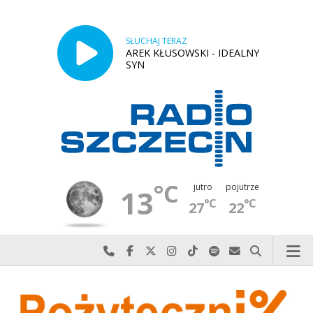
SŁUCHAJ TERAZ
AREK KŁUSOWSKI - IDEALNY
SYN
°C
jutro
pojutrze
13
°C
°C
27
22
Najlepiej po prostu do nas zadzwoń
Odwiedź nas na Facebook-u
Odwiedź nas na X
Odwiedź nas na Instagram-ie
Odwiedź nas na TikTok-u
Szukaj nas na Spotify
Wyślij do nas w
Szukaj