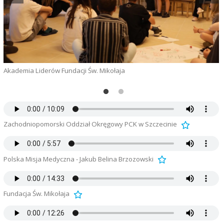
Akademia Liderów Fundacji Św. Mikołaja
Zachodniopomorski Oddział Okręgowy PCK w Szczecinie
Polska Misja Medyczna - Jakub Belina Brzozowski
A
Fundacja Św. Mikołaja