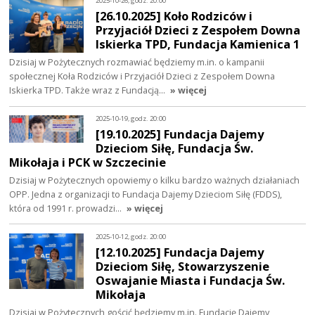
2025-10-26, godz. 20:00
[26.10.2025] Koło Rodziców i
Przyjaciół Dzieci z Zespołem Downa
Iskierka TPD, Fundacja Kamienica 1
Dzisiaj w Pożytecznych rozmawiać będziemy m.in. o kampanii
społecznej Koła Rodziców i Przyjaciół Dzieci z Zespołem Downa
Iskierka TPD. Także wraz z Fundacją…
» więcej
2025-10-19, godz. 20:00
[19.10.2025] Fundacja Dajemy
Dzieciom Siłę, Fundacja Św.
Mikołaja i PCK w Szczecinie
Dzisiaj w Pożytecznych opowiemy o kilku bardzo ważnych działaniach
OPP. Jedna z organizacji to Fundacja Dajemy Dzieciom Siłę (FDDS),
która od 1991 r. prowadzi…
» więcej
2025-10-12, godz. 20:00
[12.10.2025] Fundacja Dajemy
Dzieciom Siłę, Stowarzyszenie
Oswajanie Miasta i Fundacja Św.
Mikołaja
Dzisiaj w Pożytecznych gościć będziemy m.in. Fundację Dajemy