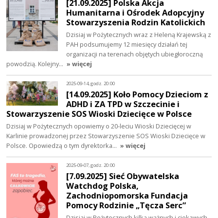
[21.09.2025] Polska Akcja
Humanitarna i Ośrodek Adopcyjny
Stowarzyszenia Rodzin Katolickich
Dzisiaj w Pożytecznych wraz z Heleną Krajewską z
PAH podsumujemy 12 miesięcy działań tej
organizacji na terenach objętych ubiegłoroczną
powodzią. Kolejny…
» więcej
2025-09-14, godz. 20:00
[14.09.2025] Koło Pomocy Dzieciom z
ADHD i ZA TPD w Szczecinie i
Stowarzyszenie SOS Wioski Dziecięce w Polsce
Dzisiaj w Pożytecznych opowiemy o 20-leciu Wioski Dziecięcej w
Karlinie prowadzonej przez Stowarzyszenie SOS Wioski Dziecięce w
Polsce. Opowiedzą o tym dyrektorka…
» więcej
2025-09-07, godz. 20:00
[7.09.2025] Sieć Obywatelska
Watchdog Polska,
Zachodniopomorska Fundacja
Pomocy Rodzinie „Tęcza Serc”
Dzisiaj w Pożytecznych kilka ważnych i ciekawych