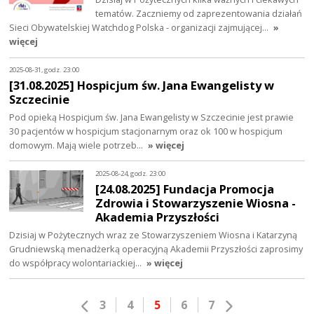
tematów. Zaczniemy od zaprezentowania działań
Sieci Obywatelskiej Watchdog Polska - organizacji zajmującej…
»
więcej
2025-08-31, godz. 23:00
[31.08.2025] Hospicjum św. Jana Ewangelisty w
Szczecinie
Pod opieką Hospicjum św. Jana Ewangelisty w Szczecinie jest prawie
30 pacjentów w hospicjum stacjonarnym oraz ok 100 w hospicjum
domowym. Mają wiele potrzeb…
» więcej
2025-08-24, godz. 23:00
[24.08.2025] Fundacja Promocja
Zdrowia i Stowarzyszenie Wiosna -
Akademia Przyszłości
Dzisiaj w Pożytecznych wraz ze Stowarzyszeniem Wiosna i Katarzyną
Grudniewską menadżerką operacyjną Akademii Przyszłości zaprosimy
do współpracy wolontariackiej…
» więcej
3
4
5
6
7