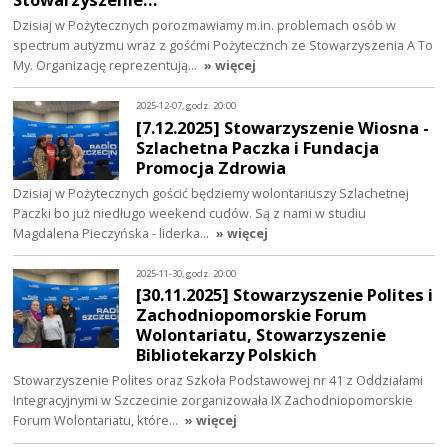
Dzisiaj w Pożytecznych porozmawiamy m.in. problemach osób w
spectrum autyzmu wraz z gośćmi Pożytecznch ze Stowarzyszenia A To
My. Organizację reprezentują…
» więcej
2025-12-07, godz. 20:00
[7.12.2025] Stowarzyszenie Wiosna -
Szlachetna Paczka i Fundacja
Promocja Zdrowia
Dzisiaj w Pożytecznych gościć będziemy wolontariuszy Szlachetnej
Paczki bo już niedługo weekend cudów. Są z nami w studiu
Magdalena Pieczyńska - liderka…
» więcej
2025-11-30, godz. 20:00
[30.11.2025] Stowarzyszenie Polites i
Zachodniopomorskie Forum
Wolontariatu, Stowarzyszenie
Bibliotekarzy Polskich
Stowarzyszenie Polites oraz Szkoła Podstawowej nr 41 z Oddziałami
Integracyjnymi w Szczecinie zorganizowała IX Zachodniopomorskie
Forum Wolontariatu, które…
» więcej