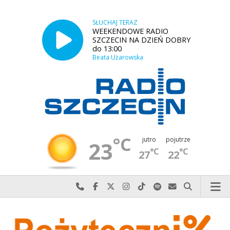
SŁUCHAJ TERAZ
WEEKENDOWE RADIO
SZCZECIN NA DZIEŃ DOBRY
do 13:00
Beata Użarowska
°C
jutro
pojutrze
23
°C
°C
27
22
Najlepiej po prostu do nas zadzwoń
Odwiedź nas na Facebook-u
Odwiedź nas na X
Odwiedź nas na Instagram-ie
Odwiedź nas na TikTok-u
Szukaj nas na Spotify
Wyślij do nas w
Szukaj