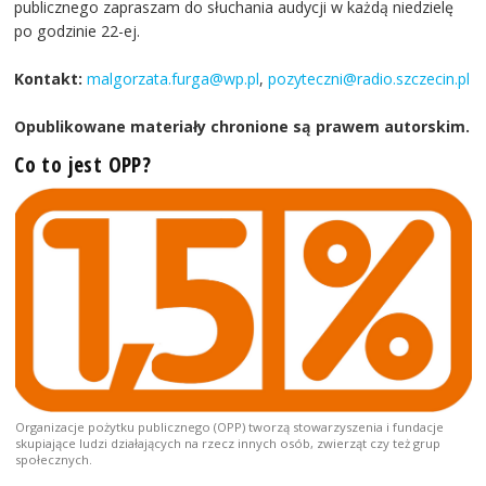
publicznego zapraszam do słuchania audycji w każdą niedzielę
po godzinie 22-ej.
Kontakt:
malgorzata.furga@wp.pl
,
pozyteczni@radio.szczecin.pl
Opublikowane materiały chronione są prawem autorskim.
Co to jest OPP?
Organizacje pożytku publicznego (OPP) tworzą stowarzyszenia i fundacje
skupiające ludzi działających na rzecz innych osób, zwierząt czy też grup
społecznych.