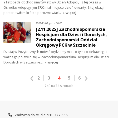
9 listopada obchodzimy Światowy Dzień Adopcji, i z tej okazji w
Ośrodku Adopcyjnym SRK miał miejsce dzień otwarty. Z tej okazji
postanowiłam krótko porozmawiać…
» więcej
2025-11-02, godz. 20:00
[2.11.2025] Zachodniopomorskie
Hospicjum dla Dzieci i Dorosłych,
Zachodniopomorski Oddział
Okręgowy PCK w Szczecinie
Dzisiaj w Pożytecznych mówić będziemy m.in. o tym co ciekawego i
ważnego pojawiło się w Zachodniopomorskim Hospicjum dla Dzieci i
Dorosłych w Szczecinie…
» więcej
2
3
4
5
6
740 na 74 stronach
Zadzwoń do studia: 510 777 666