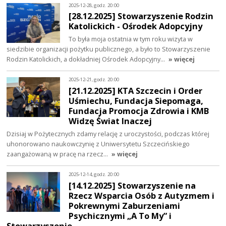
2025-12-28, godz. 20:00
[28.12.2025] Stowarzyszenie Rodzin
Katolickich - Ośrodek Adopcyjny
To była moja ostatnia w tym roku wizyta w
siedzibie organizacji pożytku publicznego, a było to Stowarzyszenie
Rodzin Katolickich, a dokładniej Ośrodek Adopcyjny…
» więcej
2025-12-21, godz. 20:00
[21.12.2025] KTA Szczecin i Order
Uśmiechu, Fundacja Siepomaga,
Fundacja Promocja Zdrowia i KMB
Widzę Świat Inaczej
Dzisiaj w Pożytecznych zdamy relację z uroczystości, podczas której
uhonorowano naukowczynię z Uniwersytetu Szczecińskiego
zaangażowaną w pracę na rzecz…
» więcej
2025-12-14, godz. 20:00
[14.12.2025] Stowarzyszenie na
Rzecz Wsparcia Osób z Autyzmem i
Pokrewnymi Zaburzeniami
Psychicznymi „A To My” i
Stowarzyszenie…