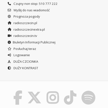
Czujny non stop: 510 777 222
Wyślij do nas wiadomość
Prognoza pogody
radioszczecin.pl
radioszczecinextra.pl
radioszczecin.tv
Biuletyn Informacji Publicznej
Posłuchaj teraz
Logowanie
DUŻA CZCIONKA
DUŻY KONTRAST