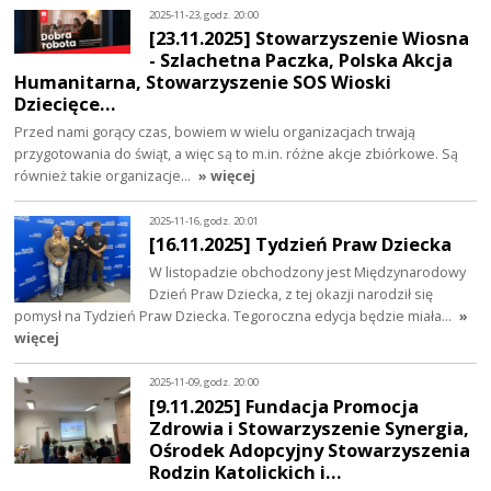
2025-11-23, godz. 20:00
[23.11.2025] Stowarzyszenie Wiosna
- Szlachetna Paczka, Polska Akcja
Humanitarna, Stowarzyszenie SOS Wioski
Dziecięce…
Przed nami gorący czas, bowiem w wielu organizacjach trwają
przygotowania do świąt, a więc są to m.in. różne akcje zbiórkowe. Są
również takie organizacje…
» więcej
2025-11-16, godz. 20:01
[16.11.2025] Tydzień Praw Dziecka
W listopadzie obchodzony jest Międzynarodowy
Dzień Praw Dziecka, z tej okazji narodził się
pomysł na Tydzień Praw Dziecka. Tegoroczna edycja będzie miała…
»
więcej
2025-11-09, godz. 20:00
[9.11.2025] Fundacja Promocja
Zdrowia i Stowarzyszenie Synergia,
Ośrodek Adopcyjny Stowarzyszenia
Rodzin Katolickich i…