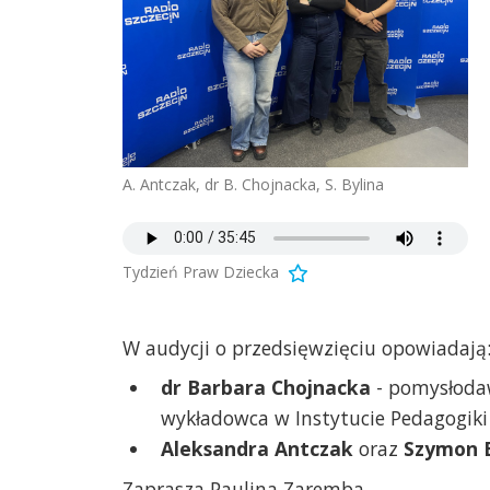
A. Antczak, dr B. Chojnacka, S. Bylina
Tydzień Praw Dziecka
W audycji o przedsięwzięciu opowiadają
dr Barbara Chojnacka
- pomysłodaw
wykładowca w Instytucie Pedagogiki
Aleksandra Antczak
oraz
Szymon B
Zaprasza Paulina Zaremba.