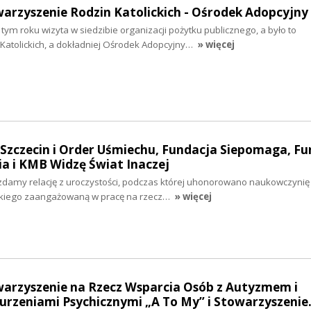
warzyszenie Rodzin Katolickich - Ośrodek Adopcyjny
tym roku wizyta w siedzibie organizacji pożytku publicznego, a było to
Katolickich, a dokładniej Ośrodek Adopcyjny…
» więcej
 Szczecin i Order Uśmiechu, Fundacja Siepomaga, F
a i KMB Widzę Świat Inaczej
 zdamy relację z uroczystości, podczas której uhonorowano naukowczynię
skiego zaangażowaną w pracę na rzecz…
» więcej
warzyszenie na Rzecz Wsparcia Osób z Autyzmem i
rzeniami Psychicznymi „A To My” i Stowarzyszeni