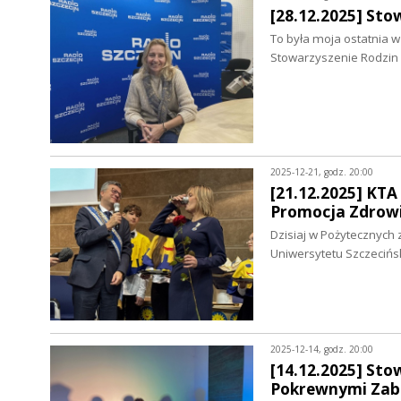
[28.12.2025] Sto
To była moja ostatnia w 
Stowarzyszenie Rodzin 
2025-12-21, godz. 20:00
[21.12.2025] KTA
Promocja Zdrowi
Dzisiaj w Pożytecznych
Uniwersytetu Szczeciń
2025-12-14, godz. 20:00
[14.12.2025] Sto
Pokrewnymi Zabu