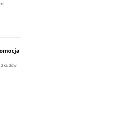
ćmi
romocja
nd cudów.
e