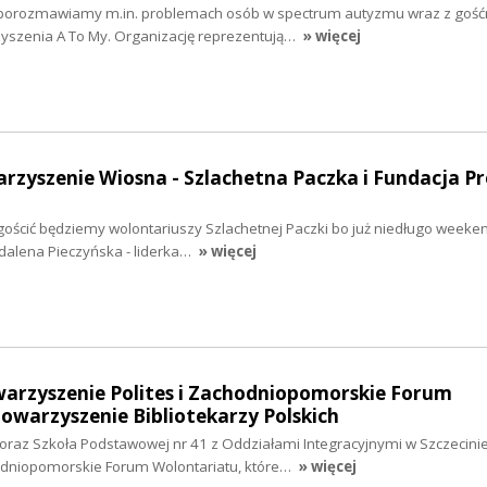
h porozmawiamy m.in. problemach osób w spectrum autyzmu wraz z goś
yszenia A To My. Organizację reprezentują…
» więcej
arzyszenie Wiosna - Szlachetna Paczka i Fundacja P
 gościć będziemy wolontariuszy Szlachetnej Paczki bo już niedługo weeke
dalena Pieczyńska - liderka…
» więcej
warzyszenie Polites i Zachodniopomorskie Forum
owarzyszenie Bibliotekarzy Polskich
 oraz Szkoła Podstawowej nr 41 z Oddziałami Integracyjnymi w Szczecini
odniopomorskie Forum Wolontariatu, które…
» więcej