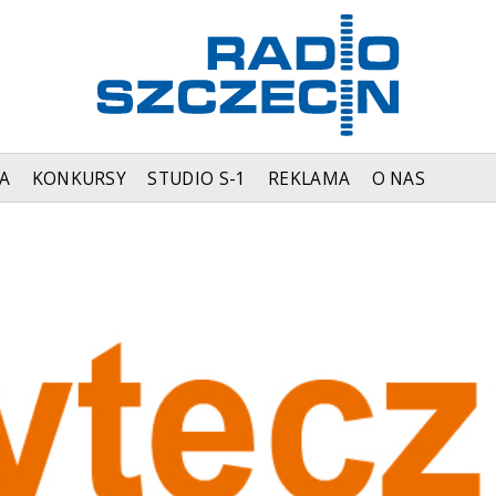
A
KONKURSY
STUDIO S-1
REKLAMA
O NAS