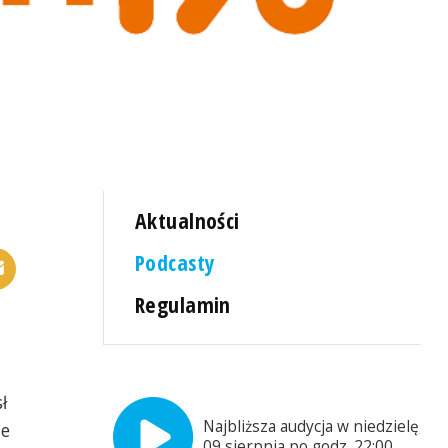
Aktualności
Podcasty
Regulamin
ł
Najbliższa audycja w niedzielę,
ie
09 sierpnia po godz. 22:00