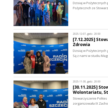
Dzisiaj w Pożytecznyc
Pożytecznch ze Stowarz
2025-12-07, godz. 20:00
[7.12.2025] Stow
Zdrowia
Dzisiaj w Pożytecznych
Są z nami w studiu Mag
2025-11-30, godz. 20:00
[30.11.2025] Sto
Wolontariatu, St
Stowarzyszenie Polites
zorganizowała IX Zach