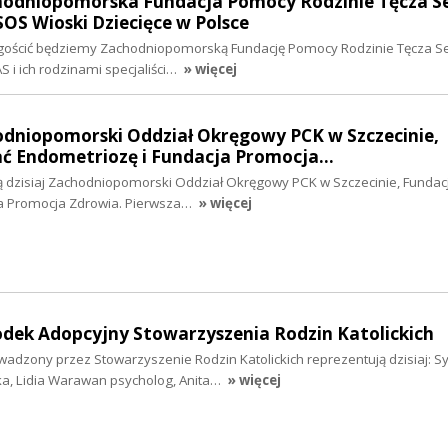
chodniopomorska Fundacja Pomocy Rodzinie Tęcza Se
OS Wioski Dziecięce w Polsce
gościć będziemy Zachodniopomorską Fundację Pomocy Rodzinie Tęcza Se
AS i ich rodzinami specjaliści…
» więcej
odniopomorski Oddział Okręgowy PCK w Szczecinie,
ć Endometriozę i Fundacja Promocja…
 dzisiaj Zachodniopomorski Oddział Okręgowy PCK w Szczecinie, Fundac
ja Promocja Zdrowia. Pierwsza…
» więcej
odek Adopcyjny Stowarzyszenia Rodzin Katolickich
dzony przez Stowarzyszenie Rodzin Katolickich reprezentują dzisiaj: Syl
a, Lidia Warawan psycholog, Anita…
» więcej