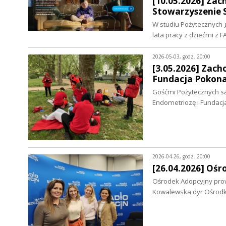
[10.05.2026] Za
Stowarzyszenie S
W studiu Pożytecznych 
lata pracy z dziećmi z F
2026-05-03, godz. 20:00
[3.05.2026] Zach
Fundacja Pokona
Gośćmi Pożytecznych są
Endometriozę i Fundac
2026-04-26, godz. 20:00
[26.04.2026] Ośr
Ośrodek Adopcyjny prowa
Kowalewska dyr Ośrodk