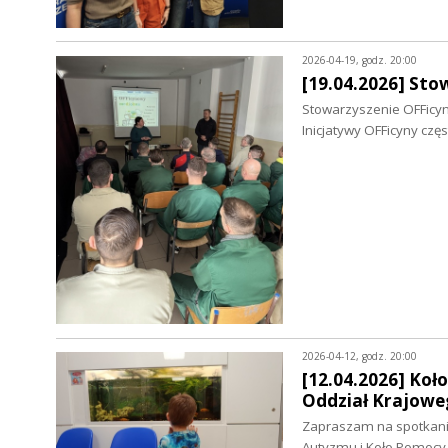
2026-04-19, godz. 20:00
[19.04.2026] Sto
Stowarzyszenie OFFicyn
Inicjatywy OFFicyny cz
2026-04-12, godz. 20:00
[12.04.2026] Koł
Oddział Krajow
Zapraszam na spotkanie
Autyzmu i Koło Pomocy 