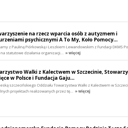
warzyszenie na rzecz wparcia osób z autyzmem i
rzeniami psychicznymi A To My, Koło Pomocy…
iamy z Pauliną Piórkowską i Leszkiem Lewandowskim z Fundacji DKMS Po
na statutowe działania organizacji…
» więcej
arzystwo Walki z Kalectwem w Szczecinie, Stowarzy
ięce w Polsce i Fundacja Gaju…
zeską szczecińskiego Oddziału Towarzystwa Walki z Kalectwem w Szczeci
nych projektach realizowanych przez tę…
» więcej