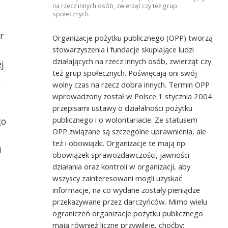
na rzecz innych osób, zwierząt czy też grup
społecznych.
r
Organizacje pożytku publicznego (OPP) tworzą
stowarzyszenia i fundacje skupiające ludzi
działających na rzecz innych osób, zwierząt czy
j
też grup społecznych. Poświęcają oni swój
s
wolny czas na rzecz dobra innych. Termin OPP
wprowadzony został w Polsce 1 stycznia 2004
przepisami ustawy o działalności pożytku
publicznego i o wolontariacie. Ze statusem
go
OPP związane są szczególne uprawnienia, ale
też i obowiązki. Organizacje te mają np.
i
obowiązek sprawozdawczości, jawności
działania oraz kontroli w organizacji, aby
wszyscy zainteresowani mogli uzyskać
informacje, na co wydane zostały pieniądze
przekazywane przez darczyńców. Mimo wielu
ograniczeń organizacje pożytku publicznego
mają również liczne przywileje, choćby: