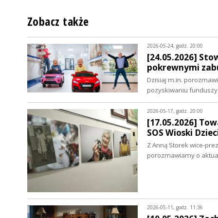
Zobacz także
2026-05-24, godz. 20:00
[24.05.2026] Sto
pokrewnymi zabu
Dzisiaj m.in. porozmaw
pozyskiwaniu funduszy 
2026-05-17, godz. 20:00
[17.05.2026] Tow
SOS Wioski Dziec
Z Anną Storek wice-pre
porozmawiamy o aktual
2026-05-11, godz. 11:36