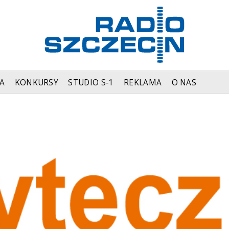
A
KONKURSY
STUDIO S-1
REKLAMA
O NAS