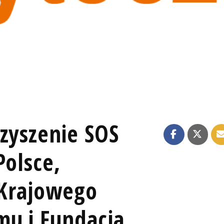
zyszenie SOS
Polsce,
 Krajowego
u i Fundacja