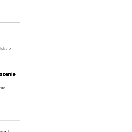
lska o
szenie
nie