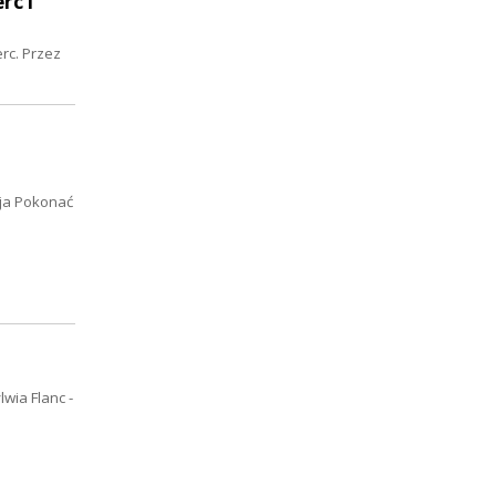
rc i
rc. Przez
ja Pokonać
wia Flanc -