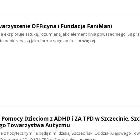
warzyszenie OFFicyna i Fundacja FaniMani
a eksploruje sztukę, rozumianą jako element dnia powszedniego. Są pra
ęsto odbierane są jako forma spędzania…
» więcej
o Pomocy Dzieciom z ADHD i ZA TPD w Szczecinie, Szc
ego Towarzystwa Autyzmu
 z Pożytecznymi, a będą nimi dzisiaj Szczeciński Oddział Krajowego To
Dzieciom z ADHD i ZA TPD w Szczecinie…
» więcej