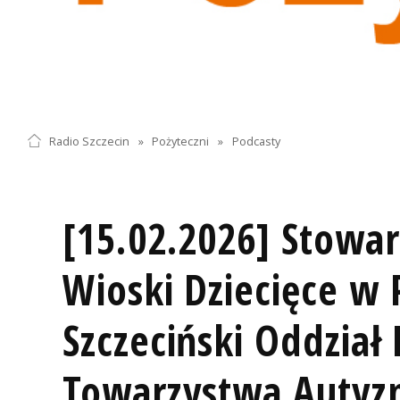
Radio Szczecin
»
Pożyteczni
»
Podcasty
[15.02.2026] Stowar
Wioski Dziecięce w 
Szczeciński Oddział
Towarzystwa Autyzm