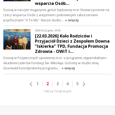
wsparcia Osób…
Dzisiaj w naszym magazynie gościć będziemy m.in Stowarzyszenie na
rzecz wsparcia Osób z autyzmem i pokrewnymi zaburzeniami
psychicznymi "A To My". Nasze studio…
» więcej
2026-03-22, godz. 20:00
[22.03.2026] Koło Rodziców i
Przyjaciół Dzieci z Zespołem Downa
"Iskierka" TPD, Fundacja Promocja
Zdrowia - OWiT i…
Dzisiaj w Pożytecznych opowiemy m.in. o programie stypendialnym i
Akademii Liderów Fundacji Św. Mikołaja. Gościmy w studiu Anię
Grunwald koordynatorkę programu…
» więcej
1
2
3
4
5
740 na 74 stronach