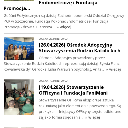
Endometriozę i Fundacja
Promocja…
Gośćmi Pożytecznych są dzisiaj Zachodniopomorski Oddział Okręgowy
PCK w Szczecinie, Fundacja Pokonać Endometriozę i Fundacja
Promocja Zdrowia. Pierwsza…
» więcej
2026-04-26, godz. 20:00
[26.04.2026] Ośrodek Adopcyjny
Stowarzyszenia Rodzin Katolickich
Ośrodek Adopcyjny prowadzony przez
Stowarzyszenie Rodzin Katolickich reprezentują dzisiaj: Sylwia Flanc -
Kowalewska dyr Ośrodka, Lidia Warawan psycholog, Anita…
» więcej
2026-04-19, godz. 20:00
[19.04.2026] Stowarzyszenie
OFFicyna i Fundacja FaniMani
Stowarzyszenie OFFicyna eksploruje sztukę,
rozumianą jako element dnia powszedniego. Są
praktykami. Inicjatywy OFFicyny często odbierane
są jako forma spędzania…
» więcej