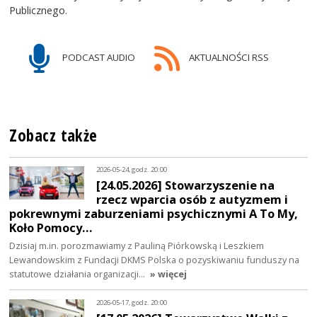
Publicznego.
PODCAST AUDIO
AKTUALNOŚCI RSS
Zobacz także
2026-05-24, godz. 20:00
[24.05.2026] Stowarzyszenie na
rzecz wparcia osób z autyzmem i
pokrewnymi zaburzeniami psychicznymi A To My,
Koło Pomocy…
Dzisiaj m.in. porozmawiamy z Pauliną Piórkowską i Leszkiem
Lewandowskim z Fundacji DKMS Polska o pozyskiwaniu funduszy na
statutowe działania organizacji…
» więcej
2026-05-17, godz. 20:00