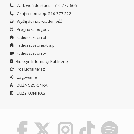
Zadzwoń do studia: 510 777 666
Czujny non stop: 510 777 222
Wyślij do nas wiadomość
Prognoza pogody
radioszczecin.pl
radioszczecinextra.pl
radioszczecin.tv
Biuletyn Informacji Publicznej
Posłuchaj teraz
Logowanie
DUŻA CZCIONKA
DUŻY KONTRAST