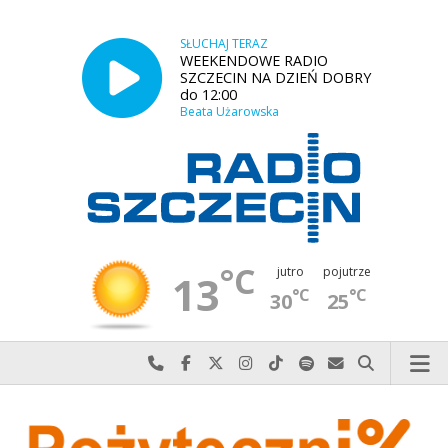
SŁUCHAJ TERAZ
WEEKENDOWE RADIO
SZCZECIN NA DZIEŃ DOBRY
do 12:00
Beata Użarowska
°C
jutro
pojutrze
13
°C
°C
30
25
Najlepiej po prostu do nas zadzwoń
Odwiedź nas na Facebook-u
Odwiedź nas na X
Odwiedź nas na Instagram-ie
Odwiedź nas na TikTok-u
Szukaj nas na Spotify
Wyślij do nas w
Szukaj