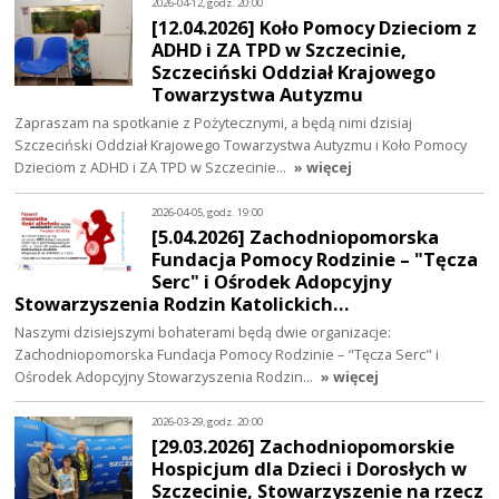
2026-04-12, godz. 20:00
[12.04.2026] Koło Pomocy Dzieciom z
ADHD i ZA TPD w Szczecinie,
Szczeciński Oddział Krajowego
Towarzystwa Autyzmu
Zapraszam na spotkanie z Pożytecznymi, a będą nimi dzisiaj
Szczeciński Oddział Krajowego Towarzystwa Autyzmu i Koło Pomocy
Dzieciom z ADHD i ZA TPD w Szczecinie…
» więcej
2026-04-05, godz. 19:00
[5.04.2026] Zachodniopomorska
Fundacja Pomocy Rodzinie – "Tęcza
Serc" i Ośrodek Adopcyjny
Stowarzyszenia Rodzin Katolickich…
Naszymi dzisiejszymi bohaterami będą dwie organizacje:
Zachodniopomorska Fundacja Pomocy Rodzinie – "Tęcza Serc" i
Ośrodek Adopcyjny Stowarzyszenia Rodzin…
» więcej
2026-03-29, godz. 20:00
[29.03.2026] Zachodniopomorskie
Hospicjum dla Dzieci i Dorosłych w
Szczecinie, Stowarzyszenie na rzecz