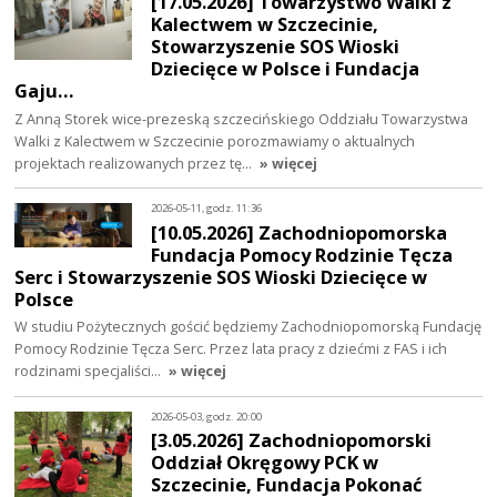
[17.05.2026] Towarzystwo Walki z
Kalectwem w Szczecinie,
Stowarzyszenie SOS Wioski
Dziecięce w Polsce i Fundacja
Gaju…
Z Anną Storek wice-prezeską szczecińskiego Oddziału Towarzystwa
Walki z Kalectwem w Szczecinie porozmawiamy o aktualnych
projektach realizowanych przez tę…
» więcej
2026-05-11, godz. 11:36
[10.05.2026] Zachodniopomorska
Fundacja Pomocy Rodzinie Tęcza
Serc i Stowarzyszenie SOS Wioski Dziecięce w
Polsce
W studiu Pożytecznych gościć będziemy Zachodniopomorską Fundację
Pomocy Rodzinie Tęcza Serc. Przez lata pracy z dziećmi z FAS i ich
rodzinami specjaliści…
» więcej
2026-05-03, godz. 20:00
[3.05.2026] Zachodniopomorski
Oddział Okręgowy PCK w
Szczecinie, Fundacja Pokonać