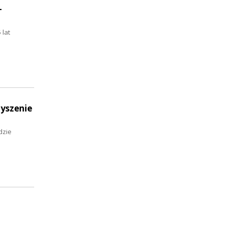
-
 lat
zyszenie
dzie