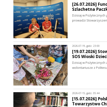
[26.07.2026] Fun
Szlachetna Pacz
Dzisiaj w Pożytecznych 
prowadzi Stowarzysze
2026-07-19, godz. 23:00
[19.07.2026] Sto
SOS Wioski Dziec
Dzisiaj w Pożytecznych 
wolontariusze z Polites
2026-07-15, godz. 05:44
[15.07.2026] Pol
Towarzystwo Chi