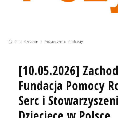
Radio Szczecin
»
Pożyteczni
»
Podcasty
[10.05.2026] Zacho
Fundacja Pomocy Ro
Serc i Stowarzyszen
Dziecięce w Polsce