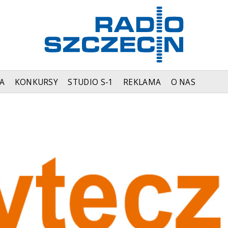
A
KONKURSY
STUDIO S-1
REKLAMA
O NAS