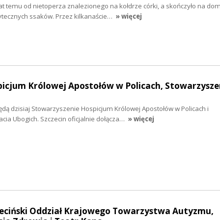
 lat temu od nietoperza znalezionego na kołdrze córki, a skończyło na 
żytecznych ssaków. Przez kilkanaście…
» więcej
picjum Królowej Apostołów w Policach, Stowarzysze
dą dzisiaj Stowarzyszenie Hospicjum Królowej Apostołów w Policach i
cia Ubogich. Szczecin oficjalnie dołącza…
» więcej
czeciński Oddział Krajowego Towarzystwa Autyzmu,