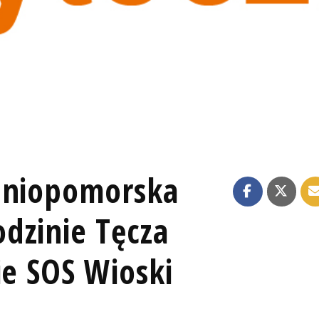
dniopomorska
dzinie Tęcza
ie SOS Wioski