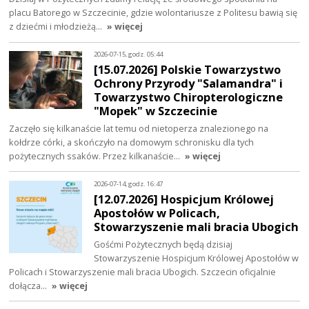
placu Batorego w Szczecinie, gdzie wolontariusze z Politesu bawią się
z dziećmi i młodzieżą…
» więcej
2026-07-15, godz. 05:44
[15.07.2026] Polskie Towarzystwo
Ochrony Przyrody "Salamandra" i
Towarzystwo Chiropterologiczne
"Mopek" w Szczecinie
Zaczęło się kilkanaście lat temu od nietoperza znalezionego na
kołdrze córki, a skończyło na domowym schronisku dla tych
pożytecznych ssaków. Przez kilkanaście…
» więcej
2026-07-14, godz. 16:47
[12.07.2026] Hospicjum Królowej
Apostołów w Policach,
Stowarzyszenie mali bracia Ubogich
Gośćmi Pożytecznych będą dzisiaj
Stowarzyszenie Hospicjum Królowej Apostołów w
Policach i Stowarzyszenie mali bracia Ubogich. Szczecin oficjalnie
dołącza…
» więcej