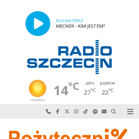
SŁUCHAJ TERAZ
MECNER - KIM JESTEM?
°C
jutro
pojutrze
14
°C
°C
27
22
Najlepiej po prostu do nas zadzwoń
Odwiedź nas na Facebook-u
Odwiedź nas na X
Odwiedź nas na Instagram-ie
Odwiedź nas na TikTok-u
Szukaj nas na Spotify
Wyślij do nas w
Szukaj