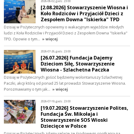
2026-08-02, godz. 23:00
[2.08.2026] Stowarzyszenie Wiosna i
Koło Rodziców i Przyjaciół Dzieci z
Zespołem Downa "Iskierka" TPD
Dzisiaj w Pożytecznych opowiemy o wakacyjnym wyjeździe młodych
ludzi z Koła Rodziców i Przyjaciół Dzieci z Zespołem Downa "Iskierka"
TPD. Opowie o tym…
» więcej
2026-07-26, godz. 23:00
[26.07.2026] Fundacja Dajemy
Dzieciom Siłę, Stowarzyszenie
Wiosna - Szlachetna Paczka
Dzisiaj w Pożytecznych gościć będziemy wolontariuszy Szlachetnej
Paczki, akcji którą od ponad 25 lat prowadzi Stowarzyszenie Wiosna.
Porozmawiamy o tym jak…
» więcej
2026-07-19, godz. 23:00
[19.07.2026] Stowarzyszenie Polites,
Fundacja Św. Mikołaja i
Stowarzyszenie SOS Wioski
Dziecięce w Polsce
Dzisiaj w Pożytecznych zdamy relację ze środowego spotkania na