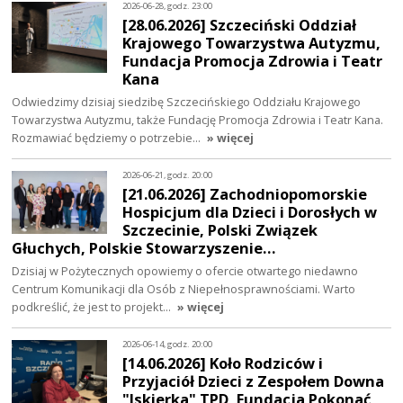
2026-06-28, godz. 23:00
[28.06.2026] Szczeciński Oddział
Krajowego Towarzystwa Autyzmu,
Fundacja Promocja Zdrowia i Teatr
Kana
Odwiedzimy dzisiaj siedzibę Szczecińskiego Oddziału Krajowego
Towarzystwa Autyzmu, także Fundację Promocja Zdrowia i Teatr Kana.
Rozmawiać będziemy o potrzebie…
» więcej
2026-06-21, godz. 20:00
[21.06.2026] Zachodniopomorskie
Hospicjum dla Dzieci i Dorosłych w
Szczecinie, Polski Związek
Głuchych, Polskie Stowarzyszenie…
Dzisiaj w Pożytecznych opowiemy o ofercie otwartego niedawno
Centrum Komunikacji dla Osób z Niepełnosprawnościami. Warto
podkreślić, że jest to projekt…
» więcej
2026-06-14, godz. 20:00
[14.06.2026] Koło Rodziców i
Przyjaciół Dzieci z Zespołem Downa
"Iskierka" TPD, Fundacja Pokonać