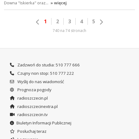
Downa "Iskierka" oraz…
» więcej
1
2
3
4
5
740 na 74 stronach
Zadzwoń do studia: 510 777 666
Czujny non stop: 510 777 222
Wyślij do nas wiadomość
Prognoza pogody
radioszczecin.pl
radioszczecinextra.pl
radioszczecin.tv
Biuletyn Informacji Publicznej
Posłuchaj teraz