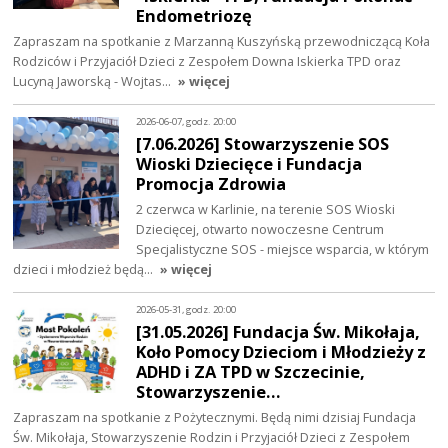
Endometriozę
Zapraszam na spotkanie z Marzanną Kuszyńską przewodniczącą Koła
Rodziców i Przyjaciół Dzieci z Zespołem Downa Iskierka TPD oraz
Lucyną Jaworską - Wojtas…
» więcej
2026-06-07, godz. 20:00
[7.06.2026] Stowarzyszenie SOS
Wioski Dziecięce i Fundacja
Promocja Zdrowia
2 czerwca w Karlinie, na terenie SOS Wioski
Dziecięcej, otwarto nowoczesne Centrum
Specjalistyczne SOS - miejsce wsparcia, w którym
dzieci i młodzież będą…
» więcej
2026-05-31, godz. 20:00
[31.05.2026] Fundacja Św. Mikołaja,
Koło Pomocy Dzieciom i Młodzieży z
ADHD i ZA TPD w Szczecinie,
Stowarzyszenie…
Zapraszam na spotkanie z Pożytecznymi. Będą nimi dzisiaj Fundacja
Św. Mikołaja, Stowarzyszenie Rodzin i Przyjaciół Dzieci z Zespołem