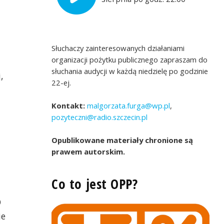
Słuchaczy zainteresowanych działaniami
organizacji pożytku publicznego zapraszam do
słuchania audycji w każdą niedzielę po godzinie
,
22-ej.
Kontakt:
malgorzata.furga@wp.pl
,
pozyteczni@radio.szczecin.pl
Opublikowane materiały chronione są
prawem autorskim.
Anna Okupińska prezeska Fundacji Zdrowia 
Borys Kowalczyk
Co to jest OPP?
O
ie
jalistycznego