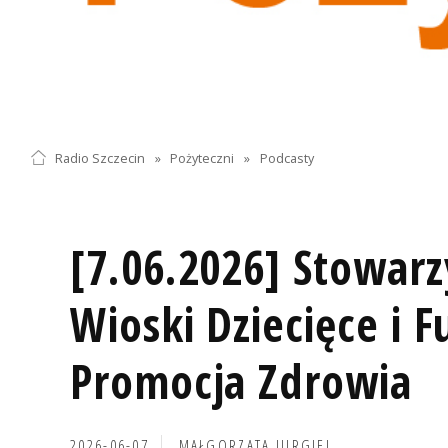
Radio Szczecin
»
Pożyteczni
»
Podcasty
[7.06.2026] Stowarz
Wioski Dziecięce i 
Promocja Zdrowia
2026-06-07
MAŁGORZATA JURGIEL