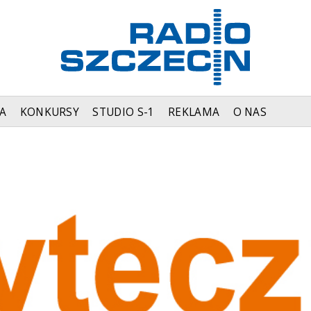
A
KONKURSY
STUDIO S-1
REKLAMA
O NAS