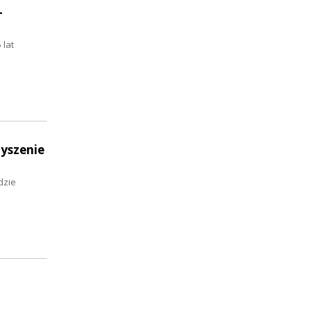
-
 lat
zyszenie
dzie