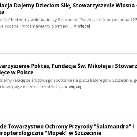
dacja Dajemy Dzieciom Siłę, Stowarzyszenie Wiosna 
ka
gościć będziemy wolontariuszy Szlachetnej Paczki, akcji którą od ponad 25
nie Wiosna. Porozmawiamy o tym jak…
» więcej
warzyszenie Polites, Fundacja Św. Mikołaja i Stowar
ięce w Polsce
zdamy relację ze środowego spotkania na placu Batorego w Szczecinie, g
u bawią się z dziećmi i młodzieżą…
» więcej
skie Towarzystwo Ochrony Przyrody "Salamandra" i
ropterologiczne "Mopek" w Szczecinie