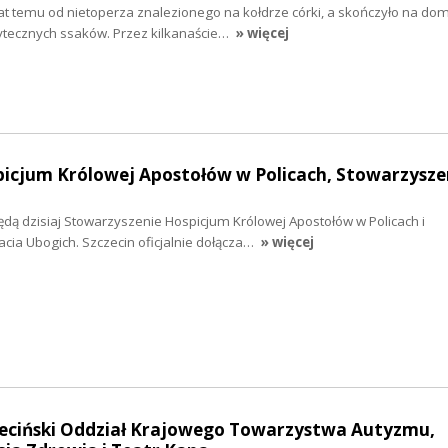
 lat temu od nietoperza znalezionego na kołdrze córki, a skończyło na 
żytecznych ssaków. Przez kilkanaście…
» więcej
picjum Królowej Apostołów w Policach, Stowarzysze
dą dzisiaj Stowarzyszenie Hospicjum Królowej Apostołów w Policach i
cia Ubogich. Szczecin oficjalnie dołącza…
» więcej
czeciński Oddział Krajowego Towarzystwa Autyzmu,