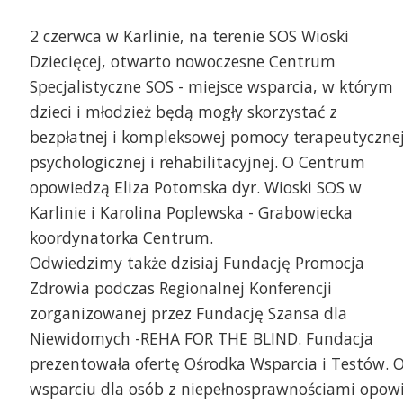
2 czerwca w Karlinie, na terenie SOS Wioski
Dziecięcej, otwarto nowoczesne Centrum
Specjalistyczne SOS - miejsce wsparcia, w którym
dzieci i młodzież będą mogły skorzystać z
bezpłatnej i kompleksowej pomocy terapeutycznej
psychologicznej i rehabilitacyjnej. O Centrum
opowiedzą Eliza Potomska dyr. Wioski SOS w
Karlinie i Karolina Poplewska - Grabowiecka
koordynatorka Centrum.
Odwiedzimy także dzisiaj Fundację Promocja
Zdrowia podczas Regionalnej Konferencji
na Okupińska prezeska Fundacji Zdrowia i
rys Kowalczyk
zorganizowanej przez Fundację Szansa dla
Niewidomych -REHA FOR THE BLIND. Fundacja
prezentowała ofertę Ośrodka Wsparcia i Testów. 
wsparciu dla osób z niepełnosprawnościami opow
Otwarcie Centrum Spec