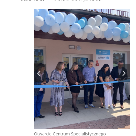
cji Zdrowia i
An
Bo
Otwarcie Centrum Specjalistycznego