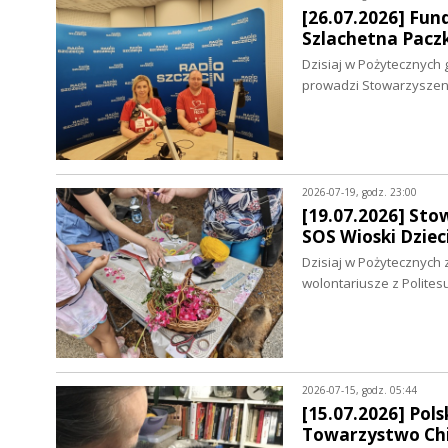
[26.07.2026] Fun
Szlachetna Pacz
Dzisiaj w Pożytecznych 
prowadzi Stowarzysze
2026-07-19, godz. 23:00
[19.07.2026] Sto
SOS Wioski Dziec
Dzisiaj w Pożytecznych 
wolontariusze z Polites
2026-07-15, godz. 05:44
[15.07.2026] Pol
Towarzystwo Chi