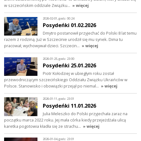
w szczecińskim oddziale Związku…
» więcej
2026-02-01, godz. 00:24
Posydeńki 01.02.2026
Dmytro postanowił przyjechać do Polski 8 lat temu
razem z rodziną. Już w Szczecinie urodził się mu synek. Dima tu
pracował, wychowywał dzieci. Szczecin…
» więcej
2026-01-25, godz. 23:00
Posydeńki 25.01.2026
Piotr Kołodziej w ubiegłym roku został
przewodniczącym szczecińskiego Oddziału Związku Ukraińców w
Polsce. Stanowisko i obowiązki przejął po niemal…
» więcej
2026-01-11, godz. 23:01
Posydeńki 11.01.2026
Julia Meleszko do Polski przyjechała zaraz na
początku marca 2022 roku. Jej mała córka kiedy przejeżdżała ulicą
karetka pogotowia kładła się ze strachu…
» więcej
2026-01-04, godz. 23:01