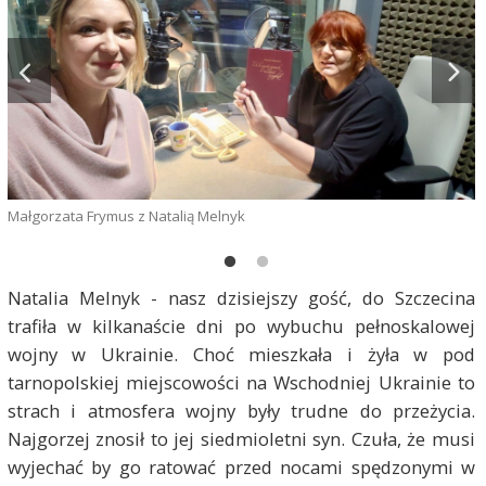
Małgorzata Frymus z Natalią Melnyk
M
Natalia Melnyk - nasz dzisiejszy gość, do Szczecina
trafiła w kilkanaście dni po wybuchu pełnoskalowej
wojny w Ukrainie. Choć mieszkała i żyła w pod
tarnopolskiej miejscowości na Wschodniej Ukrainie to
strach i atmosfera wojny były trudne do przeżycia.
Najgorzej znosił to jej siedmioletni syn. Czuła, że musi
wyjechać by go ratować przed nocami spędzonymi w