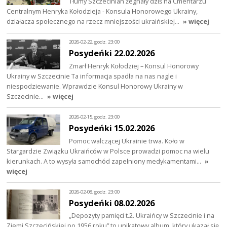
Tłumy Szczecinian żegnały dziś na Cmentarzu
Centralnym Henryka Kołodzieja - Konsula Honorowego Ukrainy,
działacza społecznego na rzecz mniejszości ukraińskiej…
» więcej
2026-02-22, godz. 23:00
Posydeńki 22.02.2026
Zmarł Henryk Kołodziej – Konsul Honorowy
Ukrainy w Szczecinie Ta informacja spadła na nas nagle i
niespodziewanie. Wprawdzie Konsul Honorowy Ukrainy w
Szczecinie…
» więcej
2026-02-15, godz. 23:00
Posydeńki 15.02.2026
Pomoc walczącej Ukrainie trwa. Koło w
Stargardzie Związku Ukraińców w Polsce prowadzi pomoc na wielu
kierunkach. A to wysyła samochód zapełniony medykamentami…
»
więcej
2026-02-08, godz. 23:00
Posydeńki 08.02.2026
„Depozyty pamięci t.2. Ukraińcy w Szczecinie i na
Ziemi Szczecińskiej po 1956 roku” to unikatowy album, który ukazał się