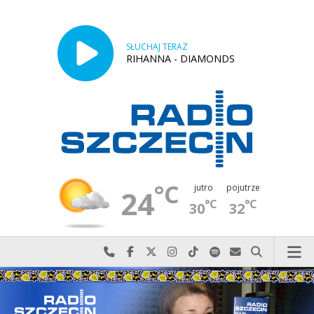
SŁUCHAJ TERAZ
RIHANNA - DIAMONDS
°C
jutro
pojutrze
24
°C
°C
30
32
Najlepiej po prostu do nas zadzwoń
Odwiedź nas na Facebook-u
Odwiedź nas na X
Odwiedź nas na Instagram-ie
Odwiedź nas na TikTok-u
Szukaj nas na Spotify
Wyślij do nas w
Szukaj