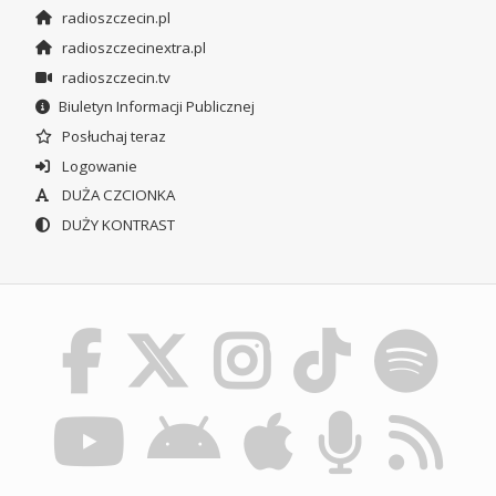
radioszczecin.pl
radioszczecinextra.pl
radioszczecin.tv
Biuletyn Informacji Publicznej
Posłuchaj teraz
Logowanie
DUŻA CZCIONKA
DUŻY KONTRAST