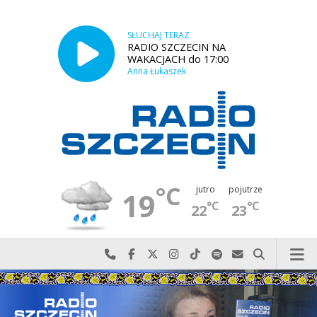
SŁUCHAJ TERAZ
RADIO SZCZECIN NA
WAKACJACH do 17:00
Anna Łukaszek
°C
jutro
pojutrze
19
°C
°C
22
23
Najlepiej po prostu do nas zadzwoń
Odwiedź nas na Facebook-u
Odwiedź nas na X
Odwiedź nas na Instagram-ie
Odwiedź nas na TikTok-u
Szukaj nas na Spotify
Wyślij do nas w
Szukaj