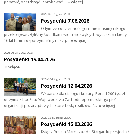
pobawić, odetchnąć i spróbować…
» więcej
2026-06-07, godz. 23:00
Posydeńki 7.06.2026
O tym, że codzienność goni, nie musimy nikogo
przekonywać. Byliśmy świadkami wielu niezwykłych wydarzeń i kiedy
16 lat temu rozpoczynaliśmy naszą…
» więcej
2026-06-05, godz. 00:34
Posydeńki 19.04.2026
» więcej
2026-04-12, godz. 23:00
Posydeńki 12.04.2026
Wsparcie dla dialogu i kultury. Ponad 200 tys. zł
otrzyma z budżetu Województwa Zachodniopomorskiego pięć
organizacji pozarządowych, które będą realizować…
» więcej
2026-03-15, godz. 23:00
Posydeńki 15.03.2026
Ksiądz Rusłan Marciszak do Stargardu przyjechał