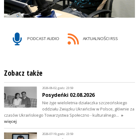
PODCAST AUDIO
AKTUALNOŚCI RSS
Zobacz także
2026-08-02, godz. 23:59
Posydeńki 02.08.2026
Nie żyje wieloletnia działaczka szczecińskiego
oddziału Związku Ukraińców w Polsce, głównie za
czasów Ukraińskiego Towarzystwa Społeczno - kulturalnego…
»
więcej
2026-07-19, godz. 23:59