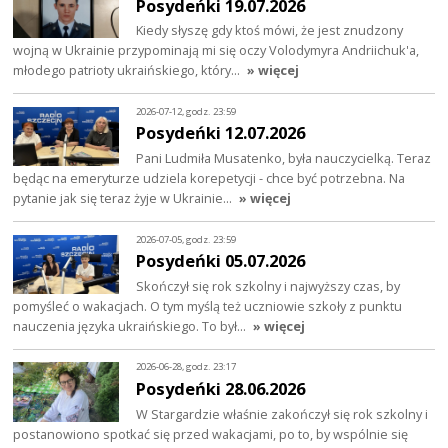
Posydeńki 19.07.2026
Kiedy słyszę gdy ktoś mówi, że jest znudzony
wojną w Ukrainie przypominają mi się oczy Volodymyra Andriichuk'a,
młodego patrioty ukraińskiego, który…
» więcej
2026-07-12, godz. 23:59
Posydeńki 12.07.2026
Pani Ludmiła Musatenko, była nauczycielką. Teraz
będąc na emeryturze udziela korepetycji - chce być potrzebna. Na
pytanie jak się teraz żyje w Ukrainie…
» więcej
2026-07-05, godz. 23:59
Posydeńki 05.07.2026
Skończył się rok szkolny i najwyższy czas, by
pomyśleć o wakacjach. O tym myślą też uczniowie szkoły z punktu
nauczenia języka ukraińskiego. To był…
» więcej
2026-06-28, godz. 23:17
Posydeńki 28.06.2026
W Stargardzie właśnie zakończył się rok szkolny i
postanowiono spotkać się przed wakacjami, po to, by wspólnie się