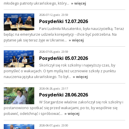
młodego patrioty ukraińskiego, który…
» więcej
2026-07-12, godz. 23:59
Posydeńki 12.07.2026
Pani Ludmiła Musatenko, była nauczycielką. Teraz
będąc na emeryturze udziela korepetycji - chce być potrzebna. Na
pytanie jak się teraz żyje w Ukrainie…
» więcej
2026-07-05, godz. 23:59
Posydeńki 05.07.2026
Skończył się rok szkolny i najwyższy czas, by
pomyśleć o wakacjach. O tym myślą też uczniowie szkoły z punktu
nauczenia języka ukraińskiego. To był…
» więcej
2026-06-28, godz. 23:17
Posydeńki 28.06.2026
W Stargardzie właśnie zakończył się rok szkolny i
postanowiono spotkać się przed wakacjami, po to, by wspólnie się
pobawić, odetchnąć i spróbować…
» więcej
2026-06-07, godz. 23:00