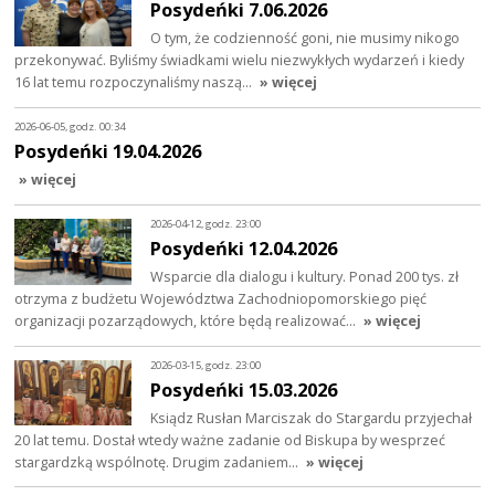
Posydeńki 7.06.2026
O tym, że codzienność goni, nie musimy nikogo
przekonywać. Byliśmy świadkami wielu niezwykłych wydarzeń i kiedy
16 lat temu rozpoczynaliśmy naszą…
» więcej
2026-06-05, godz. 00:34
Posydeńki 19.04.2026
» więcej
2026-04-12, godz. 23:00
Posydeńki 12.04.2026
Wsparcie dla dialogu i kultury. Ponad 200 tys. zł
otrzyma z budżetu Województwa Zachodniopomorskiego pięć
organizacji pozarządowych, które będą realizować…
» więcej
2026-03-15, godz. 23:00
Posydeńki 15.03.2026
Ksiądz Rusłan Marciszak do Stargardu przyjechał
20 lat temu. Dostał wtedy ważne zadanie od Biskupa by wesprzeć
stargardzką wspólnotę. Drugim zadaniem…
» więcej