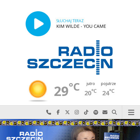
SŁUCHAJ TERAZ
KIM WILDE - YOU CAME
°C
jutro
pojutrze
29
°C
°C
20
24
Najlepiej po prostu do nas zadzwoń
Odwiedź nas na Facebook-u
Odwiedź nas na X
Odwiedź nas na Instagram-ie
Odwiedź nas na TikTok-u
Szukaj nas na Spotify
Wyślij do nas w
Szukaj